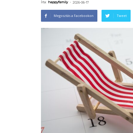
Írta:
happyfamily
-
2026-06-17
Megosztás a Facebookon
Tweet