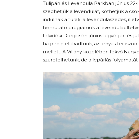
Tulipán és Levendula Parkban június 22-i
szedhetjük a levendulát, köthetjük a cso
indulnak a túrák, a levendulaszedés, ille
bemutató programok a levendulaültetvé
felvidéki Dörgicsén június legvégén és jú
ha pedig elfáradtunk, az árnyas teraszo
mellett. A Villány közelében fekvő Nag
szüretelhetünk, de a lepárlás folyamatát