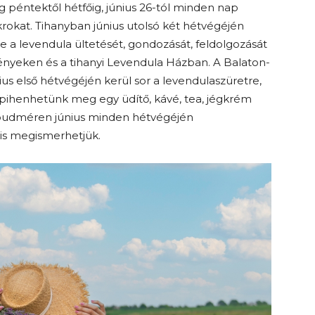
g péntektől hétfőig, június 26-tól minden nap
krokat. Tihanyban június utolsó két hétvégéjén
tve a levendula ültetését, gondozását, feldolgozását
nyeken és a tihanyi Levendula Házban. A Balaton-
lius első hétvégéjén kerül sor a levendulaszüretre,
n pihenhetünk meg egy üdítő, kávé, tea, jégkrém
ybudméren június minden hétvégéjén
 is megismerhetjük.