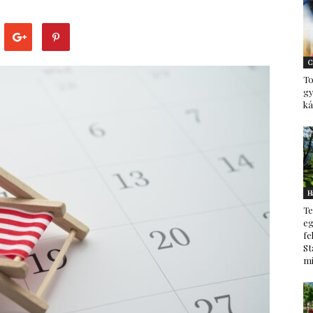
–
C
To
g
ká
minden
H
Te
ami
eg
fe
St
mi
család