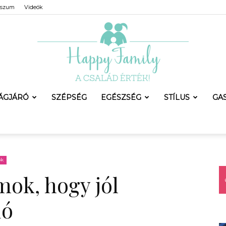
sszum
Videók
LÁGJÁRÓ
SZÉPSÉG
EGÉSZSÉG
STÍLUS
GA
Happy
ok
mok, hogy jól
Family
ió