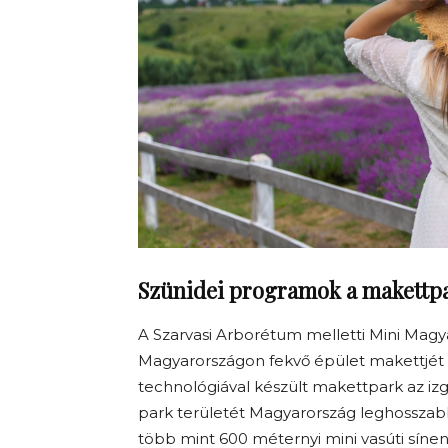
Szünidei programok a makettp
A Szarvasi Arborétum melletti Mini Magya
Magyarországon fekvő épület makettjét m
technológiával készült makettpark az izga
park területét Magyarország leghosszabb
több mint 600 méternyi mini vasúti síne