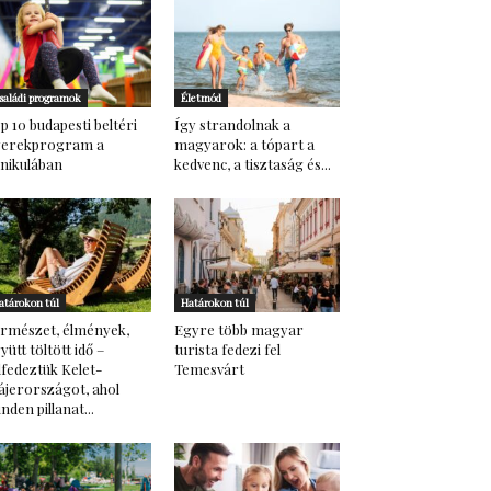
saládi programok
Életmód
p 10 budapesti beltéri
Így strandolnak a
yerekprogram a
magyarok: a tópart a
nikulában
kedvenc, a tisztaság és...
atárokon túl
Határokon túl
rmészet, élmények,
Egyre több magyar
yütt töltött idő –
turista fedezi fel
lfedeztük Kelet-
Temesvárt
ájerországot, ahol
nden pillanat...