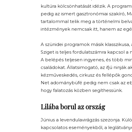
kultúra kölcsönhatását idézik. A progra
pedig az ismert gasztronómiai szakíró, Ma
tartalommal telik meg a történelmi belvá
intézmények nemcsak itt, hanem az egész
A szünidei programok másik klasszikusa,
Sziget is teljes fordulatszámra kapcsol a n
A belépés teljesen ingyenes, és több mi
családokat. Állatsimogató, az ifjú ninják 
kézműveskedés, cirkusz és fellépők gon
Net adománybüfé pedig nem csak az ebéd
hogy falatozás közben segíthessünk.
Lilába borul az ország
Június a levendulavirágzás szezonja. Kül
kapcsolatos eseményekből, a leglátvány