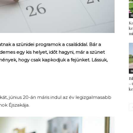
H
Ka
ke
mi
atnak a szünidei programok a családdal. Bár a
demes egy kis helyet, időt hagyni, már a szünet
mények, hogy csak kapkodjuk a fejünket. Lássuk,
H
Bi
– 
k
kát, június 20-án máris indul az év legizgalmasabb
k Éjszakája.