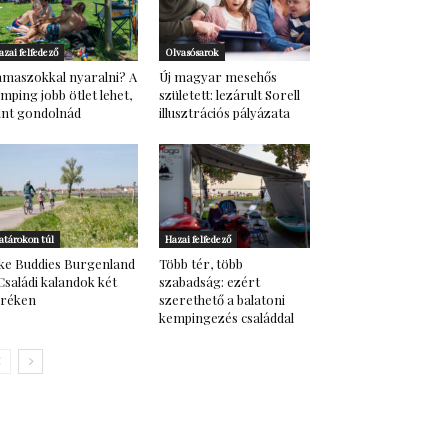
azai felfedező
Olvasósarok
maszokkal nyaralni? A
Új magyar mesehős
mping jobb ötlet lehet,
született: lezárult Sorell
nt gondolnád
illusztrációs pályázata
atárokon túl
Hazai felfedező
ke Buddies Burgenland
Több tér, több
Családi kalandok két
szabadság: ezért
eréken
szerethető a balatoni
kempingezés családdal