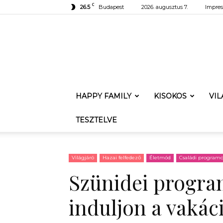
C
26.5
Budapest
2026. augusztus 7.
Impre
HAPPY FAMILY
KISOKOS
VI
TESZTELVE
Világjáró
Hazai felfedező
Életmód
Családi program
Szünidei progra
induljon a vakác