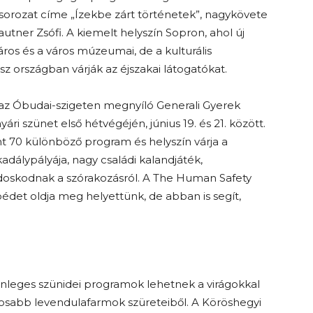
msorozat címe „Ízekbe zárt történetek”, nagykövete
utner Zsófi. A kiemelt helyszín Sopron, ahol új
ros és a város múzeumai, de a kulturális
 országban várják az éjszakai látogatókat.
 az Óbudai-szigeten megnyíló Generali Gyerek
yári szünet első hétvégéjén, június 19. és 21. között.
nt 70 különböző program és helyszín várja a
akadálypályája, nagy családi kalandjáték,
doskodnak a szórakozásról. A The Human Safety
et oldja meg helyettünk, de abban is segít,
önleges szünidei programok lehetnek a virágokkal
osabb levendulafarmok szüreteiből. A Köröshegyi