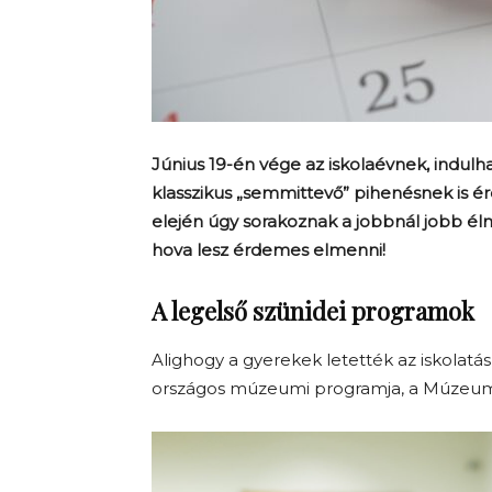
Június 19-én vége az iskolaévnek, indulh
klasszikus „semmittevő” pihenésnek is ér
elején úgy sorakoznak a jobbnál jobb él
hova lesz érdemes elmenni!
A legelső szünidei programok
Alighogy a gyerekek letették az iskolatás
országos múzeumi programja, a Múzeumo