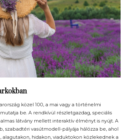
arkokban
rország közel 100, a mai vagy a történelmi
utatja be. A rendkívül részletgazdag, speciális
lmas látvány mellett interaktív élményt is nyújt. A
, szabadtéri vasútmodell-pályája hálózza be, ahol
n, alagutakon, hidakon, viaduktokon közlekednek a