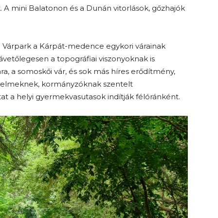
A mini Balatonon és a Dunán vitorlások, gőzhajók
i Várpark a Kárpát-medence egykori várainak
závetőlegesen a topográfiai viszonyoknak is
ra, a somoskői vár, és sok más híres erődítmény,
delmeknek, kormányzóknak szentelt
at a helyi gyermekvasutasok indítják félóránként.