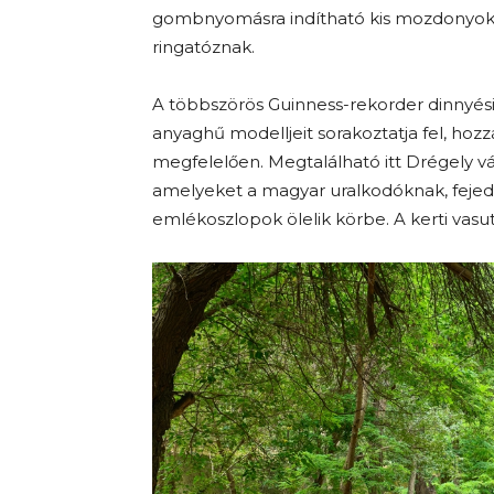
gombnyomásra indítható kis mozdonyok. 
ringatóznak.
A többszörös Guinness-rekorder dinnyés
anyaghű modelljeit sorakoztatja fel, hoz
megfelelően. Megtalálható itt Drégely vá
amelyeket a magyar uralkodóknak, feje
emlékoszlopok ölelik körbe. A kerti vasut