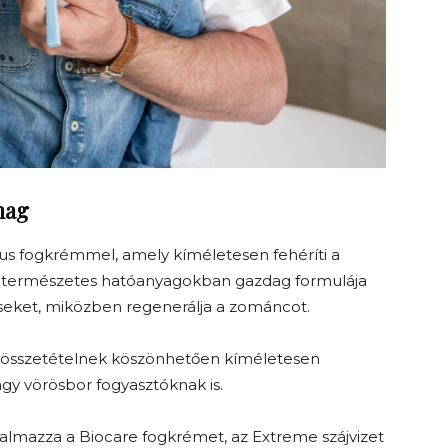
mag
us fogkrémmel, amely kíméletesen fehéríti a
és természetes hatóanyagokban gazdag formulája
éseket, miközben regenerálja a zománcot.
) összetételnek köszönhetően kíméletesen
vagy vörösbor fogyasztóknak is.
almazza a Biocare fogkrémet, az Extreme szájvizet