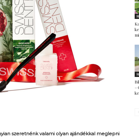
H
Ka
ke
mi
H
Bi
– 
k
ian szeretnénk valami olyan ajándékkal meglepni