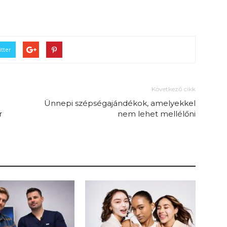
tter
Következő cikk
Ünnepi szépségajándékok, amelyekkel
r
nem lehet mellélőni