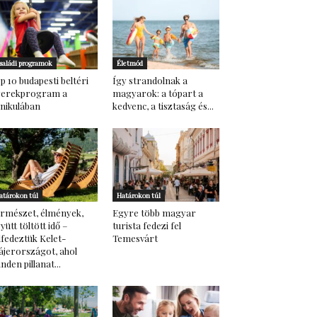
saládi programok
Életmód
p 10 budapesti beltéri
Így strandolnak a
yerekprogram a
magyarok: a tópart a
nikulában
kedvenc, a tisztaság és...
atárokon túl
Határokon túl
rmészet, élmények,
Egyre több magyar
yütt töltött idő –
turista fedezi fel
lfedeztük Kelet-
Temesvárt
ájerországot, ahol
nden pillanat...