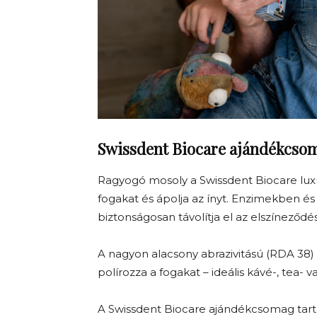
Swissdent Biocare ajándékcso
Ragyogó mosoly a Swissdent Biocare lux
fogakat és ápolja az ínyt. Enzimekben 
biztonságosan távolítja el az elszíneződ
A nagyon alacsony abrazivitású (RDA 38
polírozza a fogakat – ideális kávé-, tea- 
A Swissdent Biocare ajándékcsomag tart