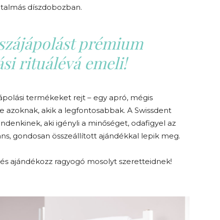
nátalmás díszdobozban.
szájápolást prémium
si rituálévá emeli!
polási termékeket rejt – egy apró, mégis
e azoknak, akik a legfontosabbak. A Swissdent
denkinek, aki igényli a minőséget, odafigyel az
ns, gondosan összeállított ajándékkal lepik meg.
, és ajándékozz ragyogó mosolyt szeretteidnek!