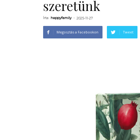
szeretünk
Írta:
happyfamily
-
2025-11-27
Megosztás a Facebookon
Tweet