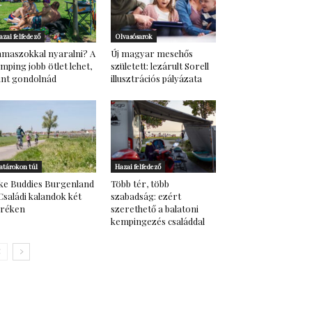
azai felfedező
Olvasósarok
maszokkal nyaralni? A
Új magyar mesehős
mping jobb ötlet lehet,
született: lezárult Sorell
nt gondolnád
illusztrációs pályázata
atárokon túl
Hazai felfedező
ke Buddies Burgenland
Több tér, több
Családi kalandok két
szabadság: ezért
eréken
szerethető a balatoni
kempingezés családdal