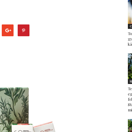
–
C
To
g
ká
minden
H
Te
ami
eg
fe
St
mi
család