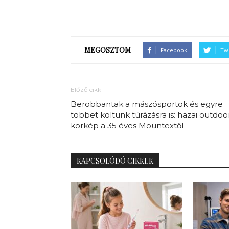
MEGOSZTOM
Facebook
Twi
Előző cikk
Berobbantak a mászósportok és egyre
többet költünk túrázásra is: hazai outdoo
körkép a 35 éves Mountextől
KAPCSOLÓDÓ CIKKEK