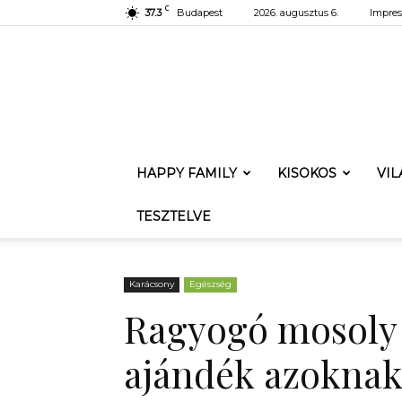
C
37.3
Budapest
2026. augusztus 6.
Impre
HAPPY FAMILY
KISOKOS
VI
TESZTELVE
Karácsony
Egészség
Ragyogó mosoly 
ajándék azoknak,