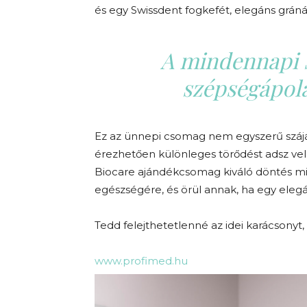
és egy Swissdent fogkefét, elegáns grá
A mindennapi 
szépségápolá
Ez az ünnepi csomag nem egyszerű szájá
érezhetően különleges törődést adsz vel
Biocare ajándékcsomag kiváló döntés min
egészségére, és örül annak, ha egy elegá
Tedd felejthetetlenné az idei karácsonyt
www.profimed.hu