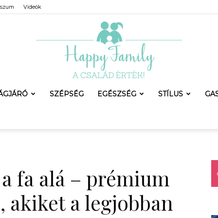
sszum
Videók
LÁGJÁRÓ
SZÉPSÉG
EGÉSZSÉG
STÍLUS
GA
Happy
a fa alá – prémium
Family
 akiket a legjobban