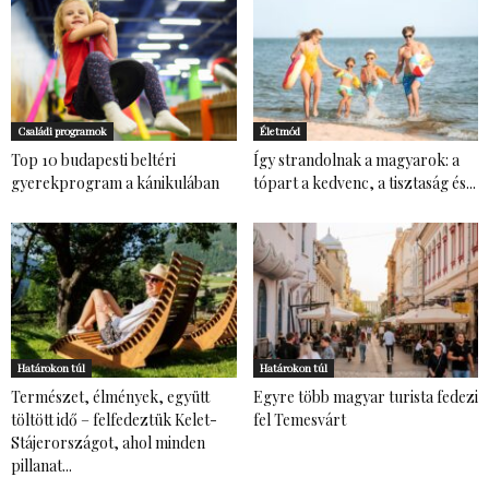
Családi programok
Életmód
Top 10 budapesti beltéri
Így strandolnak a magyarok: a
gyerekprogram a kánikulában
tópart a kedvenc, a tisztaság és...
Határokon túl
Határokon túl
Természet, élmények, együtt
Egyre több magyar turista fedezi
töltött idő – felfedeztük Kelet-
fel Temesvárt
Stájerországot, ahol minden
pillanat...