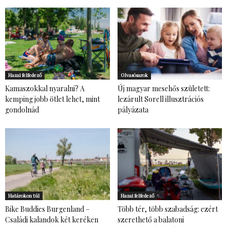
Hazai felfedező
Olvasósarok
Kamaszokkal nyaralni? A
Új magyar mesehős született:
kemping jobb ötlet lehet, mint
lezárult Sorell illusztrációs
gondolnád
pályázata
Határokon túl
Hazai felfedező
Bike Buddies Burgenland –
Több tér, több szabadság: ezért
Családi kalandok két keréken
szerethető a balatoni