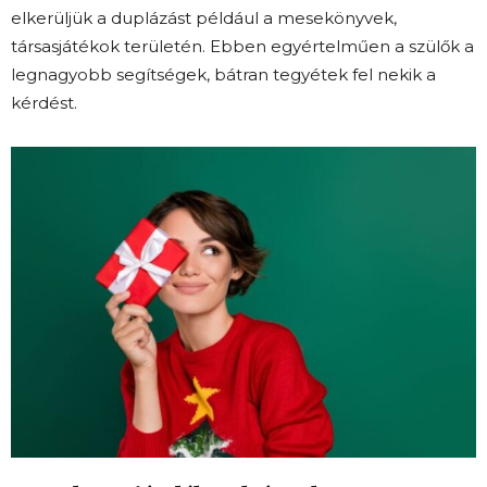
elkerüljük a duplázást például a mesekönyvek,
társasjátékok területén. Ebben egyértelműen a szülők a
legnagyobb segítségek, bátran tegyétek fel nekik a
kérdést.