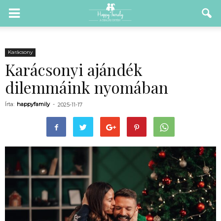
Karácsony
Karácsonyi ajándék
dilemmáink nyomában
Írta:
happyfamily
-
2025-11-17