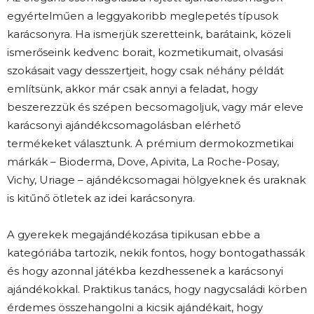
egyértelműen a leggyakoribb meglepetés típusok
karácsonyra. Ha ismerjük szeretteink, barátaink, közeli
ismerőseink kedvenc borait, kozmetikumait, olvasási
szokásait vagy desszertjeit, hogy csak néhány példát
említsünk, akkor már csak annyi a feladat, hogy
beszerezzük és szépen becsomagoljuk, vagy már eleve
karácsonyi ajándékcsomagolásban elérhető
termékeket választunk. A prémium dermokozmetikai
márkák – Bioderma, Dove, Apivita, La Roche-Posay,
Vichy, Uriage – ajándékcsomagai hölgyeknek és uraknak
is kitűnő ötletek az idei karácsonyra.
A gyerekek megajándékozása tipikusan ebbe a
kategóriába tartozik, nekik fontos, hogy bontogathassák
és hogy azonnal játékba kezdhessenek a karácsonyi
ajándékokkal. Praktikus tanács, hogy nagycsaládi körben
érdemes összehangolni a kicsik ajándékait, hogy