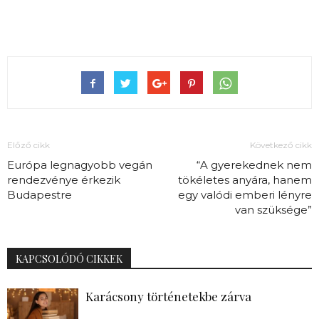
Előző cikk
Következő cikk
Európa legnagyobb vegán
“A gyerekednek nem
rendezvénye érkezik
tökéletes anyára, hanem
Budapestre
egy valódi emberi lényre
van szüksége”
KAPCSOLÓDÓ CIKKEK
Karácsony történetekbe zárva