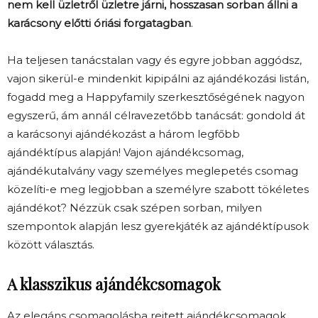
nem kell üzletről üzletre járni, hosszasan sorban állni a
karácsony előtti óriási forgatagban
.
Ha teljesen tanácstalan vagy és egyre jobban aggódsz,
vajon sikerül-e mindenkit kipipálni az ajándékozási listán,
fogadd meg a Happyfamily szerkesztőségének nagyon
egyszerű, ám annál célravezetőbb tanácsát: gondold át
a karácsonyi ajándékozást a három legfőbb
ajándéktípus alapján! Vajon ajándékcsomag,
ajándékutalvány vagy személyes meglepetés csomag
közelíti-e meg legjobban a személyre szabott tökéletes
ajándékot? Nézzük csak szépen sorban, milyen
szempontok alapján lesz gyerekjáték az ajándéktípusok
között választás.
A klasszikus ajándékcsomagok
Az elegáns csomagolásba rejtett ajándékcsomagok