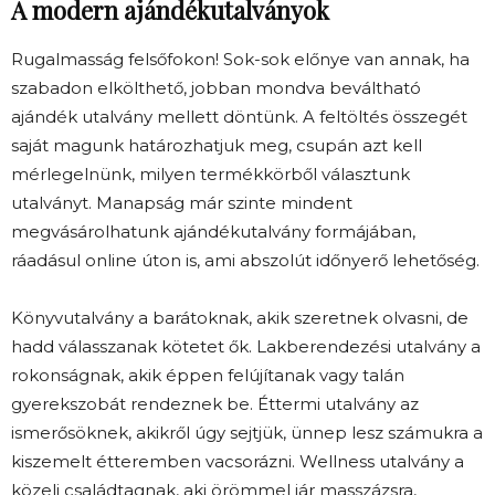
A modern ajándékutalványok
Rugalmasság felsőfokon! Sok-sok előnye van annak, ha
szabadon elkölthető, jobban mondva beváltható
ajándék utalvány mellett döntünk. A feltöltés összegét
saját magunk határozhatjuk meg, csupán azt kell
mérlegelnünk, milyen termékkörből választunk
utalványt. Manapság már szinte mindent
megvásárolhatunk ajándékutalvány formájában,
ráadásul online úton is, ami abszolút időnyerő lehetőség.
Könyvutalvány a barátoknak, akik szeretnek olvasni, de
hadd válasszanak kötetet ők. Lakberendezési utalvány a
rokonságnak, akik éppen felújítanak vagy talán
gyerekszobát rendeznek be. Éttermi utalvány az
ismerősöknek, akikről úgy sejtjük, ünnep lesz számukra a
kiszemelt étteremben vacsorázni. Wellness utalvány a
közeli családtagnak, aki örömmel jár masszázsra,