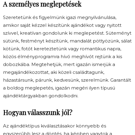
A személyes meglepetések
Szeretetünk és figyelmünk igazi megnyilvánulása,
amikor saját kézzel készítünk ajándékot vagy nyitott
szívvel, kreatívan gondolunk ki meglepetést. Süteményt
sütünk, festményt készítünk, mandalát pöttyözünk, sálat
kötünk, fotót kereteztetünk vagy romantikus napra,
közös élményprogramra hívó meghívót rejtünk a kis
dobozkába. Megtehetjük, mert igazán ismerjük a
megajándékozottat, aki közeli családtagunk,
házastársunk, párunk, kedvesünk, szerelmünk. Garantált
a boldog meglepetés, igazán megéri ilyen típusú
ajándéktárgyakban gondolkodni.
Hogyan válasszunk jól?
Az ajándéktípus kiválasztásakor könnyebb és
egyszerűbb lesz a döntés, ha képben vagytok a