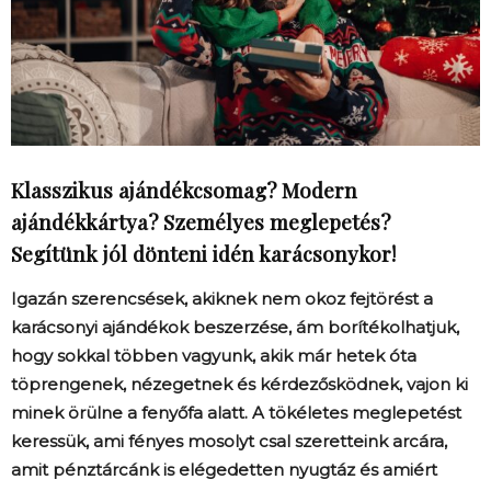
Klasszikus ajándékcsomag? Modern
ajándékkártya? Személyes meglepetés?
Segítünk jól dönteni idén karácsonykor!
Igazán szerencsések, akiknek nem okoz fejtörést a
karácsonyi ajándékok beszerzése, ám borítékolhatjuk,
hogy sokkal többen vagyunk, akik már hetek óta
töprengenek, nézegetnek és kérdezősködnek, vajon ki
minek örülne a fenyőfa alatt. A tökéletes meglepetést
keressük, ami fényes mosolyt csal szeretteink arcára,
amit pénztárcánk is elégedetten nyugtáz és amiért