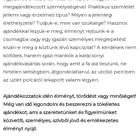
megajándékozott személyiségével. Praktikus szemlélet
jellemi vagy érzelmes típus? Milyen a jelenlegi
élethelyzete? Tudjuk-e, mire van szüksége? Hasznos
ajándékkal lepjük-e meg, élményt rejtsünk-e a
csomagba vagy egy igazán személyes meglepetést
kíván-e meg a köztünk lévő kapcsolat? A kérdések nem
költőiek, hanem igazi mankók a karácsonyi
ajándékvásárlás során, hogy amit a fa alá teszünk, ne
hirtelen sietségben, átgondolatlanul, az utolsó percben
az üzlet polcáról lekapott valami legyen.
Ajándékozzatok idén élményt, törődést vagy minőséget!
Még van idő kigondolni és beszerezni a tökéletes
ajándékot, ami a szeretetünket és figyelmünket
közvetíti, személyes, szívből jövő és emlékezetes
élményt nyújt.