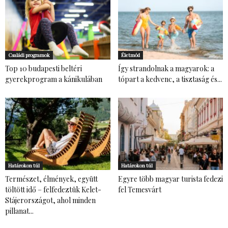
Családi programok
Életmód
Top 10 budapesti beltéri
Így strandolnak a magyarok: a
gyerekprogram a kánikulában
tópart a kedvenc, a tisztaság és...
Határokon túl
Határokon túl
Természet, élmények, együtt
Egyre több magyar turista fedezi
töltött idő – felfedeztük Kelet-
fel Temesvárt
Stájerországot, ahol minden
pillanat...