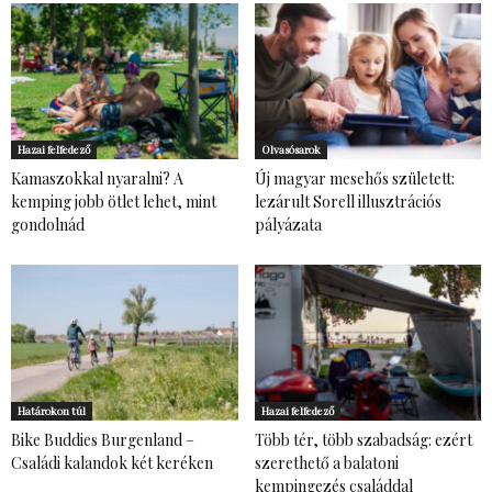
Hazai felfedező
Olvasósarok
Kamaszokkal nyaralni? A
Új magyar mesehős született:
kemping jobb ötlet lehet, mint
lezárult Sorell illusztrációs
gondolnád
pályázata
Határokon túl
Hazai felfedező
Bike Buddies Burgenland –
Több tér, több szabadság: ezért
Családi kalandok két keréken
szerethető a balatoni
kempingezés családdal