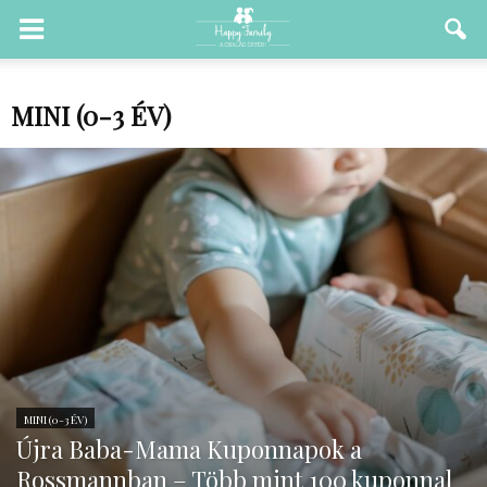
MINI (0-3 ÉV)
MINI (0-3 ÉV)
Újra Baba-Mama Kuponnapok a
Rossmannban – Több mint 100 kuponnal