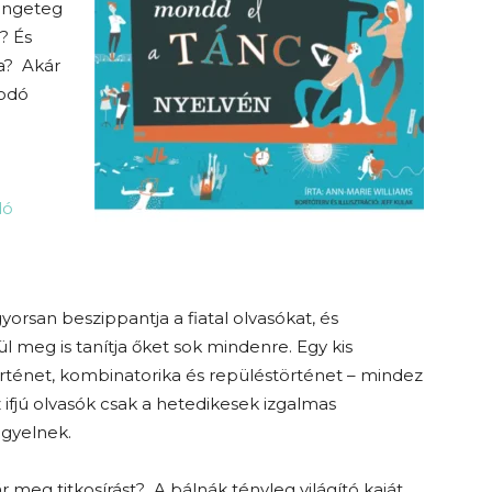
rengeteg
? És
a? Akár
kodó
dó
yorsan beszippantja a fiatal olvasókat, és
l meg is tanítja őket sok mindenre. Egy kis
ténet, kombinatorika és repüléstörténet – mindez
 ifjú olvasók csak a hetedikesek izgalmas
figyelnek.
ár meg titkosírást?
A bálnák tényleg világító kaját