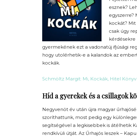
esznek?
Leh
egyszerre? M
kockát? Mit 
csak úgy re
kérdésekre 
gyermekének ezt a vadonatúj ifjúsági reg
hogy utolérhetik-e a kalandok az embert 
kockák.
Schmöltz Margit: Mi, Kockák, Hitel Köny
Híd a gyerekek és a csillagok kö
Negyvenöt év után újra magyar űrhajósé
szoríthattunk, most pedig egy különlege
segítségével a legkisebbek is átélhetik 
rendkívüli útját. Az Űrhajós leszek – Kapu