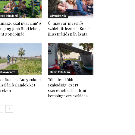
azai felfedező
Olvasósarok
maszokkal nyaralni? A
Új magyar mesehős
mping jobb ötlet lehet,
született: lezárult Sorell
nt gondolnád
illusztrációs pályázata
atárokon túl
Hazai felfedező
ke Buddies Burgenland
Több tér, több
Családi kalandok két
szabadság: ezért
eréken
szerethető a balatoni
kempingezés családdal