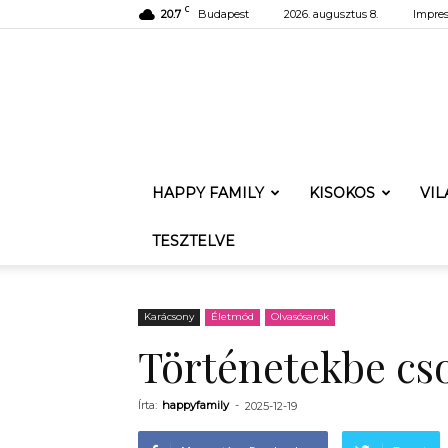
C
20.7
Budapest
2026. augusztus 8.
Impre
HAPPY FAMILY
KISOKOS
VI
TESZTELVE
Karácsony
Életmód
Olvasósarok
Történetekbe cs
Írta:
happyfamily
-
2025-12-19