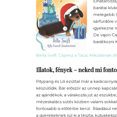
Elhatározza,
barátai kívá
melegebb le
sárfürdőre v
igyekezne m
De vajon Cs
barátkozni 
Bella Swift: Csipesz a Tacsi, Mikulásnak áll
Illatok, fények – neked mi font
Pitypang és Lili ezúttal már a karácsonyra
készülődik. Bár először az ünnep kapcsá
az ajándékok, a várakozás jut az eszükbe
mézeskalács sütés közben valami sokkal
fontosabb is előtérbe kerül. Ráadásul n
a gyerekeknek sül ki a tészta, kutyakeksz 