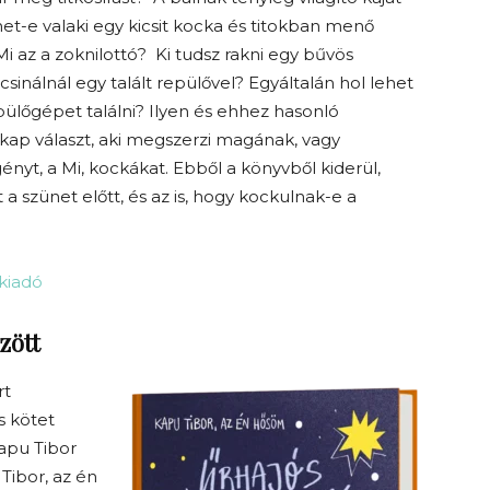
et-e valaki egy kicsit kocka és titokban menő
i az a zoknilottó?
Ki tudsz rakni egy bűvös
csinálnál egy talált repülővel? Egyáltalán hol lehet
pülőgépet találni?
Ilyen és ehhez hasonló
kap választ, aki megszerzi magának, vagy
ényt, a Mi, kockákat.
Ebből a könyvből kiderül,
a szünet előtt, és az is, hogy kockulnak-e a
vkiadó
zött
rt
s kötet
Kapu Tibor
 Tibor, az én