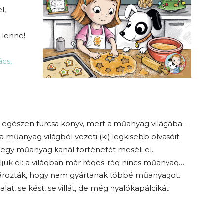
l,
 lenne!
ács,
 egészen furcsa könyv, mert a műanyag világába –
e a műanyag világból vezeti (ki) legkisebb olvasóit.
e egy műanyag kanál történetét meséli el.
jük el: a világban már réges-rég nincs műanyag…
ározták, hogy nem gyártanak többé műanyagot.
alat, se kést, se villát, de még nyalókapálcikát
”