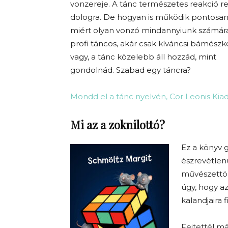
vonzereje. A tánc természetes reakció 
dologra. De hogyan is működik pontosan
miért olyan vonzó mindannyiunk számár
profi táncos, akár csak kíváncsi bámész
vagy, a tánc közelebb áll hozzád, mint
gondolnád. Szabad egy táncra?
Mondd el a tánc nyelvén, Cor Leonis Kia
Mi az a zoknilottó?
Ez a könyv g
észrevétlenü
művészettör
úgy, hogy az
kalandjaira 
Fejtettél m