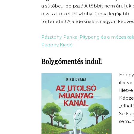
a sütőbe… de pszt! A többit nem áruljuk e
olvassátok el Pásztohy Panka legújabb
történetét! Ajándéknak is nagyon kedves
Pásztohy Panka: Pitypang és a mézeskal
Pagony Kiadó
Bolygómentés indul!
Ez egy
illetv
Illetv
Képzel
„elhat
Se kan
sem…