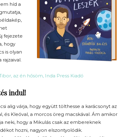
em híd a
egmutatja,
 példakép,
énet
j fejezete
a, hogy
s is olyan
rajzaival.
Tibor, az én hősöm, Inda Press Kiadó
és indul!
acsi alig várja, hogy együtt tölthesse a karácsonyt az
val, és Kleóval, a morcos öreg macskával. Ám amikor
ulja neki, hogy a Mikulás csak az embereknek
ndékot hozni, nagyon elszontyolódik.