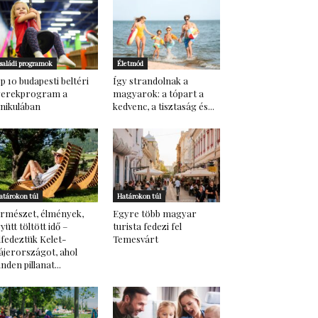
saládi programok
Életmód
p 10 budapesti beltéri
Így strandolnak a
yerekprogram a
magyarok: a tópart a
nikulában
kedvenc, a tisztaság és...
atárokon túl
Határokon túl
rmészet, élmények,
Egyre több magyar
yütt töltött idő –
turista fedezi fel
lfedeztük Kelet-
Temesvárt
ájerországot, ahol
nden pillanat...