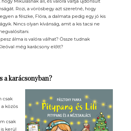
 hogy Mikulásnak áll, és valóra váltja újdonsült
nságát. Rozi, a vörösbegy azt szeretné, hogy
gyen a fészke, Flóra, a dalmata pedig egy jó kis
ágyik. Nincs olyan kívánság, amit a kis tacsi ne
egvalósítani.
ipesz álma is valóra válhat? Össze tudnak
Kleóval még karácsony előtt?
os a karácsonyban?
n csak
, a közös
em csak
is kerül