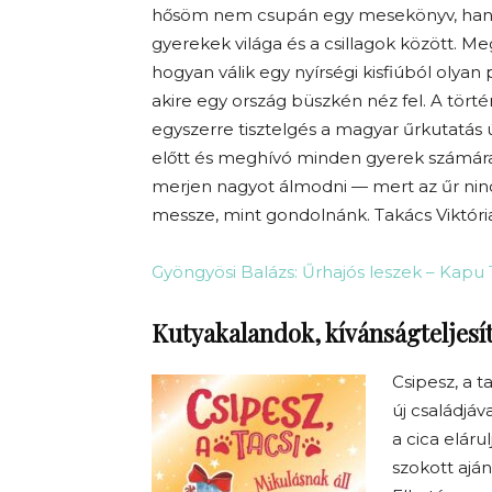
hősöm nem csupán egy mesekönyv, han
gyerekek világa és a csillagok között. M
hogyan válik egy nyírségi kisfiúból olyan
akire egy ország büszkén néz fel. A tört
egyszerre tisztelgés a magyar űrkutatás ú
előtt és meghívó minden gyerek számár
merjen nagyot álmodni — mert az űr ninc
messze, mint gondolnánk. Takács Viktória 
Gyöngyösi Balázs: Űrhajós leszek – Kapu 
Kutyakalandok, kívánságteljesít
Csipesz, a t
új családjá
a cica elár
szokott ajá