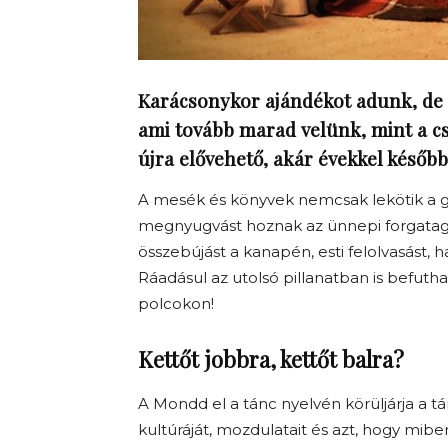
Karácsonykor ajándékot adunk, de 
ami tovább marad velünk, mint a c
újra elővehető, akár évekkel később
A mesék és könyvek nemcsak lekötik a 
megnyugvást hoznak az ünnepi forgatagb
összebújást a kanapén, esti felolvasást, 
Ráadásul az utolsó pillanatban is befut
polcokon!
Kettőt jobbra, kettőt balra?
A Mondd el a tánc nyelvén körüljárja a t
kultúráját, mozdulatait és azt, hogy miben