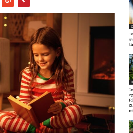
–
C
To
g
ká
minden
H
Te
ami
eg
fe
St
mi
család