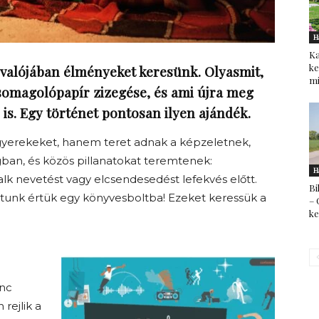
H
Ka
ke
valójában élményeket keresünk. Olyasmit,
mi
somagolópapír zizegése, és ami újra meg
 is. Egy történet pontosan ilyen ajándék.
gyerekeket, hanem teret adnak a képzeletnek,
an, és közös pillanatokat teremtenek:
H
halk nevetést vagy elcsendesedést lefekvés előtt.
Bi
hatunk értük egy könyvesboltba! Ezeket keressük a
– 
k
ánc
 rejlik a