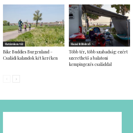
Határokon túl
Hazai felfedező
Bike Buddies Burgenland –
Több tér, több szabadság: ezért
Családi kalandok két keréken
szerethető a balatoni
kempingezés családdal