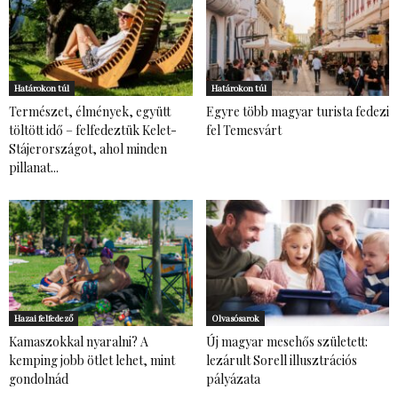
Határokon túl
Határokon túl
Természet, élmények, együtt
Egyre több magyar turista fedezi
töltött idő – felfedeztük Kelet-
fel Temesvárt
Stájerországot, ahol minden
pillanat...
Hazai felfedező
Olvasósarok
Kamaszokkal nyaralni? A
Új magyar mesehős született:
kemping jobb ötlet lehet, mint
lezárult Sorell illusztrációs
gondolnád
pályázata