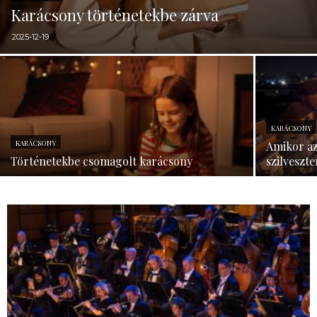
Karácsony történetekbe zárva
2025-12-19
KARÁCSONY
KARÁCSONY
Amikor a
Történetekbe csomagolt karácsony
szilveszt