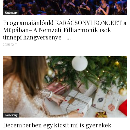
Karácsony
Programajánlónk! KARÁCSONYI KONCERT a
Müpában– A Nemzeti Filharmonikusok
ünnepi hangversenye –...
2025-12-11
Karácsony
Decemberben egy kicsit mi is gyerekek