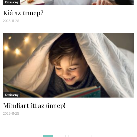
Karácsony
Kié az ünnep?
2025-11-26
Karácsony
Mindjárt itt az ünnep!
2025-11-25