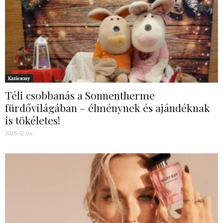
Karácsony
Téli csobbanás a Sonnentherme
fürdővilágában – élménynek és ajándéknak
is tökéletes!
2025-12-04