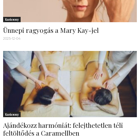
Karácsony
Ünnepi ragyogás a Mary Kay-jel
2025-12-04
Karácsony
Ajándékozz harmóniát: felejthetetlen téli
feltöltődés a Caramellben