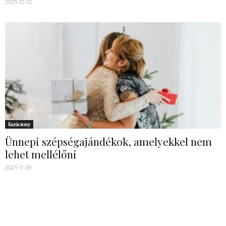
2025-12-02
Karácsony
Ünnepi szépségajándékok, amelyekkel nem
lehet mellélőni
2025-11-28