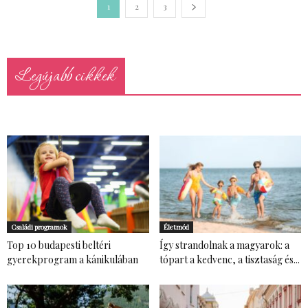
1
2
3
Legújabb cikkek
Családi programok
Életmód
Top 10 budapesti beltéri
Így strandolnak a magyarok: a
gyerekprogram a kánikulában
tópart a kedvenc, a tisztaság és...