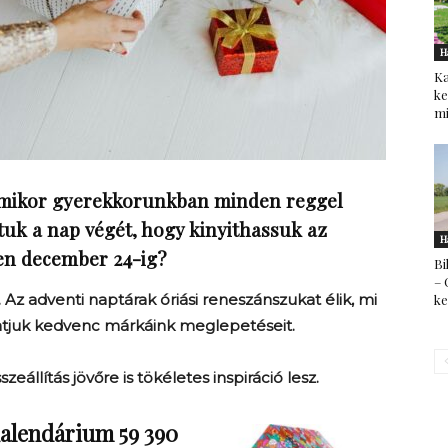
H
Ka
ke
mi
amikor gyerekkorunkban minden reggel
tuk a nap végét, hogy kinyithassuk az
H
zen december 24-ig?
Bi
– 
k. Az adventi naptárak óriási reneszánszukat élik, mi
k
gatjuk kedvenc márkáink meglepetéseit.
eállítás jövőre is tökéletes inspiráció lesz.
kalendárium 59 390