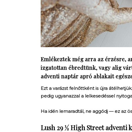
Emlékeztek még arra az érzésre, 
izgatottan ébredtünk, vagy alig vár
adventi naptár apró ablakait egés
Ezt a varázst felnőttként is újra átélhetjü
pedig ugyanazzal a lelkesedéssel nyito
Ha idén lemaradtál, ne aggódj — ez az össz
Lush 29 ½ High Street adventi 