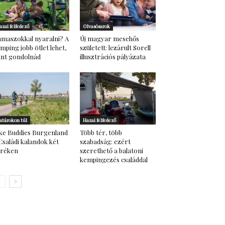
azai felfedező
Olvasósarok
maszokkal nyaralni? A
Új magyar mesehős
mping jobb ötlet lehet,
született: lezárult Sorell
nt gondolnád
illusztrációs pályázata
atárokon túl
Hazai felfedező
ke Buddies Burgenland
Több tér, több
Családi kalandok két
szabadság: ezért
eréken
szerethető a balatoni
kempingezés családdal