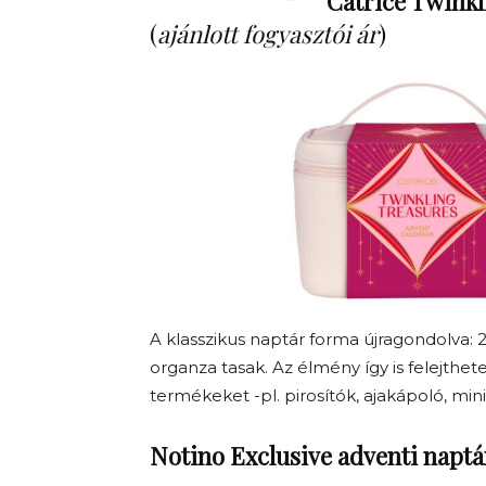
Catrice Twinkl
(
ajánlott fogyasztói ár
)
A klasszikus naptár forma újragondolva: 
organza tasak. Az élmény így is felejthet
termékeket -pl. pirosítók, ajakápoló, min
Notino Exclusive adventi naptá