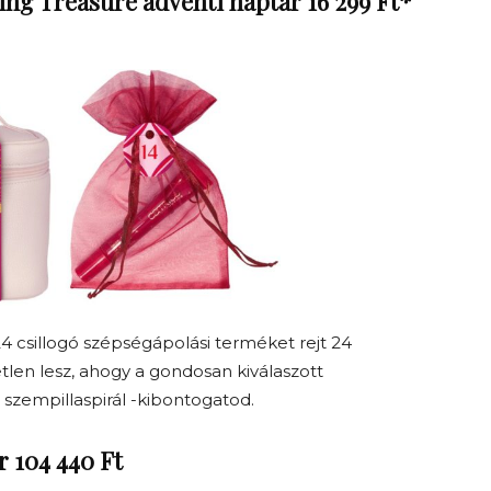
ing Treasure adventi naptár 16 299 Ft*
24 csillogó szépségápolási terméket rejt 24
etlen lesz, ahogy a gondosan kiválaszott
i szempillaspirál -kibontogatod.
r 104 440 Ft