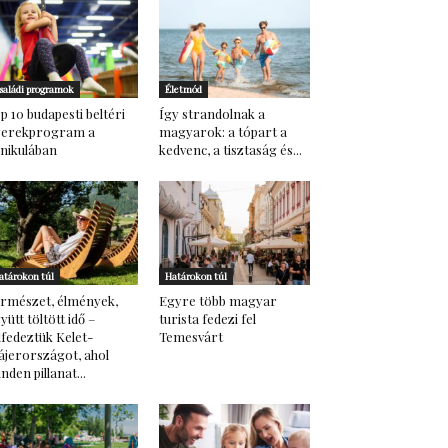
saládi programok
Életmód
p 10 budapesti beltéri
Így strandolnak a
yerekprogram a
magyarok: a tópart a
nikulában
kedvenc, a tisztaság és...
atárokon túl
Határokon túl
rmészet, élmények,
Egyre több magyar
yütt töltött idő –
turista fedezi fel
lfedeztük Kelet-
Temesvárt
ájerországot, ahol
nden pillanat...