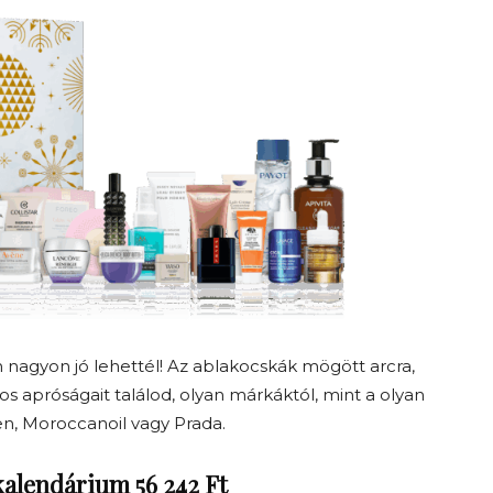
 nagyon jó lehettél! Az ablakocskák mögött arcra,
os apróságait találod, olyan márkáktól, mint a olyan
n, Moroccanoil vagy Prada.
kalendárium 56 242 Ft