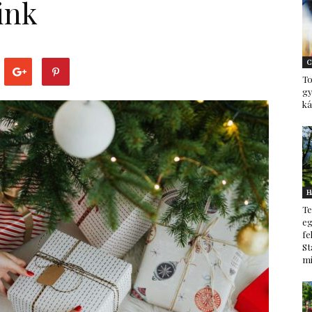
ink
–
C
To
g
ká
minden
H
Te
ami
eg
fe
St
mi
család