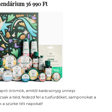
lendárium 36 990 Ft
pró örömök, amitől karácsonyig ünnepi
csak a tiéd, fedezd fel a tusfürdőket, samponokat a
 a szürke téli napokat!