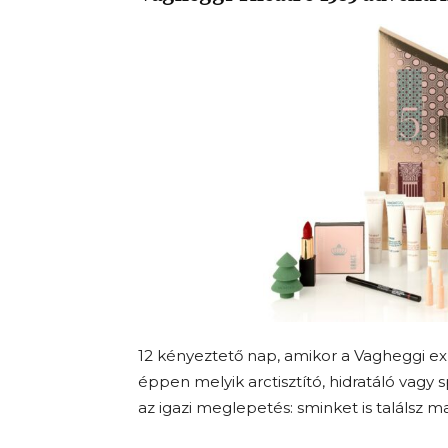
12 kényeztető nap, amikor a Vagheggi ex
éppen melyik arctisztító, hidratáló vagy 
az igazi meglepetés: sminket is találsz 