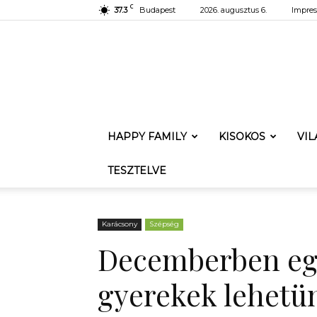
C
37.3
Budapest
2026. augusztus 6.
Impre
HAPPY FAMILY
KISOKOS
VI
TESZTELVE
Karácsony
Szépség
Decemberben egy 
gyerekek lehetü