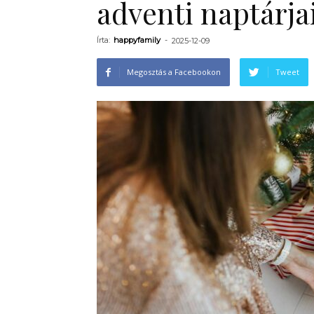
adventi naptárja
Írta:
happyfamily
-
2025-12-09
Megosztás a Facebookon
Tweet