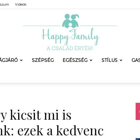
sszum
Videók
LÁGJÁRÓ
SZÉPSÉG
EGÉSZSÉG
STÍLUS
GA
Happy
kicsit mi is
Family
nk: ezek a kedvenc