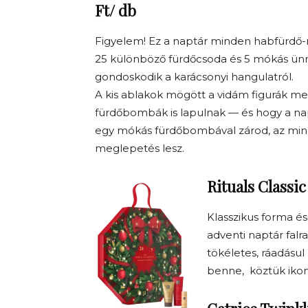
Ft/ db
Figyelem! Ez a naptár minden habfürdő-r
25 különböző fürdőcsoda és 5 mókás ünn
gondoskodik a karácsonyi hangulatról.
A kis ablakok mögött a vidám figurák mel
fürdőbombák is lapulnak — és hogy a na
egy mókás fürdőbombával zárod, az min
meglepetés lesz.
Rituals Classi
Klasszikus forma és 
adventi naptár falr
tökéletes, ráadásul
benne, köztük ikoni