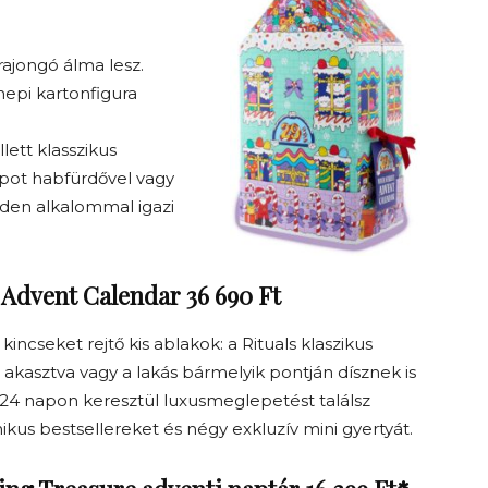
ajongó álma lesz.
epi kartonfigura
lett klasszikus
pot habfürdővel vagy
den alkalommal igazi
c Advent Calendar 36 690 Ft
kincseket rejtő kis ablakok: a Rituals klaszikus
a akasztva vagy a lakás bármelyik pontján dísznek is
 24 napon keresztül luxusmeglepetést találsz
kus bestsellereket és négy exkluzív mini gyertyát.