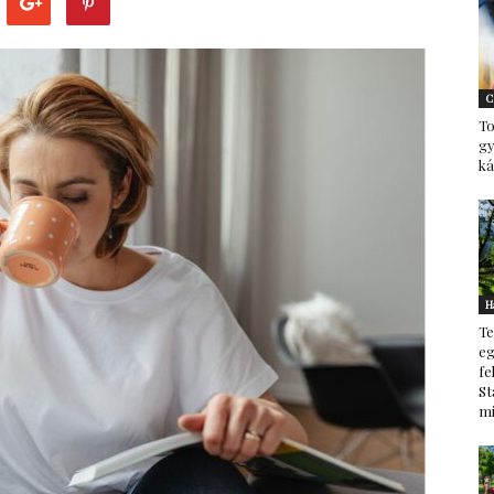
–
C
To
g
ká
minden
H
Te
ami
eg
fe
St
mi
család