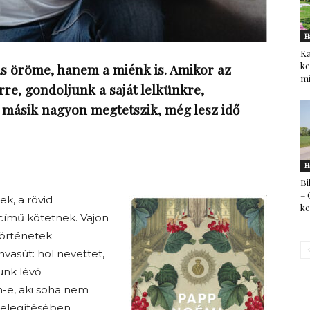
H
Ka
ke
ás öröme, hanem a miénk is. Amikor az
mi
re, gondoljunk a saját lelkünkre,
k, másik nagyon megtetszik, még lesz idő
H
Bi
– 
k, a rövid
k
 című kötetnek. Vajon
történetek
vasút: hol nevettet,
ünk lévő
n-e, aki soha nem
elegítésében