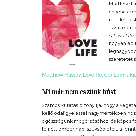
Matthew Hus
coacha ebbe
megfelelésb
azzá az emb
A
Love Life
n
hogyan épít
legnagyobb 
szeretetet 
Matthew Hussey: Love life, Cor Leonis Ki
Mi már nem eszünk húst
Számos kutatás bizonyítja, hogy a veget
kellő odafigyeléssel nagymértékben hoz
egészségünk megőrzéséhez, és képes f
felnőtt ember napi szükségleteit, a fenn