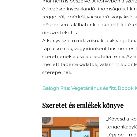
már nem is beszélve. A könyvben a szer
étkezésre ínycsiklandó finomságokat kín
reggeliről, ebédről, vacsoráról vagy kisét
bőségesen találhatunk alakbarát, fitt éte
desszerteket is!
A könyv szól mindazoknak, akik vegetár
táplálkoznak, vagy időnként húsmentes 
szeretnének a családi asztalra tenni. Az 
mellett tápértékadatok, valamint különfé
szerepelnek.
Balogh Rita: Vegetáriánus és fitt, Boook 
Szeretet és emlékek könyve
„Kövesd a Koi
tengerikagyl
Lépj be – már