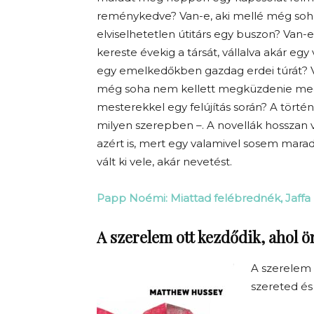
reménykedve? Van-e, aki mellé még soh
elviselhetetlen útitárs egy buszon? Van-
kereste évekig a társát, vállalva akár egy 
egy emelkedőkben gazdag erdei túrát? Va
még soha nem kellett megküzdenie me
mesterekkel egy felújítás során? A tört
milyen szerepben –. A novellák hosszan 
azért is, mert egy valamivel sosem marad
vált ki vele, akár nevetést.
Papp Noémi: Miattad felébrednék, Jaffa
A szerelem ott kezdődik, ahol
A szerelem 
szereted é