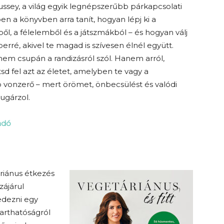
sey, a világ egyik legnépszerűbb párkapcsolati
n a könyvben arra tanít, hogyan lépj ki a
ől, a félelemből és a játszmákból – és hogyan válj
erré, akivel te magad is szívesen élnél együtt.
em csupán a randizásról szól. Hanem arról,
sd fel azt az életet, amelyben te vagy a
vonzerő – mert örömet, önbecsülést és valódi
sugárzol.
adó
áriánus étkezés
zájárul
edezni egy
tarthatóságról