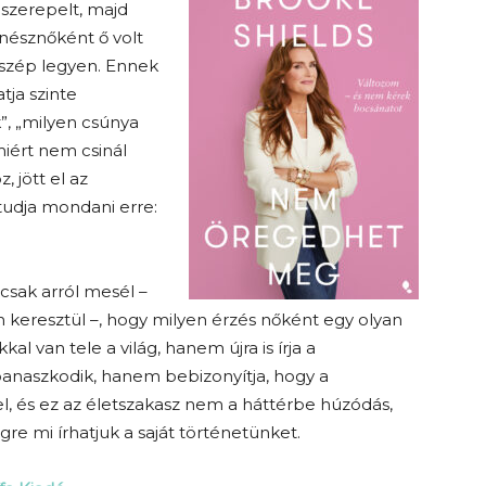
szerepelt, majd
ínésznőként ő volt
y szép legyen. Ennek
tja szinte
”, „milyen csúnya
„miért nem csinál
 jött el az
tudja mondani erre:
sak arról mesél –
 keresztül –, hogy milyen érzés nőként egy olyan
l van tele a világ, hanem újra is írja a
panaszkodik, hanem bebizonyítja, hogy a
, és ez az életszakasz nem a háttérbe húzódás,
re mi írhatjuk a saját történetünket.