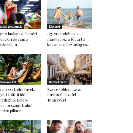
saládi programok
Életmód
p 10 budapesti beltéri
Így strandolnak a
yerekprogram a
magyarok: a tópart a
nikulában
kedvenc, a tisztaság és...
atárokon túl
Határokon túl
rmészet, élmények,
Egyre több magyar
yütt töltött idő –
turista fedezi fel
lfedeztük Kelet-
Temesvárt
ájerországot, ahol
nden pillanat...