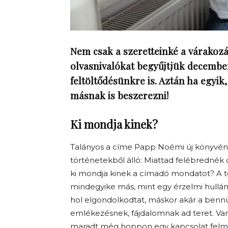
Nem csak a szeretteinké a várakoz
olvasnivalókat begyűjtjük december
feltöltődésünkre is. Aztán ha egyi
másnak is beszerezni!
Ki mondja kinek?
Talányos a címe Papp Noémi új könyvéne
történetekből álló: Miattad felébrednék
ki mondja kinek a címadó mondatot? A 
mindegyike más, mint egy érzelmi hullám
hol elgondolkodtat, máskor akár a benn
emlékezésnek, fájdalomnak ad teret. Va
maradt még hoppon egy kapcsolat felm