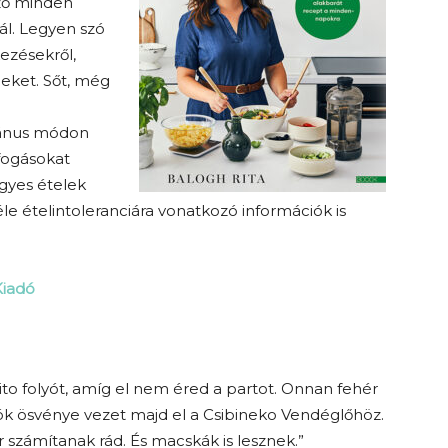
ző minden
ál. Legyen szó
kezésekről,
leket. Sőt, még
iánus módon
fogásokat
egyes ételek
le ételintoleranciára vonatkozó információk is
Kiadó
to folyót, amíg el nem éred a partot. Onnan fehér
ók ösvénye vezet majd el a Csibineko Vendéglőhöz.
 számítanak rád. És macskák is lesznek.”