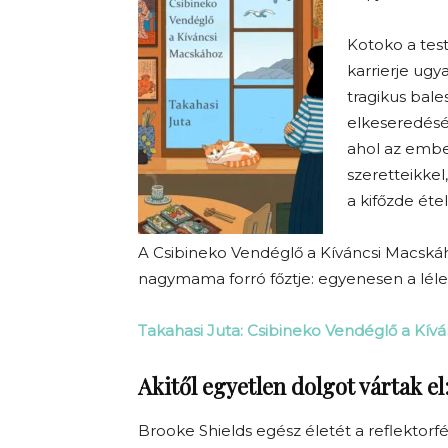
Kotoko a testv
karrierje ugy
tragikus bale
elkeseredéséb
ahol az embe
szeretteikkel
a kifőzde éte
A Csibineko Vendéglő a Kíváncsi Macskáh
nagymama forró főztje: egyenesen a léle
Takahasi Juta: Csibineko Vendéglő a Kív
Akitől egyetlen dolgot vártak el
Brooke Shields egész életét a reflektorf