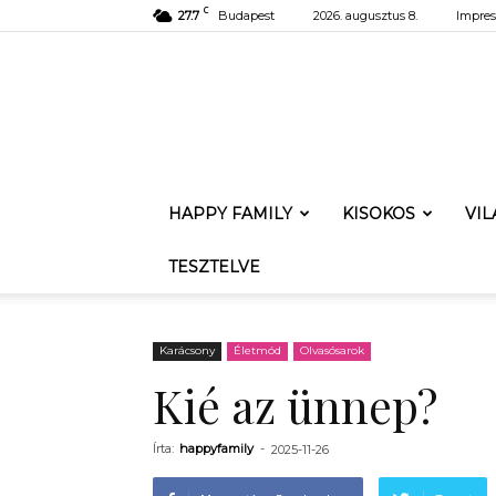
C
27.7
Budapest
2026. augusztus 8.
Impre
HAPPY FAMILY
KISOKOS
VI
TESZTELVE
Karácsony
Életmód
Olvasósarok
Kié az ünnep?
Írta:
happyfamily
-
2025-11-26