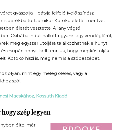
érét gyászolja – bátyja felfelé ívelő színészi
anis derékba tört, amikor Kotoko életét mentve,
setben életét vesztette. A lány végső
en Csibába indul: hallott ugyanis egy vendéglőről,
rek még egyszer utoljára találkozhatnak elhunyt
, és csupán annyit kell tenniük, hogy megkóstolják
leit. Kotoko hiszi is, meg nem is a szóbeszédet.
oz olyan, mint egy meleg ölelés, vagy a
khez szól.
áncsi Macskához, Kossuth Kiadó
: hogy szép legyen
ényben élte: már