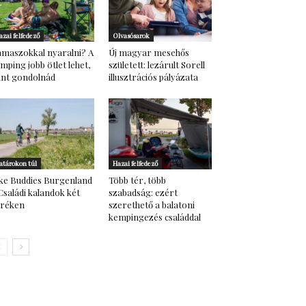
azai felfedező
Olvasósarok
maszokkal nyaralni? A
Új magyar mesehős
mping jobb ötlet lehet,
született: lezárult Sorell
nt gondolnád
illusztrációs pályázata
atárokon túl
Hazai felfedező
ke Buddies Burgenland
Több tér, több
Családi kalandok két
szabadság: ezért
eréken
szerethető a balatoni
kempingezés családdal