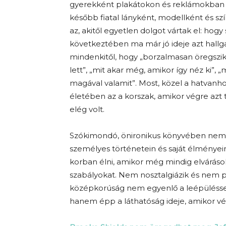
gyerekként plakátokon és reklámokban 
később fiatal lányként, modellként és sz
az, akitől egyetlen dolgot vártak el: hog
következtében ma már jó ideje azt hallga
mindenkitől, hogy „borzalmasan öregszik
lett”, „mit akar még, amikor így néz ki”, 
magával valamit”. Most, közel a hatvanhoz,
életében az a korszak, amikor végre azt 
elég volt.
Szókimondó, önironikus könyvében nemc
személyes történetein és saját élményein
korban élni, amikor még mindig elvárásokka
szabályokat. Nem nosztalgiázik és nem 
középkorúság nem egyenlő a leépüléssel
hanem épp a láthatóság ideje, amikor vég