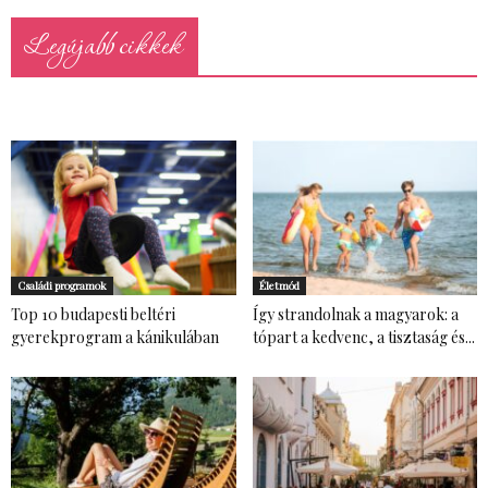
Legújabb cikkek
Családi programok
Életmód
Top 10 budapesti beltéri
Így strandolnak a magyarok: a
gyerekprogram a kánikulában
tópart a kedvenc, a tisztaság és...