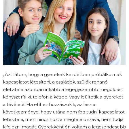
„Azt látom, hogy a gyerekek kezdetben próbálkoznak
kapcsolatot létesíteni, a családok, szülők rohanó
életvitele azonban inkább a legegyszerűbb megoldást
kényszeríti ki, telefon a kézbe, vagy leültetik a gyereket
a tévé elé. Ha ehhez hozzászokik, az lesz a
következménye, hogy utána nem fog tudni kapcsolatot
létesíteni, mert nincs hozzá megfelelő szava, nem tudja
kifejezni magát. Gyerekként én voltam a legcsendesebb