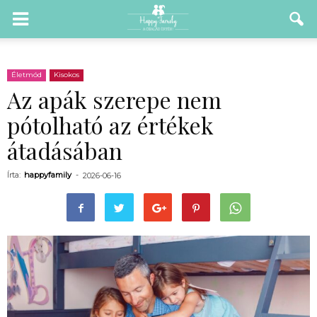
Életmód
Kisokos
Az apák szerepe nem
pótolható az értékek
átadásában
Írta:
happyfamily
-
2026-06-16