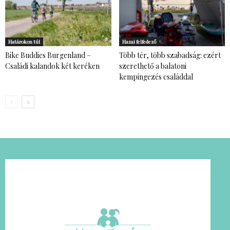
Határokon túl
Hazai felfedező
Bike Buddies Burgenland –
Több tér, több szabadság: ezért
Családi kalandok két keréken
szerethető a balatoni
kempingezés családdal