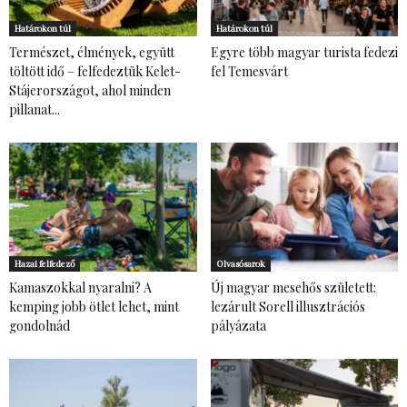
Határokon túl
Határokon túl
Természet, élmények, együtt
Egyre több magyar turista fedezi
töltött idő – felfedeztük Kelet-
fel Temesvárt
Stájerországot, ahol minden
pillanat...
Hazai felfedező
Olvasósarok
Kamaszokkal nyaralni? A
Új magyar mesehős született:
kemping jobb ötlet lehet, mint
lezárult Sorell illusztrációs
gondolnád
pályázata