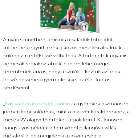
A nyári szünetben, amikor a családok több időt
tölthetnek együtt, ezek a közös mesélési alkalmak
különösen értékessé válhatnak. A történetek ugyanis
nemcsak szórakoztatnak, hanem lehetőséget
teremtenek arra is, hogy a szülők – köztük az apák –
beszélgessenek gyermekeikkel az élet fontos
kérdéseiről.
„
Egy varázslatos erdő lakóihoz
a gyerekek ösztönösen
jobban kapcsolódnak, mint a hús-vér karakterekhez, a
mesék 27 alapvető értéket járnak körül. Különösen
hangsúlyos például a hernyóból pillangóvá válás
metaforája, de megjelenik az őszinteség, a