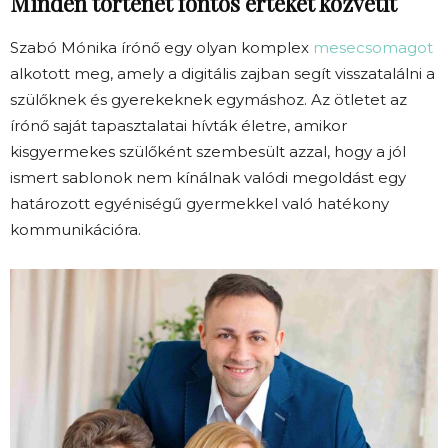
Minden történet fontos értéket közvetít
Szabó Mónika írónő egy olyan komplex
mesecsomagot
alkotott meg, amely a digitális zajban segít visszatalálni a
szülőknek és gyerekeknek egymáshoz. Az ötletet az
írónő saját tapasztalatai hívták életre, amikor
kisgyermekes szülőként szembesült azzal, hogy a jól
ismert sablonok nem kínálnak valódi megoldást egy
határozott egyéniségű gyermekkel való hatékony
kommunikációra.