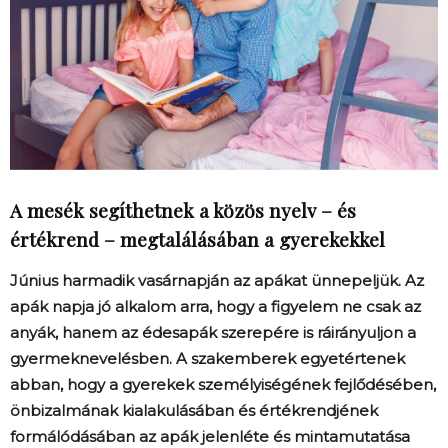
A mesék segíthetnek a közös nyelv – és
értékrend – megtalálásában a gyerekekkel
Június harmadik vasárnapján az apákat ünnepeljük. Az
apák napja jó alkalom arra, hogy a figyelem ne csak az
anyák, hanem az édesapák szerepére is ráirányuljon a
gyermeknevelésben. A szakemberek egyetértenek
abban, hogy a gyerekek személyiségének fejlődésében,
önbizalmának kialakulásában és értékrendjének
formálódásában az apák jelenléte és mintamutatása