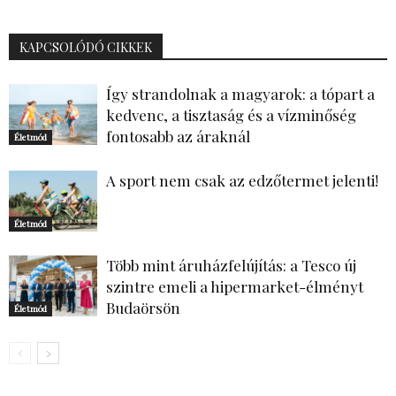
KAPCSOLÓDÓ CIKKEK
Így strandolnak a magyarok: a tópart a
kedvenc, a tisztaság és a vízminőség
fontosabb az áraknál
Életmód
A sport nem csak az edzőtermet jelenti!
Életmód
Több mint áruházfelújítás: a Tesco új
szintre emeli a hipermarket-élményt
Budaörsön
Életmód