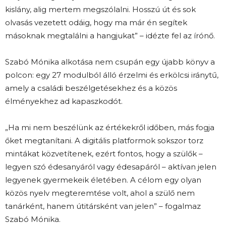
kislány, alig mertem megszólalni. Hosszú út és sok
olvasás vezetett odáig, hogy ma már én segítek
másoknak megtalálni a hangjukat” – idézte fel az írónő.
Szabó Mónika alkotása nem csupán egy újabb könyv a
polcon: egy 27 modulból álló érzelmi és erkölcsi iránytű,
amely a családi beszélgetésekhez és a közös
élményekhez ad kapaszkodót.
„Ha mi nem beszélünk az értékekről időben, más fogja
őket megtanítani. A digitális platformok sokszor torz
mintákat közvetítenek, ezért fontos, hogy a szülők –
legyen szó édesanyáról vagy édesapáról – aktívan jelen
legyenek gyermekeik életében. A célom egy olyan
közös nyelv megteremtése volt, ahol a szülő nem
tanárként, hanem útitársként van jelen” – fogalmaz
Szabó Mónika.