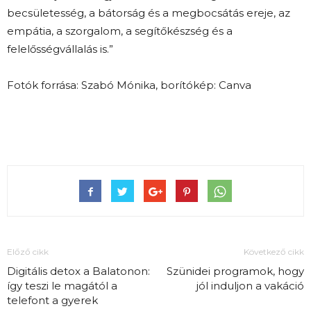
becsületesség, a bátorság és a megbocsátás ereje, az
empátia, a szorgalom, a segítőkészség és a
felelősségvállalás is.”
Fotók forrása: Szabó Mónika, borítókép: Canva
Előző cikk
Következő cikk
Digitális detox a Balatonon:
Szünidei programok, hogy
így teszi le magától a
jól induljon a vakáció
telefont a gyerek