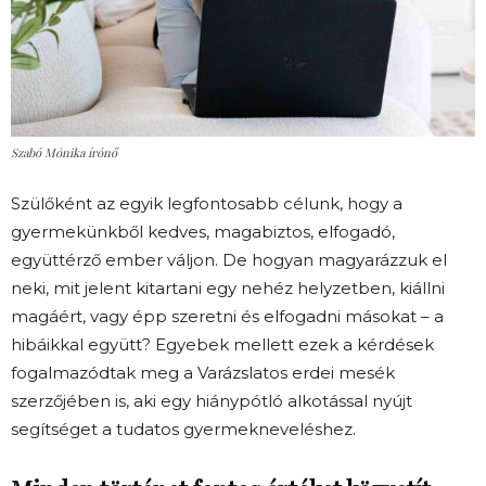
Szabó Mónika írónő
Szülőként az egyik legfontosabb célunk, hogy a
gyermekünkből kedves, magabiztos, elfogadó,
együttérző ember váljon. De hogyan magyarázzuk el
neki, mit jelent kitartani egy nehéz helyzetben, kiállni
magáért, vagy épp szeretni és elfogadni másokat – a
hibáikkal együtt? Egyebek mellett ezek a kérdések
fogalmazódtak meg a Varázslatos erdei mesék
szerzőjében is, aki egy hiánypótló alkotással nyújt
segítséget a tudatos gyermekneveléshez.