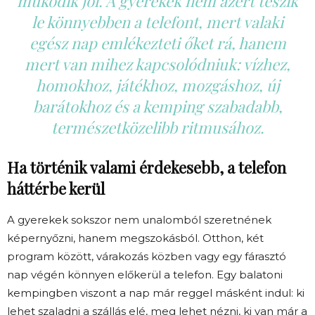
működik jól. A gyerekek nem azért teszik
le könnyebben a telefont, mert valaki
egész nap emlékezteti őket rá, hanem
mert van mihez kapcsolódniuk: vízhez,
homokhoz, játékhoz, mozgáshoz, új
barátokhoz és a kemping szabadabb,
természetközelibb ritmusához.
Ha történik valami érdekesebb, a telefon
háttérbe kerül
A gyerekek sokszor nem unalomból szeretnének
képernyőzni, hanem megszokásból. Otthon, két
program között, várakozás közben vagy egy fárasztó
nap végén könnyen előkerül a telefon. Egy balatoni
kempingben viszont a nap már reggel másként indul: ki
lehet szaladni a szállás elé, meg lehet nézni, ki van már a