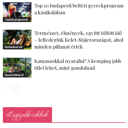
Top 10 budapesti beltéri gyerekprogram
a kánikulában
Családi programok
Természet, élmények, együtt töltött idő
– felfedeztük Kelet-Stájerországot, ahol
minden pillanat érték
Határokon túl
Kamaszokkal nyaralni? A kemping jobb
ötlet lehet, mint gondolnád
Hazai felfedező
Legújabb cikkek