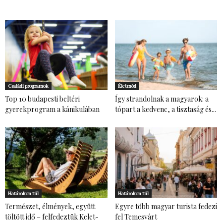
Családi programok
Életmód
Top 10 budapesti beltéri
Így strandolnak a magyarok: a
gyerekprogram a kánikulában
tópart a kedvenc, a tisztaság és...
Határokon túl
Határokon túl
Természet, élmények, együtt
Egyre több magyar turista fedezi
töltött idő – felfedeztük Kelet-
fel Temesvárt