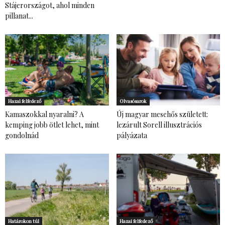
Stájerországot, ahol minden
pillanat...
Hazai felfedező
Olvasósarok
Kamaszokkal nyaralni? A
Új magyar mesehős született:
kemping jobb ötlet lehet, mint
lezárult Sorell illusztrációs
gondolnád
pályázata
Határokon túl
Hazai felfedező