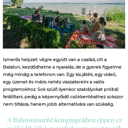
Ismerős helyzet: végre együtt van a család, ott a
Balaton, kezdődhetne a nyaralás, de a gyerek figyelme
még mindig a telefonon van. Egy kis játék, egy videó,
egy üzenet és máris nehéz visszaterelni a valós
programokhoz. Sok szülő ilyenkor szabályokat próbál
felállítani, pedig a képernyőidő csökkentéséhez sokszor
nem tiltásra, hanem jobb alternatívára van szükség.
A Balatontourist kempingekben éppen ez