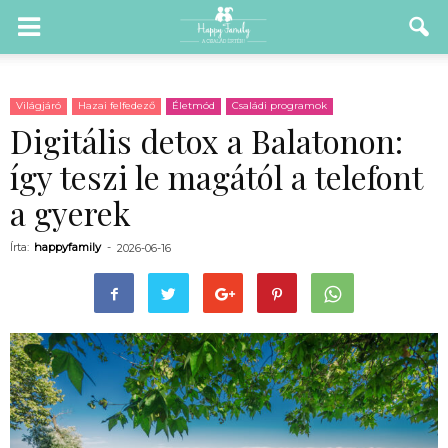
Világjáró
Hazai felfedező
Életmód
Családi programok
Digitális detox a Balatonon:
így teszi le magától a telefont
a gyerek
Írta:
happyfamily
-
2026-06-16