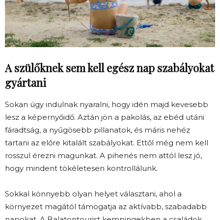
A szülőknek sem kell egész nap szabályokat
gyártani
Sokan úgy indulnak nyaralni, hogy idén majd kevesebb
lesz a képernyőidő. Aztán jön a pakolás, az ebéd utáni
fáradtság, a nyűgösebb pillanatok, és máris nehéz
tartani az előre kitalált szabályokat. Ettől még nem kell
rosszul érezni magunkat. A pihenés nem attól lesz jó,
hogy mindent tökéletesen kontrollálunk.
Sokkal könnyebb olyan helyet választani, ahol a
környezet magától támogatja az aktívabb, szabadabb
napokat. A Balatontourist kempingekben a családok