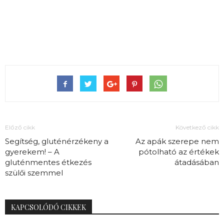
Előző cikk
Következő cikk
Segítség, gluténérzékeny a
Az apák szerepe nem
gyerekem! – A
pótolható az értékek
gluténmentes étkezés
átadásában
szülői szemmel
KAPCSOLÓDÓ CIKKEK