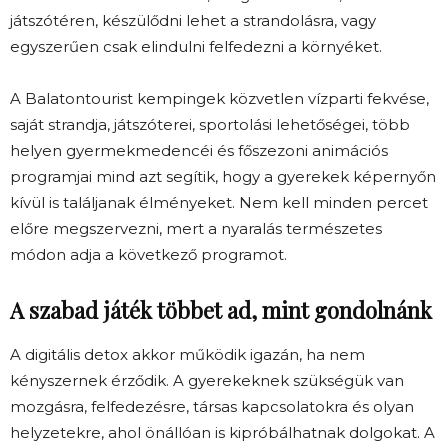
játszótéren, készülődni lehet a strandolásra, vagy
egyszerűen csak elindulni felfedezni a környéket.
A Balatontourist kempingek közvetlen vízparti fekvése,
saját strandja, játszóterei, sportolási lehetőségei, több
helyen gyermekmedencéi és főszezoni animációs
programjai mind azt segítik, hogy a gyerekek képernyőn
kívül is találjanak élményeket. Nem kell minden percet
előre megszervezni, mert a nyaralás természetes
módon adja a következő programot.
A szabad játék többet ad, mint gondolnánk
A digitális detox akkor működik igazán, ha nem
kényszernek érződik. A gyerekeknek szükségük van
mozgásra, felfedezésre, társas kapcsolatokra és olyan
helyzetekre, ahol önállóan is kipróbálhatnak dolgokat. A