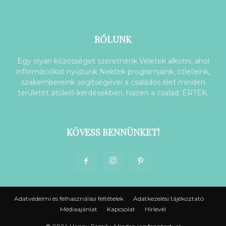
RÓLUNK
Egy olyan közösséget szeretnénk Veletek alkotni, ahol
információkat nyújtunk Nektek programjaink, ötleteink,
szakembereink segítségével a családos élet minden
területét átölelő kérdésekben, hiszen a család: ÉRTÉK.
KÖVESS BENNÜNKET!
Adatvédelmi és felhasználási feltételek
Adatkezelési tájékoztató
Médiaajánlat
Kapcsolat
Hírlevél