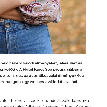
nek, hanem valódi élményeket, lelassulást és
hez kötődik. A Hotel Karos Spa programjában a
low turizmus, az autentikus zalai élmények és a
zehangolni egy wellness szállodát a valódi
ntos, hol helyezkedik el az adott szálloda, hogy a
 mire tudjuk felhívni a figyelmet. A Karos Spa-ban