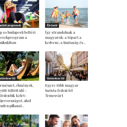
saládi programok
Életmód
p 10 budapesti beltéri
Így strandolnak a
yerekprogram a
magyarok: a tópart a
nikulában
kedvenc, a tisztaság és...
atárokon túl
Határokon túl
rmészet, élmények,
Egyre több magyar
yütt töltött idő –
turista fedezi fel
lfedeztük Kelet-
Temesvárt
ájerországot, ahol
nden pillanat...