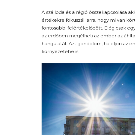
A szálloda és a régió összekapcsolása akko
értékekre fókuszál, arra, hogy mi van kö
fontosabb, felértékelődött. Elég csak eg
az erdőben megélheti az ember az áhítat
hangulatát. Azt gondolom, ha eljön az em
környezetébe is.