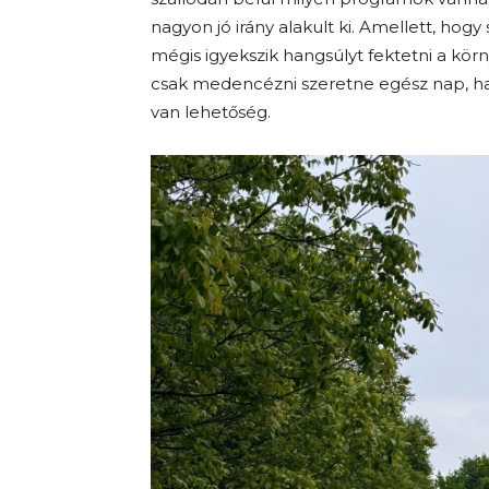
nagyon jó irány alakult ki. Amellett, ho
mégis igyekszik hangsúlyt fektetni a kör
csak medencézni szeretne egész nap, hane
van lehetőség.