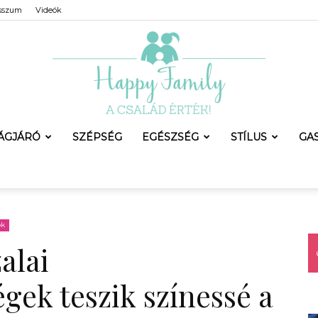
sszum
Videók
LÁGJÁRÓ
SZÉPSÉG
EGÉSZSÉG
STÍLUS
GA
Happy
ok
alai
Family
ek teszik színessé a