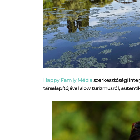
Happy Family Média
szerkesztőségi inter
társalapítójával slow turizmusról, autent