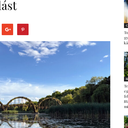
lást
–
C
To
g
ká
minden
H
Te
ami
eg
fe
St
mi
család