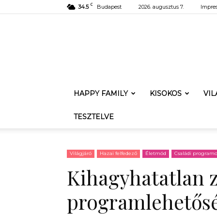
C
34.5
Budapest
2026. augusztus 7.
Impre
HAPPY FAMILY
KISOKOS
VI
TESZTELVE
Világjáró
Hazai felfedező
Életmód
Családi program
Kihagyhatatlan z
programlehetőség