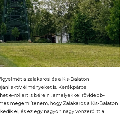
igyelmét a zalakarosi és a Kis-Balaton
ajánl aktív élményeket is. Kerékpáros
et e-rollert is bérelni, amelyekkel rövidebb-
érdemes megemlítenem, hogy Zalakaros a Kis-Balaton
edik el, és ez egy nagyon nagy vonzerő itt a