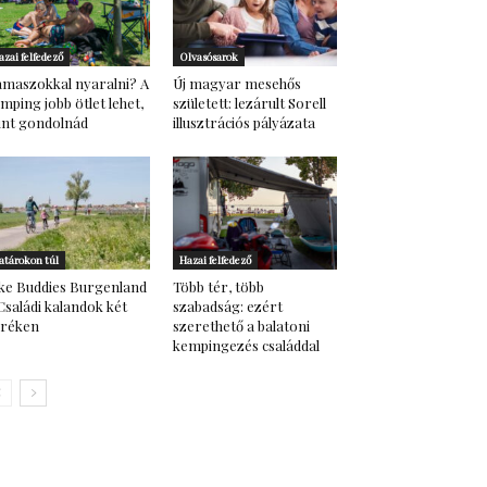
azai felfedező
Olvasósarok
maszokkal nyaralni? A
Új magyar mesehős
mping jobb ötlet lehet,
született: lezárult Sorell
nt gondolnád
illusztrációs pályázata
atárokon túl
Hazai felfedező
ke Buddies Burgenland
Több tér, több
Családi kalandok két
szabadság: ezért
eréken
szerethető a balatoni
kempingezés családdal