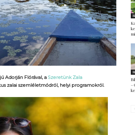
H
Ka
ke
mi
H
jú Adorján Flórával, a
Szeretünk Zala
Bi
– 
ikus zalai szemléletmódról, helyi programokról.
k