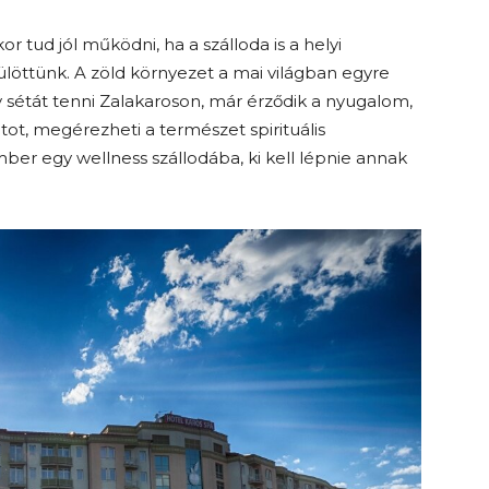
r tud jól működni, ha a szálloda is a helyi
rülöttünk. A zöld környezet a mai világban egyre
y sétát tenni Zalakaroson, már érződik a nyugalom,
ot, megérezheti a természet spirituális
ber egy wellness szállodába, ki kell lépnie annak