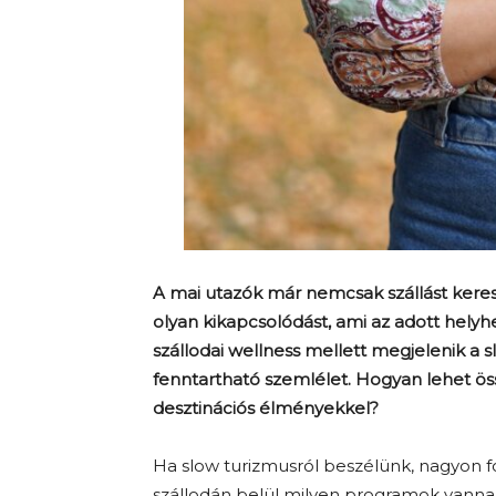
A mai utazók már nemcsak szállást keres
olyan kikapcsolódást, ami az adott hely
szállodai wellness mellett megjelenik a s
fenntartható szemlélet. Hogyan lehet öss
desztinációs élményekkel?
Ha slow turizmusról beszélünk, nagyon fo
szállodán belül milyen programok vannak,