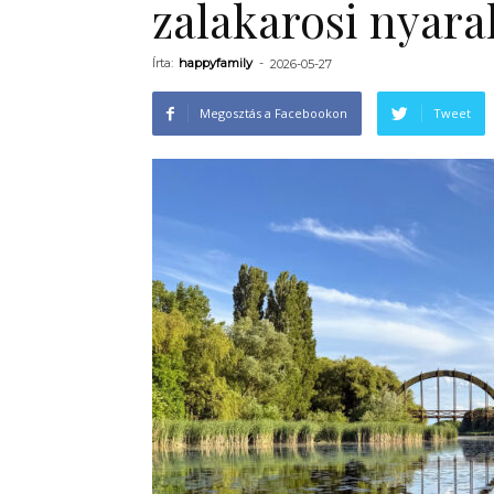
zalakarosi nyara
Írta:
happyfamily
-
2026-05-27
Megosztás a Facebookon
Tweet