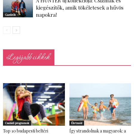
A HUNTER új kollekciója: Csizmák és
kiegészítők, amik tökéletesek a hűvös
napokra!
Gardrób
Legújabb cikkek
Családi programok
Életmód
Top 10 budapesti beltéri
Így strandolnak a magyarok: a