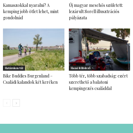
Kamaszokkal nyaralni? A
Új magyar mesehős született:
kemping jobb ötlet lehet, mint
lezárult Sorell illusztrációs
gondolnád
pályázata
Határokon túl
Hazai felfedező
Bike Buddies Burgenland –
Több tér, több szabadság: ezért
Családi kalandok két keréken
szerethető a balatoni
kempingezés családdal