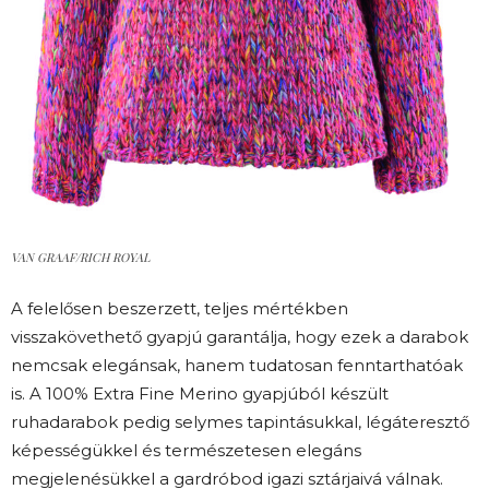
VAN GRAAF/RICH ROYAL
A felelősen beszerzett, teljes mértékben
visszakövethető gyapjú garantálja, hogy ezek a darabok
nemcsak elegánsak, hanem tudatosan fenntarthatóak
is. A 100% Extra Fine Merino gyapjúból készült
ruhadarabok pedig selymes tapintásukkal, légáteresztő
képességükkel és természetesen elegáns
megjelenésükkel a gardróbod igazi sztárjaivá válnak.