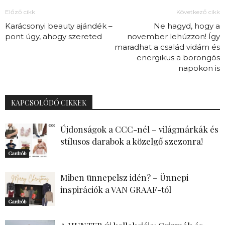
Előző cikk
Következő cikk
Karácsonyi beauty ajándék –
Ne hagyd, hogy a
pont úgy, ahogy szereted
november lehúzzon! Így
maradhat a család vidám és
energikus a borongós
napokon is
KAPCSOLÓDÓ CIKKEK
Újdonságok a CCC-nél – világmárkák és
stílusos darabok a közelgő szezonra!
Gardrób
Miben ünnepelsz idén? – Ünnepi
inspirációk a VAN GRAAF-tól
Gardrób