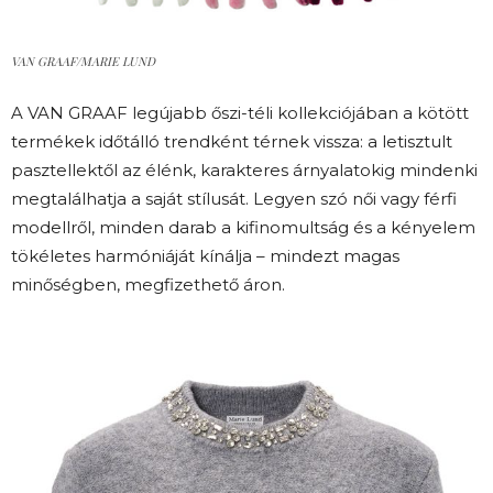
VAN GRAAF/MARIE LUND
A VAN GRAAF legújabb őszi-téli kollekciójában a kötött
termékek időtálló trendként térnek vissza: a letisztult
pasztellektől az élénk, karakteres árnyalatokig mindenki
megtalálhatja a saját stílusát. Legyen szó női vagy férfi
modellről, minden darab a kifinomultság és a kényelem
tökéletes harmóniáját kínálja – mindezt magas
minőségben, megfizethető áron.