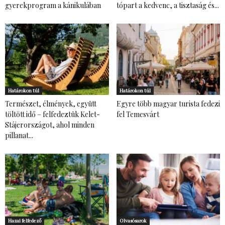
gyerekprogram a kánikulában
tópart a kedvenc, a tisztaság és...
Határokon túl
Határokon túl
Természet, élmények, együtt
Egyre több magyar turista fedezi
töltött idő – felfedeztük Kelet-
fel Temesvárt
Stájerországot, ahol minden
pillanat...
Hazai felfedező
Olvasósarok