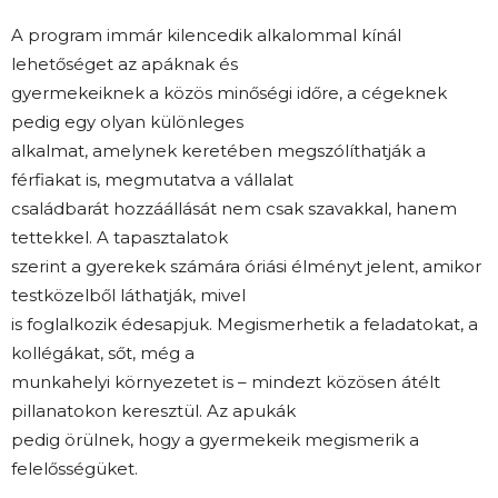
A program immár kilencedik alkalommal kínál
lehetőséget az apáknak és
gyermekeiknek a közös minőségi időre, a cégeknek
pedig egy olyan különleges
alkalmat, amelynek keretében megszólíthatják a
férfiakat is, megmutatva a vállalat
családbarát hozzáállását nem csak szavakkal, hanem
tettekkel. A tapasztalatok
szerint a gyerekek számára óriási élményt jelent, amikor
testközelből láthatják, mivel
is foglalkozik édesapjuk. Megismerhetik a feladatokat, a
kollégákat, sőt, még a
munkahelyi környezetet is – mindezt közösen átélt
pillanatokon keresztül. Az apukák
pedig örülnek, hogy a gyermekeik megismerik a
felelősségüket.