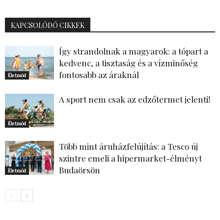
KAPCSOLÓDÓ CIKKEK
Így strandolnak a magyarok: a tópart a
kedvenc, a tisztaság és a vízminőség
fontosabb az áraknál
Életmód
A sport nem csak az edzőtermet jelenti!
Életmód
Több mint áruházfelújítás: a Tesco új
szintre emeli a hipermarket-élményt
Budaörsön
Életmód