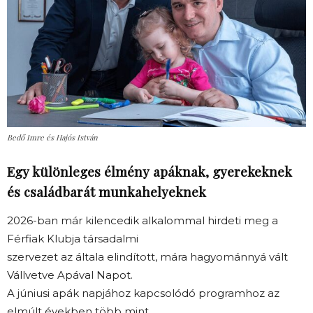
Bedő Imre és Hajós István
Egy különleges élmény apáknak, gyerekeknek
és családbarát munkahelyeknek
2026-ban már kilencedik alkalommal hirdeti meg a
Férfiak Klubja társadalmi
szervezet az általa elindított, mára hagyománnyá vált
Vállvetve Apával Napot.
A júniusi apák napjához kapcsolódó programhoz az
elmúlt években több mint