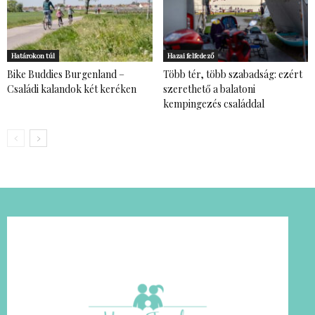
Határokon túl
Hazai felfedező
Bike Buddies Burgenland –
Több tér, több szabadság: ezért
Családi kalandok két keréken
szerethető a balatoni
kempingezés családdal