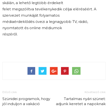
skálán, a lehető legtöbb érdekelt
felet megszólítva tevékenykedik céljai eléréséért. A
szervezet munkáját folyamatos
médiaérdeklődés övezi a legnagyobb TV, rádió,
nyomtatott és online médiumok
részéről.
Előző cikk
Következő cikk
Szünidei programok, hogy
Tartalmas nyári szünet:
jól induljon a vakáció
adjunk keretet a napoknak