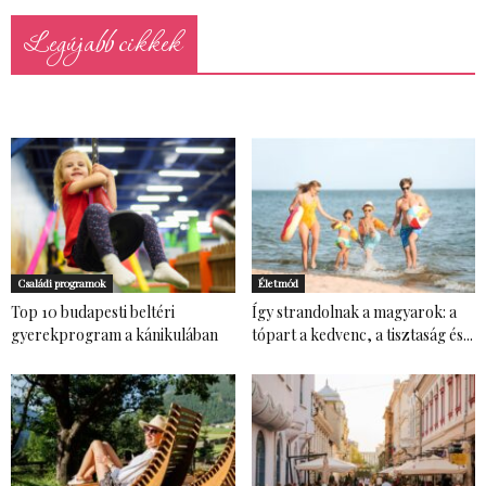
Legújabb cikkek
Családi programok
Életmód
Top 10 budapesti beltéri
Így strandolnak a magyarok: a
gyerekprogram a kánikulában
tópart a kedvenc, a tisztaság és...