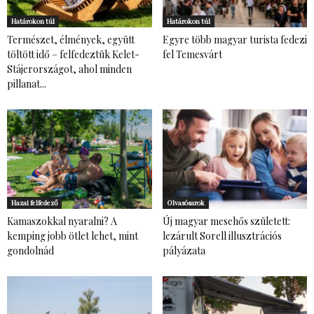
Határokon túl
Határokon túl
Természet, élmények, együtt
Egyre több magyar turista fedezi
töltött idő – felfedeztük Kelet-
fel Temesvárt
Stájerországot, ahol minden
pillanat...
Hazai felfedező
Olvasósarok
Kamaszokkal nyaralni? A
Új magyar mesehős született:
kemping jobb ötlet lehet, mint
lezárult Sorell illusztrációs
gondolnád
pályázata