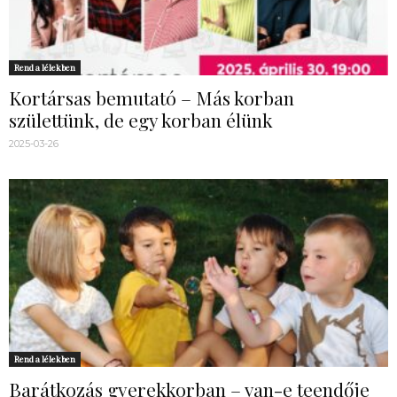
Rend a lélekben
Kortársas bemutató – Más korban
születtünk, de egy korban élünk
2025-03-26
Rend a lélekben
Barátkozás gyerekkorban – van-e teendője