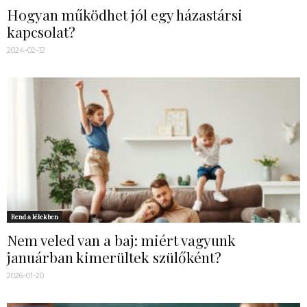
Hogyan működhet jól egy házastársi
kapcsolat?
2024-02-12
Rend a lélekben
Nem veled van a baj: miért vagyunk
januárban kimerültek szülőként?
2026-01-20