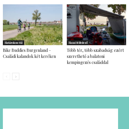
Határokon túl
Hazai felfedező
Bike Buddies Burgenland –
Több tér, több szabadság: ezért
Családi kalandok két keréken
szerethető a balatoni
kempingezés családdal