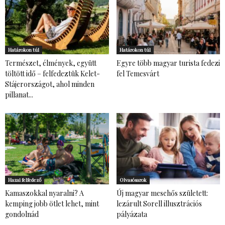
Határokon túl
Határokon túl
Természet, élmények, együtt
Egyre több magyar turista fedezi
töltött idő – felfedeztük Kelet-
fel Temesvárt
Stájerországot, ahol minden
pillanat...
Hazai felfedező
Olvasósarok
Kamaszokkal nyaralni? A
Új magyar mesehős született:
kemping jobb ötlet lehet, mint
lezárult Sorell illusztrációs
gondolnád
pályázata