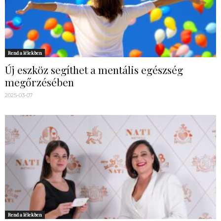
Rend a lélekben
Új eszköz segíthet a mentális egészség
megőrzésében
2025-03-07
Rend a lélekben