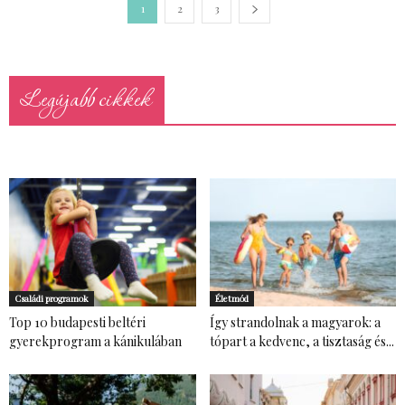
1
2
3
Legújabb cikkek
Családi programok
Életmód
Top 10 budapesti beltéri
Így strandolnak a magyarok: a
gyerekprogram a kánikulában
tópart a kedvenc, a tisztaság és...