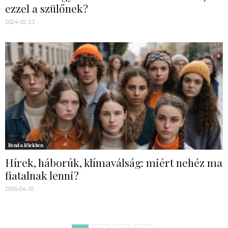
ezzel a szülőnek?
2024-02-23
Rend a lélekben
Hírek, háborúk, klímaválság: miért nehéz ma
fiatalnak lenni?
2026-04-10