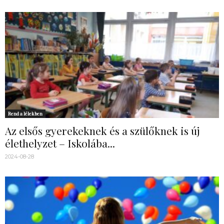
Rend a lélekben
Az elsős gyerekeknek és a szülőknek is új
élethelyzet – Iskolába...
2024-08-28