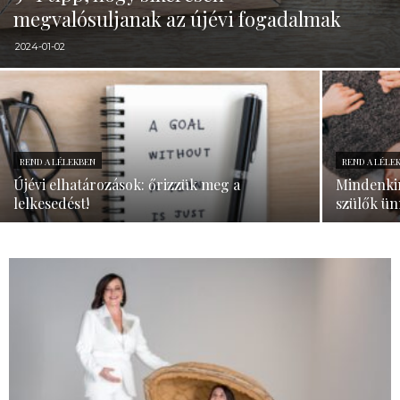
megvalósuljanak az újévi fogadalmak
2024-01-02
REND A LÉLEKBEN
REND A LÉLE
Újévi elhatározások: őrizzük meg a
Mindenkin
lelkesedést!
szülők ün