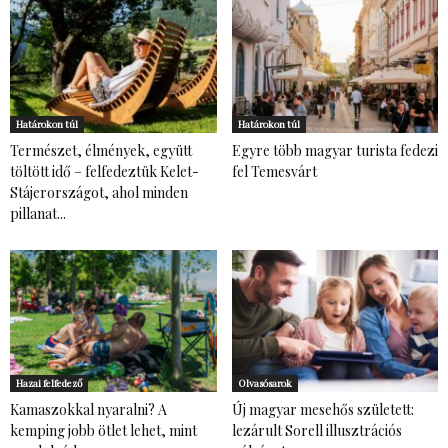
Határokon túl
Határokon túl
Természet, élmények, együtt
Egyre több magyar turista fedezi
töltött idő – felfedeztük Kelet-
fel Temesvárt
Stájerországot, ahol minden
pillanat...
Hazai felfedező
Olvasósarok
Kamaszokkal nyaralni? A
Új magyar mesehős született:
kemping jobb ötlet lehet, mint
lezárult Sorell illusztrációs