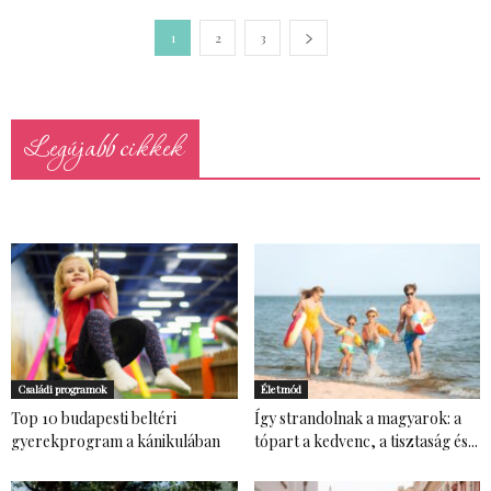
1
2
3
Legújabb cikkek
Családi programok
Életmód
Top 10 budapesti beltéri
Így strandolnak a magyarok: a
gyerekprogram a kánikulában
tópart a kedvenc, a tisztaság és...