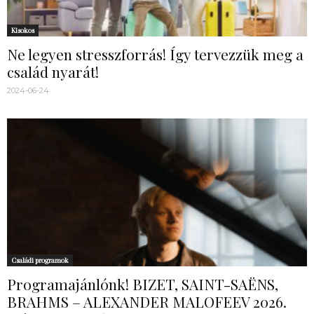
Kisokos
Ne legyen stresszforrás! Így tervezzük meg a
család nyarát!
2024-06-24
Családi programok
Programajánlónk! BIZET, SAINT-SAËNS,
BRAHMS – ALEXANDER MALOFEEV 2026.