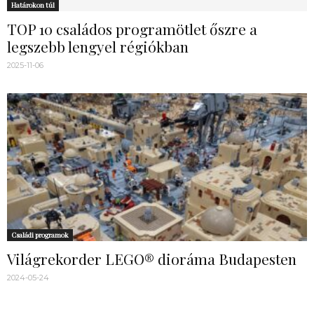
Határokon túl
TOP 10 családos programötlet őszre a
legszebb lengyel régiókban
2025-11-06
Családi programok
Világrekorder LEGO® dioráma Budapesten
2024-05-24