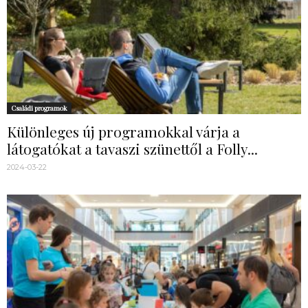
Családi programok
Különleges új programokkal várja a
látogatókat a tavaszi szünettől a Folly...
2024-03-22