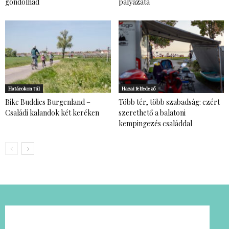
gondolnád
pályázata
Határokon túl
Hazai felfedező
Bike Buddies Burgenland –
Több tér, több szabadság: ezért
Családi kalandok két keréken
szerethető a balatoni
kempingezés családdal