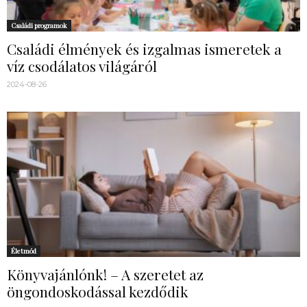
Családi programok
Családi élmények és izgalmas ismeretek a
víz csodálatos világáról
2024-08-26
Életmód
Könyvajánlónk! – A szeretet az
öngondoskodással kezdődik