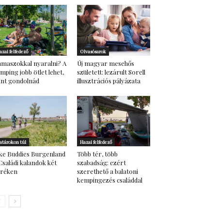
azai felfedező
Olvasósarok
maszokkal nyaralni? A
Új magyar mesehős
mping jobb ötlet lehet,
született: lezárult Sorell
nt gondolnád
illusztrációs pályázata
atárokon túl
Hazai felfedező
ke Buddies Burgenland
Több tér, több
Családi kalandok két
szabadság: ezért
eréken
szerethető a balatoni
kempingezés családdal