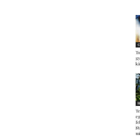
–
C
To
minden
g
ká
ami
H
Te
eg
fe
St
mi
család