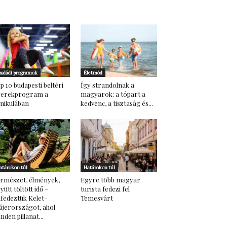
saládi programok
Életmód
p 10 budapesti beltéri
Így strandolnak a
yerekprogram a
magyarok: a tópart a
nikulában
kedvenc, a tisztaság és...
atárokon túl
Határokon túl
rmészet, élmények,
Egyre több magyar
yütt töltött idő –
turista fedezi fel
lfedeztük Kelet-
Temesvárt
ájerországot, ahol
nden pillanat...