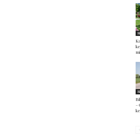
H
Ka
ke
mi
H
Bi
– 
k