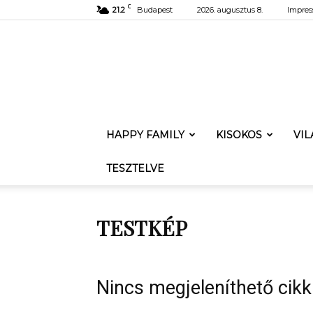
C
21.2
Budapest
2026. augusztus 8.
Impre
HAPPY FAMILY
KISOKOS
VI
TESZTELVE
TESTKÉP
Nincs megjeleníthető cikk