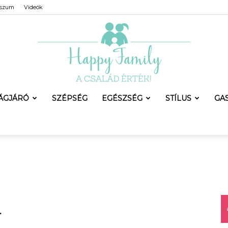
sszum
Videók
LÁGJÁRÓ
SZÉPSÉG
EGÉSZSÉG
STÍLUS
GA
Happy
Family
.