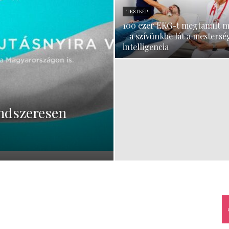
TESTKÉP
–
100 ezer EKG-t megtanult 
– a szívünkbe lát a mestersé
intelligencia
minden
ndszeresen
ami
család