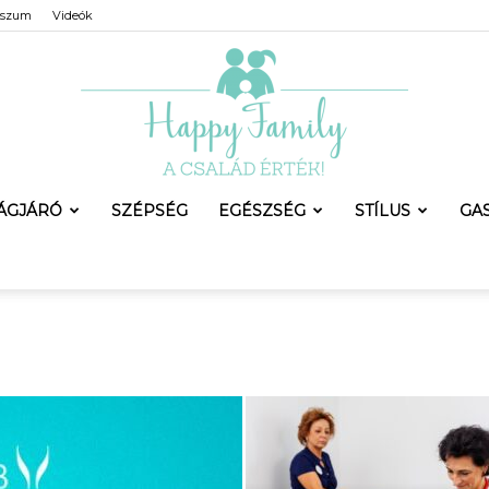
sszum
Videók
LÁGJÁRÓ
SZÉPSÉG
EGÉSZSÉG
STÍLUS
GA
Happy
Family