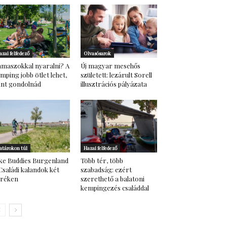
azai felfedező
Olvasósarok
maszokkal nyaralni? A
Új magyar mesehős
mping jobb ötlet lehet,
született: lezárult Sorell
nt gondolnád
illusztrációs pályázata
atárokon túl
Hazai felfedező
ke Buddies Burgenland
Több tér, több
Családi kalandok két
szabadság: ezért
eréken
szerethető a balatoni
kempingezés családdal