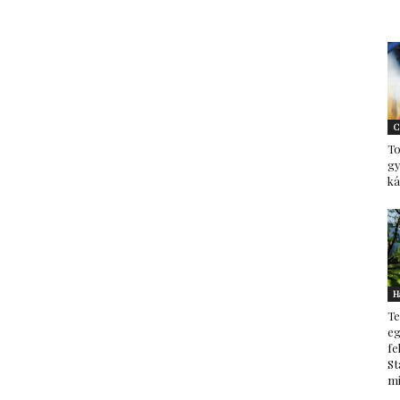
C
To
g
ká
H
Te
eg
fe
St
mi