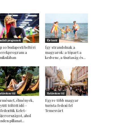
saládi programok
Életmód
p 10 budapesti beltéri
Így strandolnak a
yerekprogram a
magyarok: a tópart a
nikulában
kedvenc, a tisztaság és...
atárokon túl
Határokon túl
rmészet, élmények,
Egyre több magyar
yütt töltött idő –
turista fedezi fel
lfedeztük Kelet-
Temesvárt
ájerországot, ahol
nden pillanat...