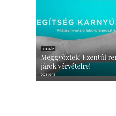
TESTKÉP
Meggyőztek! Ezentúl re
járok vérvételre!
2023-02-13