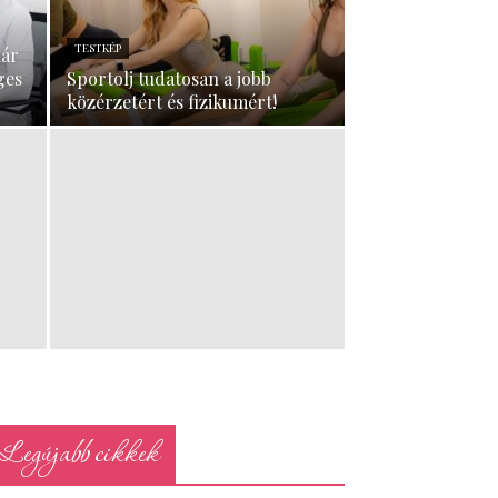
TESTKÉP
már
ges
Sportolj tudatosan a jobb
közérzetért és fizikumért!
Legújabb cikkek