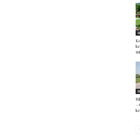
H
Ka
ke
mi
H
Bi
– 
k