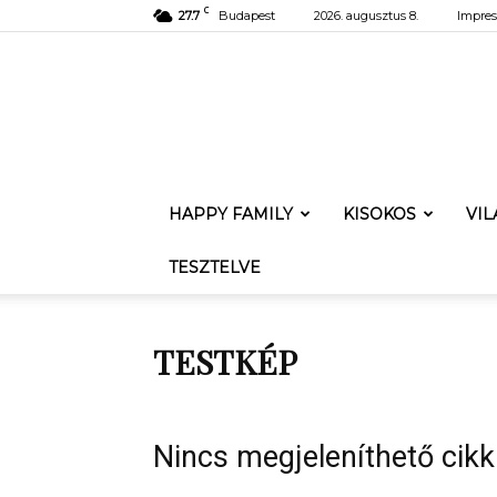
C
27.7
Budapest
2026. augusztus 8.
Impre
HAPPY FAMILY
KISOKOS
VI
TESZTELVE
TESTKÉP
Nincs megjeleníthető cikk