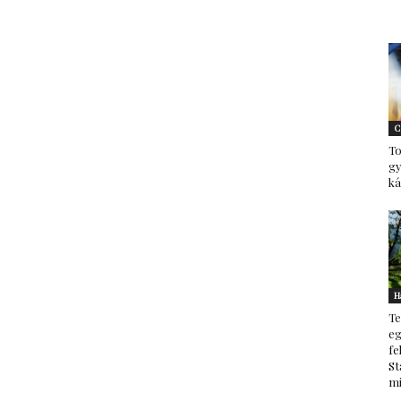
–
C
To
minden
g
ká
ami
H
Te
eg
fe
St
mi
család