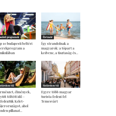
saládi programok
Életmód
p 10 budapesti beltéri
Így strandolnak a
yerekprogram a
magyarok: a tópart a
nikulában
kedvenc, a tisztaság és...
atárokon túl
Határokon túl
rmészet, élmények,
Egyre több magyar
yütt töltött idő –
turista fedezi fel
lfedeztük Kelet-
Temesvárt
ájerországot, ahol
nden pillanat...