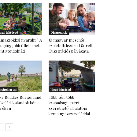
azai felfedező
Olvasósarok
maszokkal nyaralni? A
Új magyar mesehős
mping jobb ötlet lehet,
született: lezárult Sorell
nt gondolnád
illusztrációs pályázata
atárokon túl
Hazai felfedező
ke Buddies Burgenland
Több tér, több
Családi kalandok két
szabadság: ezért
eréken
szerethető a balatoni
kempingezés családdal