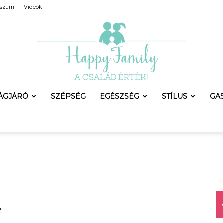
sszum
Videók
LÁGJÁRÓ
SZÉPSÉG
EGÉSZSÉG
STÍLUS
GA
Happy
Family
.