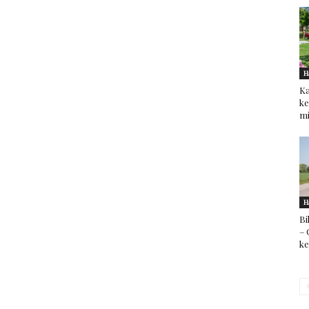
H
Ka
ke
mi
H
Bi
– 
k