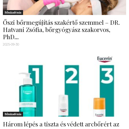
Bőrakadémia
Őszi bőrmegújítás szakértő szemmel – DR.
Hatvani Zsófia, bőrgyógyász szakorvos,
PhD...
2025-09-30
Bőrakadémia
Három lépés a tiszta és védett arcbőrért az