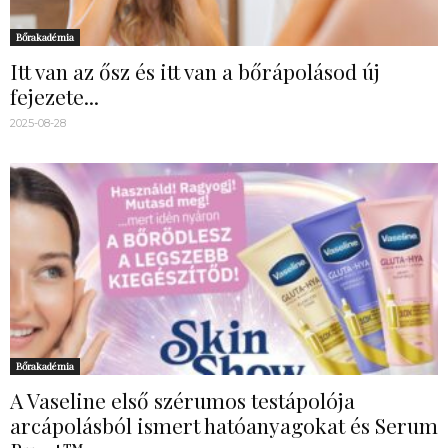
Bőrakadémia
Itt van az ősz és itt van a bőrápolásod új
fejezete...
2025-08-28
Bőrakadémia
A Vaseline első szérumos testápolója
arcápolásból ismert hatóanyagokat és Serum