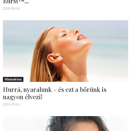
Burst™...
2025-08-06
Bőrakadémia
Hurrá, nyaralunk – és ezt a bőrünk is
nagyon élvezi!
2025-07-24