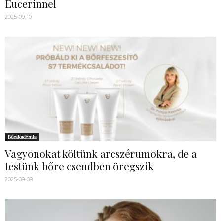
Eucerinnel
2025-09-10
Bőrakadémia
Vagyonokat költünk arcszérumokra, de a
testünk bőre csendben öregszik
2025-09-09