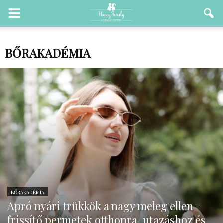
BŐRAKADÉMIA
BŐRAKADÉMIA
Apró nyári trükkök a nagy meleg ellen –
frissítő permetek otthonra, utazáshoz és