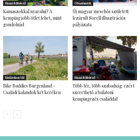
Hazai felfedező
Olvasósarok
Kamaszokkal nyaralni? A
Új magyar mesehős született:
kemping jobb ötlet lehet, mint
lezárult Sorell illusztrációs
gondolnád
pályázata
Határokon túl
Hazai felfedező
Bike Buddies Burgenland –
Több tér, több szabadság: ezért
Családi kalandok két keréken
szerethető a balatoni
kempingezés családdal