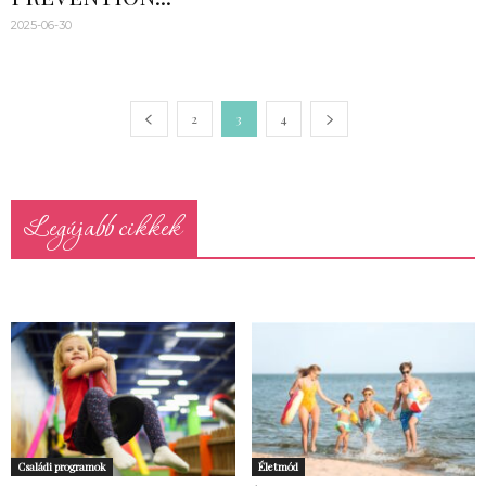
2025-06-30
2
3
4
Legújabb cikkek
Családi programok
Életmód