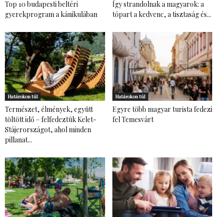
Top 10 budapesti beltéri
Így strandolnak a magyarok: a
gyerekprogram a kánikulában
tópart a kedvenc, a tisztaság és...
Határokon túl
Határokon túl
Természet, élmények, együtt
Egyre több magyar turista fedezi
töltött idő – felfedeztük Kelet-
fel Temesvárt
Stájerországot, ahol minden
pillanat...