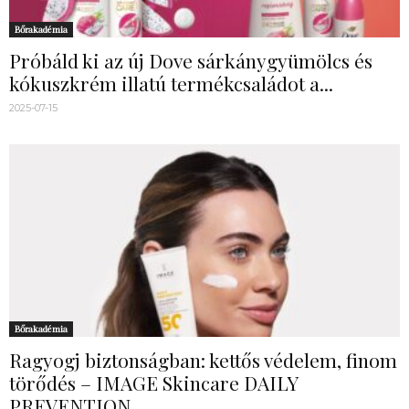
Bőrakadémia
Próbáld ki az új Dove sárkánygyümölcs és
kókuszkrém illatú termékcsaládot a...
2025-07-15
Bőrakadémia
Ragyogj biztonságban: kettős védelem, finom
törődés – IMAGE Skincare DAILY
PREVENTION...