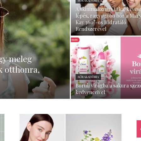
BŐRAKADÉMIA
A skinimalizmus titka: keves
–
lépés, ragyogóbb bőr a Mar
Kay 360°-os Hidratáló
Rendszerével
minden
agy meleg
k otthonra,
BŐRAKADÉMIA
Borulj virágba a sakura sze
kedvenceivel
ami
család