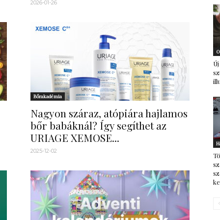
2026-01-26
O
Új
sz
il
Bőrakadémia
Nagyon száraz, atópiára hajlamos
bőr babáknál? Így segíthet az
URIAGE XEMOSE...
H
2025-12-02
Tö
sz
sz
ke