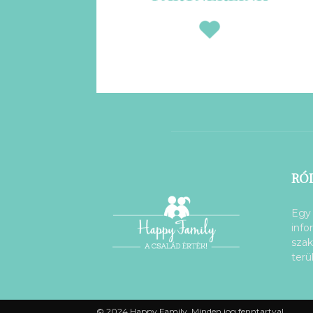
RÓ
Egy 
info
szak
terü
© 2024 Happy Family, Minden jog fenntartva!