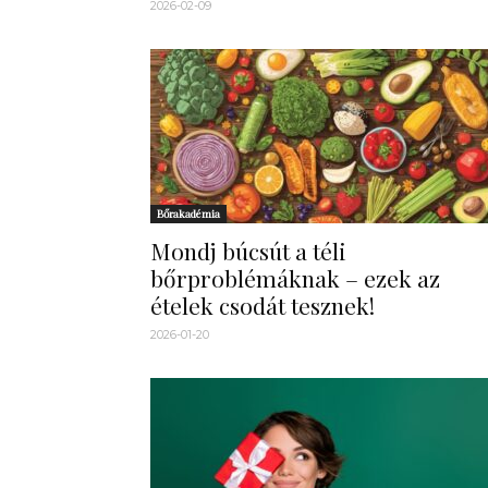
2026-02-09
Bőrakadémia
Mondj búcsút a téli
bőrproblémáknak – ezek az
ételek csodát tesznek!
2026-01-20