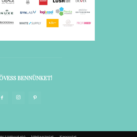
ÖVESS BENNÜNKET!
ési tájékoztató
Médiaajánlat
Kapcsolat