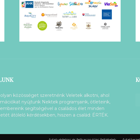
LUNK
K
olyan közösséget szeretnénk Veletek alkotni, ahol
rmációkat nyújtunk Nektek programjaink, ötleteink,
embereink segítségével a családos élet minden
letét átölelő kérdésekben, hiszen a család: ÉRTÉK.
Adatvédelmi és felhasználási feltételek
Adatkezel