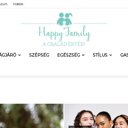
szum
Videók
LÁGJÁRÓ
SZÉPSÉG
EGÉSZSÉG
STÍLUS
GA
Happy
Family