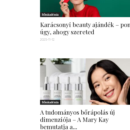
Bőrakadémia
Karácsonyi beauty ajándék – pon
úgy, ahogy szereted
2025-11-12
Bőrakadémia
A tudományos bőrápolás új
dimenziója – A Mary Kay
bemutatja a...