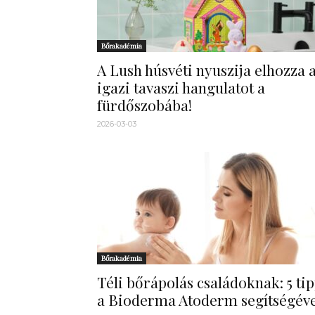
Bőrakadémia
A Lush húsvéti nyuszija elhozza 
igazi tavaszi hangulatot a
fürdőszobába!
2026-03-03
Bőrakadémia
Téli bőrápolás családoknak: 5 ti
a Bioderma Atoderm segítségéve