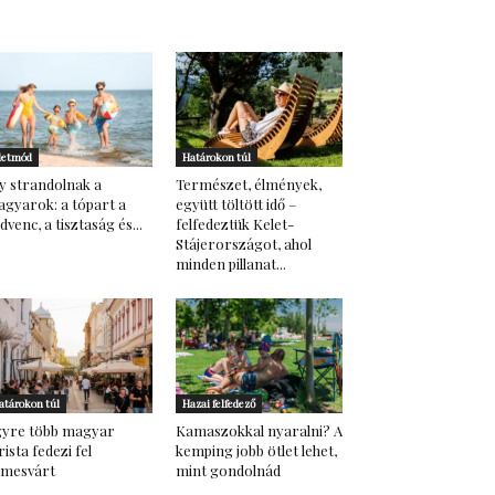
letmód
Határokon túl
y strandolnak a
Természet, élmények,
gyarok: a tópart a
együtt töltött idő –
dvenc, a tisztaság és...
felfedeztük Kelet-
Stájerországot, ahol
minden pillanat...
atárokon túl
Hazai felfedező
yre több magyar
Kamaszokkal nyaralni? A
rista fedezi fel
kemping jobb ötlet lehet,
emesvárt
mint gondolnád