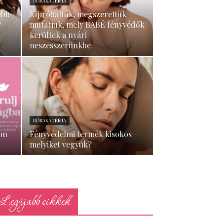
BŐRAKADÉMIA
ebb
Kipróbáltuk, megszerettük –
y
mutatjuk, mely BABÉ fényvédők
kerültek a nyári
neszesszerünkbe
BŐRAKADÉMIA
zon
Fényvédelmi termék kisokos –
melyiket vegyük?
Legújabb cikkek