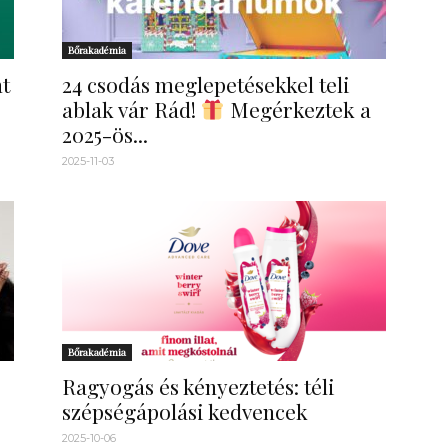
Bőrakadémia
t
24 csodás meglepetésekkel teli
ablak vár Rád!
Megérkeztek a
2025-ös...
2025-11-03
Bőrakadémia
Ragyogás és kényeztetés: téli
szépségápolási kedvencek
2025-10-06