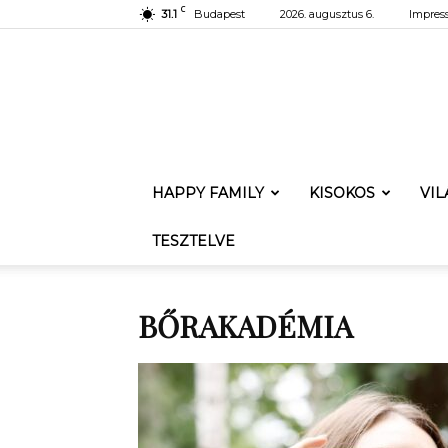
C
31.1
Budapest
2026. augusztus 6.
Impres
HAPPY FAMILY
KISOKOS
VI
TESZTELVE
BŐRAKADÉMIA