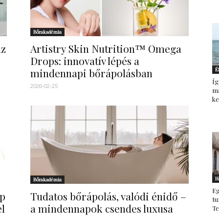
Bőrakadémia
az
Artistry Skin Nutrition™ Omega
Drops: innovatív lépés a
mindennapi bőrápolásban
É
Íg
2026-02-25
ma
ke
H
Bőrakadémia
Eg
pp
Tudatos bőrápolás, valódi énidő –
tu
l
a mindennapok csendes luxusa
T