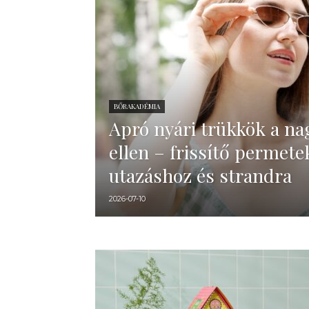
BŐRAKADÉMIA
Apró nyári trükkök a n
ellen – frissítő permete
utazáshoz és strandra
2026-07-10