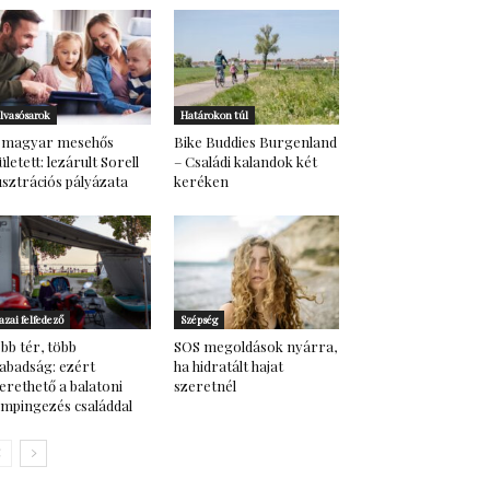
lvasósarok
Határokon túl
 magyar mesehős
Bike Buddies Burgenland
ületett: lezárult Sorell
– Családi kalandok két
lusztrációs pályázata
keréken
azai felfedező
Szépség
bb tér, több
SOS megoldások nyárra,
abadság: ezért
ha hidratált hajat
erethető a balatoni
szeretnél
mpingezés családdal