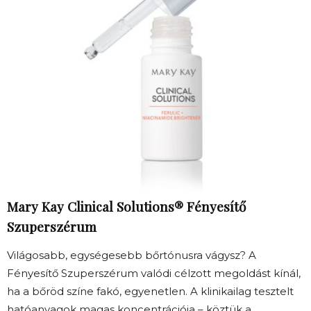
Mary Kay Clinical Solutions® Fényesítő
Szuperszérum
Világosabb, egységesebb bőrtónusra vágysz? A
Fényesítő Szuperszérum valódi célzott megoldást kínál,
ha a bőröd színe fakó, egyenetlen. A klinikailag tesztelt
hatóanyagok magas koncentrációja – köztük a