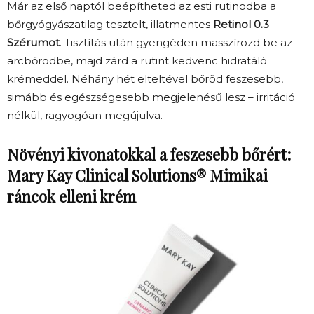
Már az első naptól beépítheted az esti rutinodba a
bőrgyógyászatilag tesztelt, illatmentes
Retinol 0.3
Szérumot
. Tisztítás után gyengéden masszírozd be az
arcbőrödbe, majd zárd a rutint kedvenc hidratáló
krémeddel. Néhány hét elteltével bőröd feszesebb,
simább és egészségesebb megjelenésű lesz – irritáció
nélkül, ragyogóan megújulva.
Növényi kivonatokkal a feszesebb bőrért:
Mary Kay Clinical Solutions® Mimikai
ráncok elleni krém