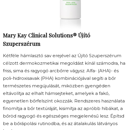
Mary Kay Clinical Solutions® Újító
Szuperszérum
Kétféle hámlasztó sav erejével az Újító Szuperszérum
célzott dermokozmetikai megoldást kínál számodra, ha
friss, sima és ragyogó arcbőrre vágysz. Alfa- (AHA)- és
poli-hidroxisavak (PHA) kombinációjával segíti a bőr
természetes megújulását, miközben gyengéden
eltávolítja az elhalt hámsejteket, amelyek a fakó,
egyenetlen bőrfelszínt okozzák. Rendszeres használata
finomítja a bőr textúráját, kisimítja az apróbb hibákat, a
bőröd ragyogó és egészséges megjelenésű lesz. Építsd
be a bőrápolási rutinodba, és az átalakulás látványos