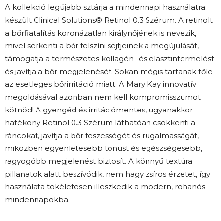
A kollekció legújabb sztárja a mindennapi használatra
készült Clinical Solutions® Retinol 0.3 Szérum. A retinolt
a bőrfiatalítás koronázatlan királynőjének is nevezik,
mivel serkenti a bőr felszíni sejtjeinek a megújulását,
támogatja a természetes kollagén- és elasztintermelést
és javítja a bőr megjelenését. Sokan mégis tartanak tőle
az esetleges bőrirritáció miatt. A Mary Kay innovatív
megoldásával azonban nem kell kompromisszumot
kötnöd! A gyengéd és irritációmentes, ugyanakkor
hatékony Retinol 0.3 Szérum láthatóan csökkenti a
ráncokat, javítja a bőr feszességét és rugalmasságát,
miközben egyenletesebb tónust és egészségesebb,
ragyogóbb megjelenést biztosít. A könnyű textúra
pillanatok alatt beszívódik, nem hagy zsíros érzetet, így
használata tökéletesen illeszkedik a modern, rohanós
mindennapokba.