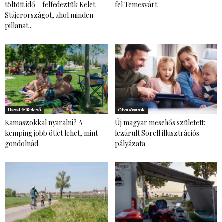
töltött idő – felfedeztük Kelet-
fel Temesvárt
Stájerországot, ahol minden
pillanat...
Hazai felfedező
Olvasósarok
Kamaszokkal nyaralni? A
Új magyar mesehős született:
kemping jobb ötlet lehet, mint
lezárult Sorell illusztrációs
gondolnád
pályázata