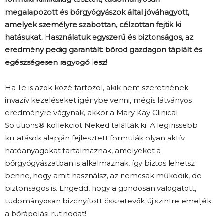
megalapozott és bőrgyógyászok által jóváhagyott,
amelyek személyre szabottan, célzottan fejtik ki
hatásukat. Használatuk egyszerű és biztonságos, az
eredmény pedig garantált: bőröd gazdagon táplált és
egészségesen ragyogó lesz!
Ha Te is azok közé tartozol, akik nem szeretnének
invazív kezeléseket igénybe venni, mégis látványos
eredményre vágynak, akkor a Mary Kay Clinical
Solutions® kollekciót Neked találták ki. A legfrissebb
kutatások alapján fejlesztett formulák olyan aktív
hatóanyagokat tartalmaznak, amelyeket a
bőrgyógyászatban is alkalmaznak, így biztos lehetsz
benne, hogy amit használsz, az nemcsak működik, de
biztonságos is. Engedd, hogy a gondosan válogatott,
tudományosan bizonyított összetevők új szintre emeljék
a bőrápolási rutinodat!