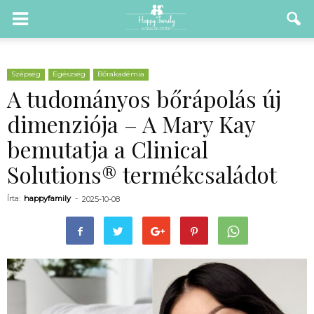
Szépség
Egészség
Bőrakadémia
A tudományos bőrápolás új
dimenziója – A Mary Kay
bemutatja a Clinical
Solutions® termékcsaládot
Írta:
happyfamily
-
2025-10-08