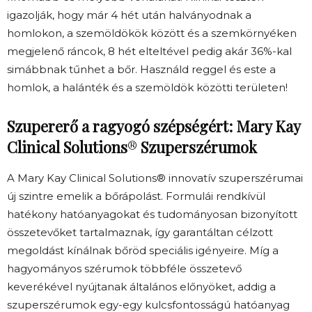
igazolják, hogy már 4 hét után halványodnak a
homlokon, a szemöldökök között és a szemkörnyéken
megjelenő ráncok, 8 hét elteltével pedig akár 36%-kal
simábbnak tűnhet a bőr. Használd reggel és este a
homlok, a halánték és a szemöldök közötti területen!
Szupererő a ragyogó szépségért: Mary Kay
Clinical Solutions
®
Szuperszérumok
A Mary Kay Clinical Solutions® innovatív szuperszérumai
új szintre emelik a bőrápolást. Formulái rendkívül
hatékony hatóanyagokat és tudományosan bizonyított
összetevőket tartalmaznak, így garantáltan célzott
megoldást kínálnak bőröd speciális igényeire. Míg a
hagyományos szérumok többféle összetevő
keverékével nyújtanak általános előnyöket, addig a
szuperszérumok egy-egy kulcsfontosságú hatóanyag