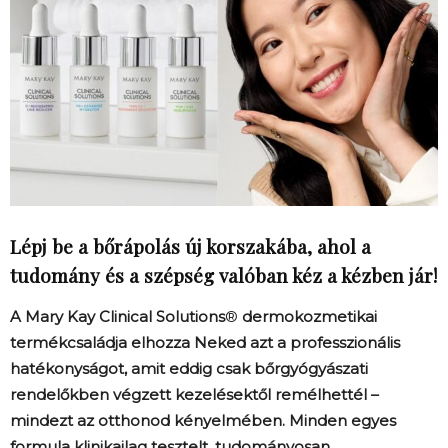
Lépj be a bőrápolás új korszakába, ahol a
tudomány és a szépség valóban kéz a kézben jár!
A Mary Kay Clinical Solutions
®
dermokozmetikai
termékcsaládja elhozza Neked azt a professzionális
hatékonyságot, amit eddig csak bőrgyógyászati
rendelőkben végzett kezelésektől remélhettél –
mindezt az otthonod kényelmében. Minden egyes
formula klinikailag tesztelt, tudományosan