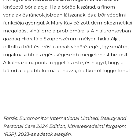
kinézetű bőr alapja. Ha a bőröd kiszárad, a finom
vonalak és ráncok jobban látszanak, és a bőr védelmi
funkciója gyengül. A Mary Kay célzott dermokozmetikai
megoldást kínál erre a problémára is! A hialuronsavban
gazdag Hidratáló Szuperszérum mélyen hidratálja,
feltölti a bőrt és erősíti annak védőrétegét, így simább,
rugalmasabb és egészségesebb megjelenést biztosít.
Alkalmazd naponta reggel és este, és hagyd, hogy a
bőröd a legjobb formáját hozza, életkortól függetlenül!
Forrás: Euromonitor International Limited; Beauty and
Personal Care 2024 Edition, kiskereskedelmi forgalom
(RSP), 2023-as adatok alapján.