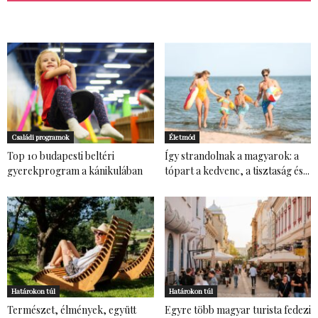
Családi programok
Életmód
Top 10 budapesti beltéri
Így strandolnak a magyarok: a
gyerekprogram a kánikulában
tópart a kedvenc, a tisztaság és...
Határokon túl
Határokon túl
Természet, élmények, együtt
Egyre több magyar turista fedezi