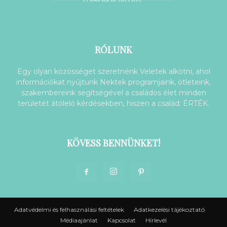
RÓLUNK
Egy olyan közösséget szeretnénk Veletek alkotni, ahol
információkat nyújtunk Nektek programjaink, ötleteink,
szakembereink segítségével a családos élet minden
területét átölelő kérdésekben, hiszen a család: ÉRTÉK.
KÖVESS BENNÜNKET!
Adatvédelmi és felhasználási feltételek
Adatkezelési tájékoztató
Médiaajánlat
Kapcsolat
Hírlevél