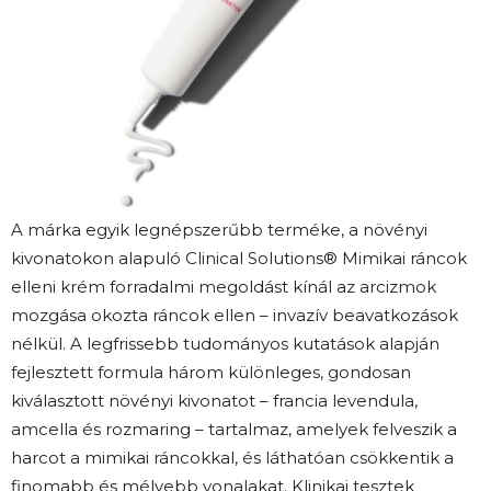
A márka egyik legnépszerűbb terméke, a növényi
kivonatokon alapuló Clinical Solutions® Mimikai ráncok
elleni krém forradalmi megoldást kínál az arcizmok
mozgása okozta ráncok ellen – invazív beavatkozások
nélkül. A legfrissebb tudományos kutatások alapján
fejlesztett formula három különleges, gondosan
kiválasztott növényi kivonatot – francia levendula,
amcella és rozmaring – tartalmaz, amelyek felveszik a
harcot a mimikai ráncokkal, és láthatóan csökkentik a
finomabb és mélyebb vonalakat. Klinikai tesztek