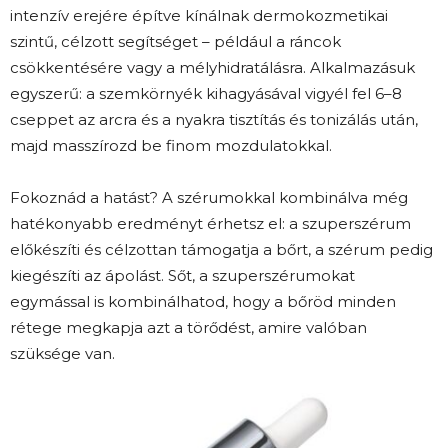
intenzív erejére építve kínálnak dermokozmetikai
szintű, célzott segítséget – például a ráncok
csökkentésére vagy a mélyhidratálásra. Alkalmazásuk
egyszerű: a szemkörnyék kihagyásával vigyél fel 6–8
cseppet az arcra és a nyakra tisztítás és tonizálás után,
majd masszírozd be finom mozdulatokkal.
Fokoznád a hatást? A szérumokkal kombinálva még
hatékonyabb eredményt érhetsz el: a szuperszérum
előkészíti és célzottan támogatja a bőrt, a szérum pedig
kiegészíti az ápolást. Sőt, a szuperszérumokat
egymással is kombinálhatod, hogy a bőröd minden
rétege megkapja azt a törődést, amire valóban
szüksége van.