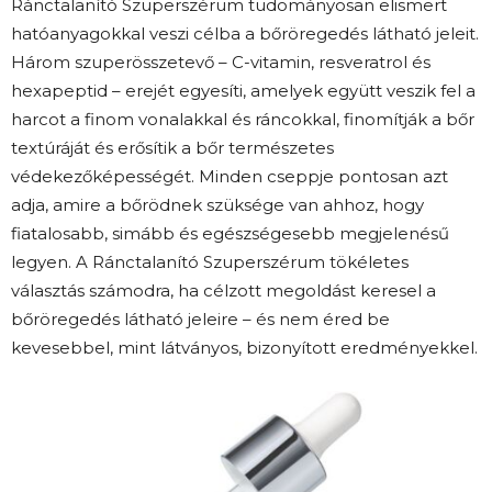
Ránctalanító Szuperszérum tudományosan elismert
hatóanyagokkal veszi célba a bőröregedés látható jeleit.
Három szuperösszetevő – C-vitamin, resveratrol és
hexapeptid – erejét egyesíti, amelyek együtt veszik fel a
harcot a finom vonalakkal és ráncokkal, finomítják a bőr
textúráját és erősítik a bőr természetes
védekezőképességét. Minden cseppje pontosan azt
adja, amire a bőrödnek szüksége van ahhoz, hogy
fiatalosabb, simább és egészségesebb megjelenésű
legyen. A Ránctalanító Szuperszérum tökéletes
választás számodra, ha célzott megoldást keresel a
bőröregedés látható jeleire – és nem éred be
kevesebbel, mint látványos, bizonyított eredményekkel.