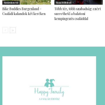
Határokon túl
Hazai felfedező
Bike Buddies Burgenland –
Több tér, több szabadság: ezért
Családi kalandok két keréken
szerethető a balatoni
kempingezés családdal