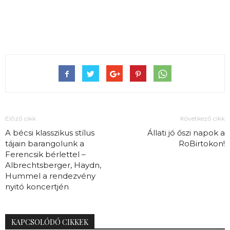
Előző cikk
Következő cikk
A bécsi klasszikus stílus
Állati jó őszi napok a
tájain barangolunk a
RoBirtokon!
Ferencsik bérlettel –
Albrechtsberger, Haydn,
Hummel a rendezvény
nyitó koncertjén
KAPCSOLÓDÓ CIKKEK