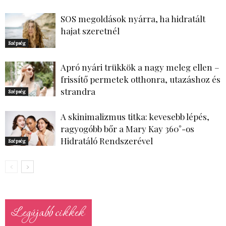
SOS megoldások nyárra, ha hidratált
hajat szeretnél
Szépség
Apró nyári trükkök a nagy meleg ellen –
frissítő permetek otthonra, utazáshoz és
strandra
Szépség
A skinimalizmus titka: kevesebb lépés,
ragyogóbb bőr a Mary Kay 360°-os
Hidratáló Rendszerével
Szépség
Legújabb cikkek