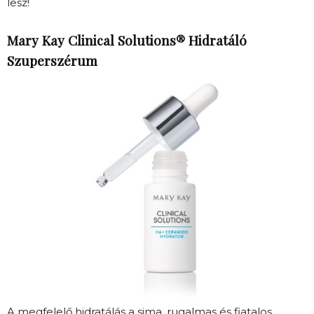
lesz!
Mary Kay Clinical Solutions® Hidratáló
Szuperszérum
A megfelelő hidratálás a sima, rugalmas és fiatalos