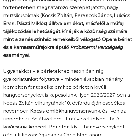
történetében meghatározó szerepet játszó, nagy
muzsikusoknak (Kocsis Zoltán, Ferencsik János, Lukács
Ervin, Pászti Miklós) állítva emléket, másfelől a műfaji
tájékozódás lehetőségét kínálják a közönség számára,
mint a zenés színház remekeiből válogató Opera bérlet
és a kamaraműfajokra épülő
Próbatermi vendégség
eseményei.
Ugyanakkor – a bérletekhez hasonlóan régi
gyakorlatunkat folytatva – minden évadban néhány
kiemelten fontos alkalomhoz bérleten kívüli
hangversenyeket is kapcsolunk. Ilyen 2026/2027-ben a
Kocsis Zoltán elhunytának 10. évfordulóján esedékes
novemberi
Kocsis-emlékhangversenyünk
, és ilyen az
ünnephez illőn átszellemült műveket felvonultató
karácsonyi koncert
. Bérleten kívüli hangversenyként
ajánljuk közönségünknek Carlo Montanaro