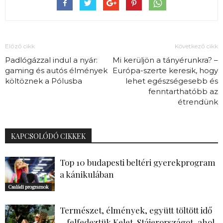
Előző cikk
Következő cikk
Padlógázzal indul a nyár:
Mi kerüljön a tányérunkra? –
gaming és autós élmények
Európa-szerte keresik, hogy
költöznek a Pólusba
lehet egészségesebb és
fenntarthatóbb az
étrendünk
KAPCSOLÓDÓ CIKKEK
Top 10 budapesti beltéri gyerekprogram
a kánikulában
Családi programok
Természet, élmények, együtt töltött idő
– felfedeztük Kelet-Stájerországot, ahol