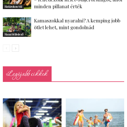
minden pillanat érték
Határokon túl
Kamaszokkal nyaralni? A kemping jobb
ötlet lehet, mint gondolnád
Hazai felfedező
Legújabb cikkek