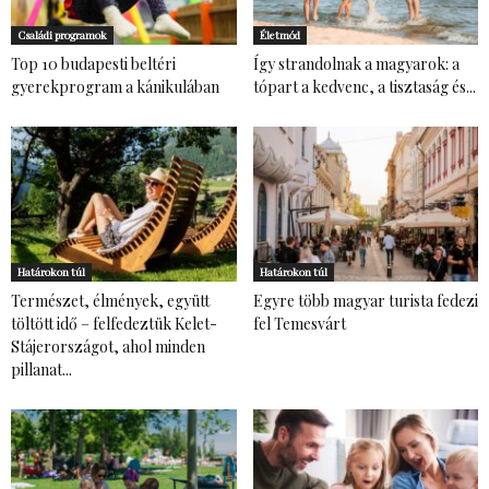
Családi programok
Életmód
Top 10 budapesti beltéri
Így strandolnak a magyarok: a
gyerekprogram a kánikulában
tópart a kedvenc, a tisztaság és...
Határokon túl
Határokon túl
Természet, élmények, együtt
Egyre több magyar turista fedezi
töltött idő – felfedeztük Kelet-
fel Temesvárt
Stájerországot, ahol minden
pillanat...