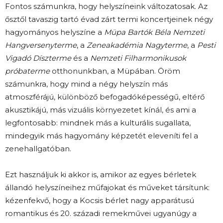
Fontos számunkra, hogy helyszíneink változatosak. Az
ősztől tavaszig tartó évad zárt termi koncertjeinek négy
hagyományos helyszíne a
Müpa Bartók Béla Nemzeti
Hangversenyterme
, a
Zeneakadémia Nagyterme
, a
Pesti
Vigadó Díszterme
és a
Nemzeti Filharmonikusok
próbaterme
otthonunkban, a Müpában. Öröm
számunkra, hogy mind a négy helyszín más
atmoszférájú, különböző befogadóképességű, eltérő
akusztikájú, más vizuális környezetet kínál, és ami a
legfontosabb: mindnek más a kulturális sugallata,
mindegyik más hagyomány képzetét eleveníti fel a
zenehallgatóban.
Ezt használjuk ki akkor is, amikor az egyes bérletek
állandó helyszíneihez műfajokat és műveket társítunk:
kézenfekvő, hogy a Kocsis bérlet nagy apparátusú
romantikus és 20. századi remekművei ugyanúgy a