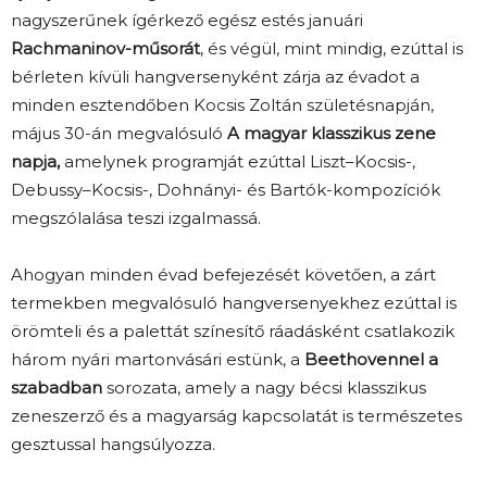
nagyszerűnek ígérkező egész estés januári
Rachmaninov-műsorát
, és végül, mint mindig, ezúttal is
bérleten kívüli hangversenyként zárja az évadot a
minden esztendőben Kocsis Zoltán születésnapján,
május 30-án megvalósuló
A magyar klasszikus zene
napja,
amelynek programját ezúttal Liszt–Kocsis-,
Debussy–Kocsis-, Dohnányi- és Bartók-kompozíciók
megszólalása teszi izgalmassá.
Ahogyan minden évad befejezését követően, a zárt
termekben megvalósuló hangversenyekhez ezúttal is
örömteli és a palettát színesítő ráadásként csatlakozik
három nyári martonvásári estünk, a
Beethovennel a
szabadban
sorozata, amely a nagy bécsi klasszikus
zeneszerző és a magyarság kapcsolatát is természetes
gesztussal hangsúlyozza.