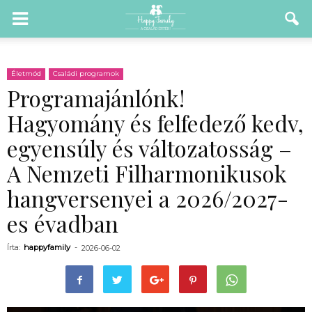
Életmód
Családi programok
Programajánlónk!
Hagyomány és felfedező kedv,
egyensúly és változatosság –
A Nemzeti Filharmonikusok
hangversenyei a 2026/2027-
es évadban
Írta:
happyfamily
-
2026-06-02