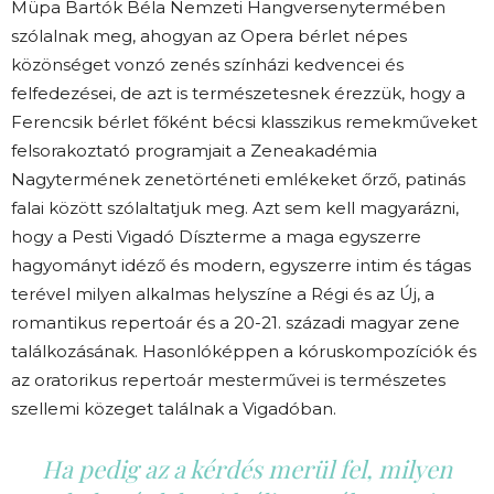
Müpa Bartók Béla Nemzeti Hangversenytermében
szólalnak meg, ahogyan az Opera bérlet népes
közönséget vonzó zenés színházi kedvencei és
felfedezései, de azt is természetesnek érezzük, hogy a
Ferencsik bérlet főként bécsi klasszikus remekműveket
felsorakoztató programjait a Zeneakadémia
Nagytermének zenetörténeti emlékeket őrző, patinás
falai között szólaltatjuk meg. Azt sem kell magyarázni,
hogy a Pesti Vigadó Díszterme a maga egyszerre
hagyományt idéző és modern, egyszerre intim és tágas
terével milyen alkalmas helyszíne a Régi és az Új, a
romantikus repertoár és a 20-21. századi magyar zene
találkozásának. Hasonlóképpen a kóruskompozíciók és
az oratorikus repertoár mesterművei is természetes
szellemi közeget találnak a Vigadóban.
Ha pedig az a kérdés merül fel, milyen