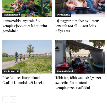
Hazai felfedező
Olvasósarok
Kamaszokkal nyaralni? A
Új magyar mesehős született:
kemping jobb ötlet lehet, mint
lezárult Sorell illusztrációs
gondolnád
pályázata
Határokon túl
Hazai felfedező
Bike Buddies Burgenland –
Több tér, több szabadság: ezért
Családi kalandok két keréken
szerethető a balatoni
kempingezés családdal