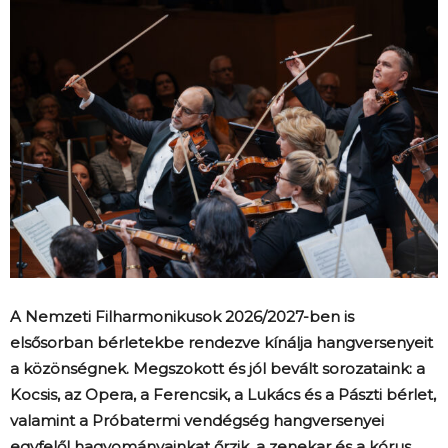
A Nemzeti Filharmonikusok 2026/2027-ben is
elsősorban bérletekbe rendezve kínálja hangversenyeit
a közönségnek. Megszokott és jól bevált sorozataink: a
Kocsis, az Opera, a Ferencsik, a Lukács és a Pászti bérlet,
valamint a Próbatermi vendégség hangversenyei
egyfelől hagyományainkat őrzik, a zenekar és a kórus