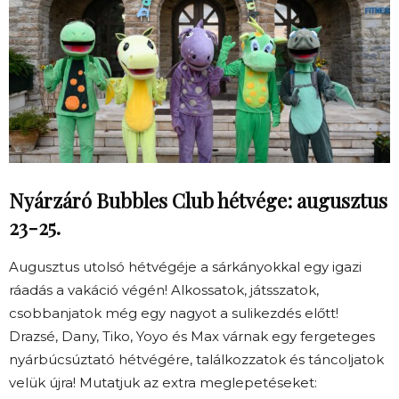
Nyárzáró Bubbles Club hétvége: augusztus
23-25.
Augusztus utolsó hétvégéje a sárkányokkal egy igazi
ráadás a vakáció végén! Alkossatok, játsszatok,
csobbanjatok még egy nagyot a sulikezdés előtt!
Drazsé, Dany, Tiko, Yoyo és Max várnak egy fergeteges
nyárbúcsúztató hétvégére, találkozzatok és táncoljatok
velük újra! Mutatjuk az extra meglepetéseket: