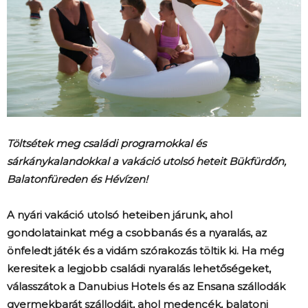
Töltsétek meg családi programokkal és
sárkánykalandokkal a vakáció utolsó heteit Bükfürdőn,
Balatonfüreden és Hévízen!
A nyári vakáció utolsó heteiben járunk, ahol
gondolatainkat még a csobbanás és a nyaralás, az
önfeledt játék és a vidám szórakozás töltik ki. Ha még
keresitek a legjobb családi nyaralás lehetőségeket,
válasszátok a Danubius Hotels és az Ensana szállodák
gyermekbarát szállodáit, ahol medencék, balatoni