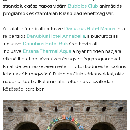
strandok, egész napos vidám
Bubbles Club
animációs
programok és számtalan kirándulási lehetőség vár.
A balatonfüredi all inclusive
Danubius Hotel Marina
és a
félpanziós
Danubius Hotel Annabella
, a bükfürdői all
inclusive
Danubius Hotel Bük
és a hévízi all
inclusive
Ensana Thermal Aqua
a nyár minden napjára
ellenállhatatlan kézműves és ügyességi programokat
kínál, de természetesen sétálni, fotózkodni és táncolni is
lehet az életnagyságú Bubbles Club sárkányokkal, akik
naponta több alkalommal is feltűnnek a szállodák
közösségi tereiben.