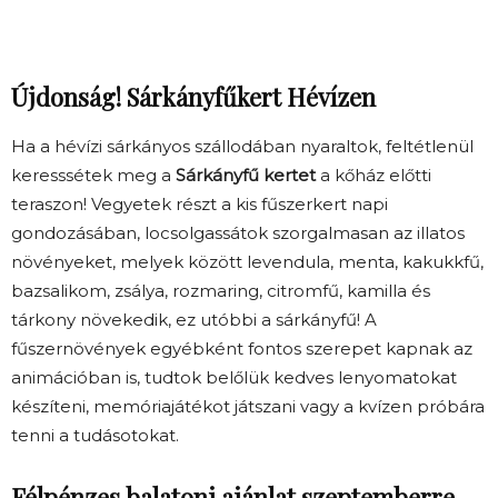
Újdonság! Sárkányfűkert Hévízen
Ha a hévízi sárkányos szállodában nyaraltok, feltétlenül
keresssétek meg a
Sárkányfű kertet
a kőház előtti
teraszon! Vegyetek részt a kis fűszerkert napi
gondozásában, locsolgassátok szorgalmasan az illatos
növényeket, melyek között levendula, menta, kakukkfű,
bazsalikom, zsálya, rozmaring, citromfű, kamilla és
tárkony növekedik, ez utóbbi a sárkányfű! A
fűszernövények egyébként fontos szerepet kapnak az
animációban is, tudtok belőlük kedves lenyomatokat
készíteni, memóriajátékot játszani vagy a kvízen próbára
tenni a tudásotokat.
Félpénzes balatoni ajánlat szeptemberre