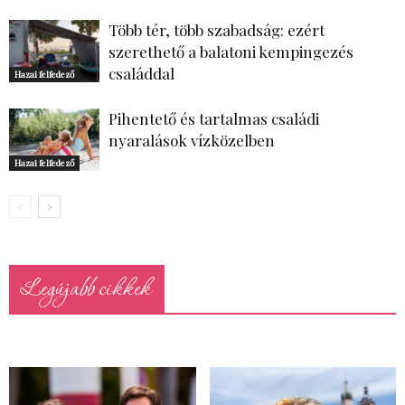
Több tér, több szabadság: ezért
szerethető a balatoni kempingezés
családdal
Hazai felfedező
Pihentető és tartalmas családi
nyaralások vízközelben
Hazai felfedező
Legújabb cikkek