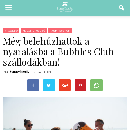
Világjáró
Hazai felfedező
Négy keréken
Még belehúzhattok a
nyaralásba a Bubbles Club
szállodákban!
Írta:
happyfamily
-
2024-08-08