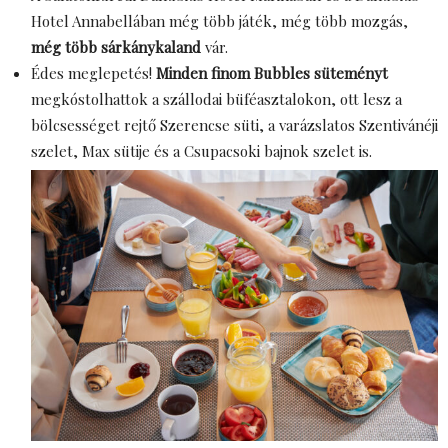
Hotel Annabellában még több játék, még több mozgás,
még több sárkánykaland
vár.
Édes meglepetés!
Minden finom Bubbles süteményt
megkóstolhattok a szállodai büféasztalokon, ott lesz a
bölcsességet rejtő Szerencse süti, a varázslatos Szentivánéji
szelet, Max sütije és a Csupacsoki bajnok szelet is.