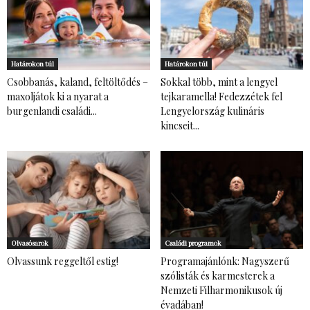
Határokon túl
Határokon túl
Csobbanás, kaland, feltöltődés –
Sokkal több, mint a lengyel
maxoljátok ki a nyarat a
tejkaramella! Fedezzétek fel
burgenlandi családi...
Lengyelország kulináris
kincseit...
Olvasósarok
Családi programok
Olvassunk reggeltől estig!
Programajánlónk: Nagyszerű
szólisták és karmesterek a
Nemzeti Filharmonikusok új
évadában!