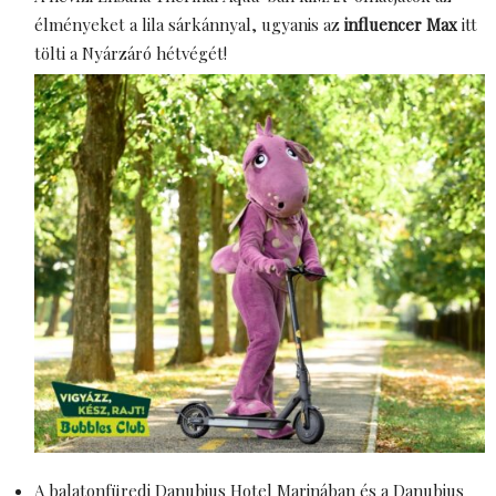
élményeket a lila sárkánnyal, ugyanis az
influencer Max
itt
tölti a Nyárzáró hétvégét!
A balatonfüredi Danubius Hotel Marinában és a Danubius