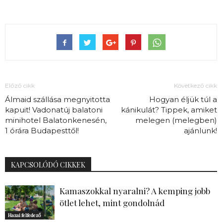
Előző cikk
Következő cikk
Álmaid szállása megnyitotta
Hogyan éljük túl a
kapuit! Vadonatúj balatoni
kánikulát? Tippek, amiket
minihotel Balatonkenesén,
melegen (melegben)
1 órára Budapesttől!
ajánlunk!
KAPCSOLÓDÓ CIKKEK
Kamaszokkal nyaralni? A kemping jobb
ötlet lehet, mint gondolnád
Hazai felfedező