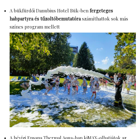
A bükfürdői Danubius Hotel Bük-ben
fergeteges
habpartyra és tűzoltóbemutatóra
számíthattok sok más
színes program mellett
A hévízi Ensana Thermal Aqua-ban kiMAX-olhatjátok az