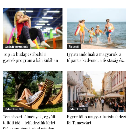
Családi programok
Életmód
Top 10 budapesti beltéri
Így strandolnak a magyarok: a
gyerekprogram a kánikulában
tópart a kedvenc, a tisztaság és...
Határokon túl
Határokon túl
Természet, élmények, együtt
Egyre több magyar turista fedezi
töltött idő – felfedeztük Kelet-
fel Temesvárt
Stájerországot, ahol minden