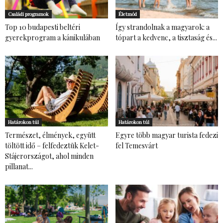
Családi programok
Életmód
Top 10 budapesti beltéri
Így strandolnak a magyarok: a
gyerekprogram a kánikulában
tópart a kedvenc, a tisztaság és...
Határokon túl
Határokon túl
Természet, élmények, együtt
Egyre több magyar turista fedezi
töltött idő – felfedeztük Kelet-
fel Temesvárt
Stájerországot, ahol minden
pillanat...