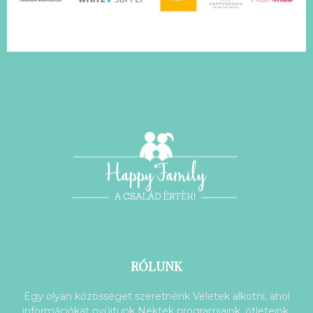
RÓLUNK
Egy olyan közösséget szeretnénk Veletek alkotni, ahol
információkat nyújtunk Nektek programjaink, ötleteink,