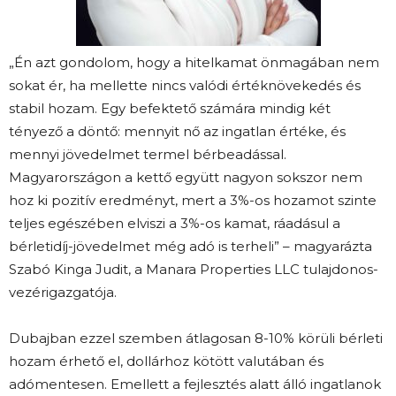
„Én azt gondolom, hogy a hitelkamat önmagában nem
sokat ér, ha mellette nincs valódi értéknövekedés és
stabil hozam. Egy befektető számára mindig két
tényező a döntő: mennyit nő az ingatlan értéke, és
mennyi jövedelmet termel bérbeadással.
Magyarországon a kettő együtt nagyon sokszor nem
hoz ki pozitív eredményt, mert a 3%-os hozamot szinte
teljes egészében elviszi a 3%-os kamat, ráadásul a
bérletidíj-jövedelmet még adó is terheli” – magyarázta
Szabó Kinga Judit, a Manara Properties LLC tulajdonos-
vezérigazgatója.
Dubajban ezzel szemben átlagosan 8-10% körüli bérleti
hozam érhető el, dollárhoz kötött valutában és
adómentesen. Emellett a fejlesztés alatt álló ingatlanok