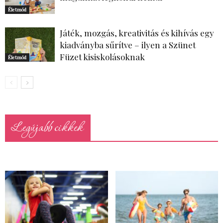
Életmód
Játék, mozgás, kreativitás és kihívás egy
kiadványba sűrítve – ilyen a Szünet
Füzet kisiskolásoknak
Életmód
Legújabb cikkek