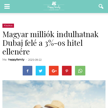
Kisokos
Magyar milliók indulhatnak
Dubaj felé a 3%-os hitel
ellenére
Írta:
happyfamily
-
2025-09-22