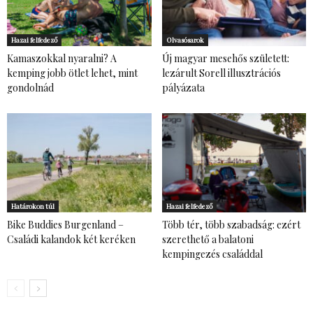
Hazai felfedező
Olvasósarok
Kamaszokkal nyaralni? A
Új magyar mesehős született:
kemping jobb ötlet lehet, mint
lezárult Sorell illusztrációs
gondolnád
pályázata
Határokon túl
Hazai felfedező
Bike Buddies Burgenland –
Több tér, több szabadság: ezért
Családi kalandok két keréken
szerethető a balatoni
kempingezés családdal