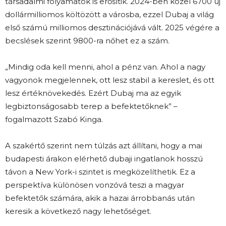
társadalmi folyamatok is erősítik. 2024-ben közel 6700 új
dollármilliomos költözött a városba, ezzel Dubaj a világ
első számú milliomos desztinációjává vált. 2025 végére a
becslések szerint 9800-ra nőhet ez a szám.
„Mindig oda kell menni, ahol a pénz van. Ahol a nagy
vagyonok megjelennek, ott lesz stabil a kereslet, és ott
lesz értéknövekedés. Ezért Dubaj ma az egyik
legbiztonságosabb terep a befektetőknek” –
fogalmazott Szabó Kinga.
A szakértő szerint nem túlzás azt állítani, hogy a mai
budapesti árakon elérhető dubaji ingatlanok hosszú
távon a New York-i szintet is megközelíthetik. Ez a
perspektíva különösen vonzóvá teszi a magyar
befektetők számára, akik a hazai árrobbanás után
keresik a következő nagy lehetőséget.