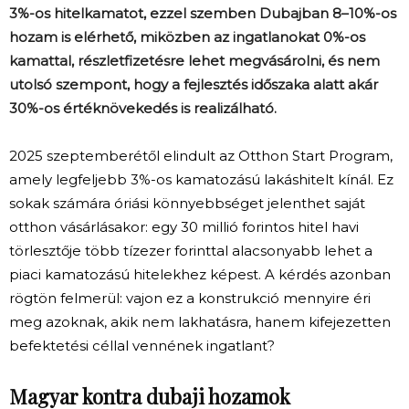
3%-os hitelkamatot, ezzel szemben Dubajban 8–10%-os
hozam is elérhető, miközben az ingatlanokat 0%-os
kamattal, részletfizetésre lehet megvásárolni, és nem
utolsó szempont, hogy a fejlesztés időszaka alatt akár
30%-os értéknövekedés is realizálható.
2025 szeptemberétől elindul
t
az Otthon Start Program,
amely legfeljebb 3%-os kamatozású lakáshitelt kínál. Ez
sokak számára óriási könnyebbséget jelenthet saját
otthon vásárlásakor: egy 30 millió forintos hitel havi
törlesztője több tízezer forinttal alacsonyabb lehet a
piaci kamatozású hitelekhez képest. A kérdés azonban
rögtön felmerül: vajon ez a konstrukció mennyire éri
meg azoknak, akik nem lakhatásra, hanem kifejezetten
befektetési céllal vennének ingatlant?
Magyar kontra dubaji hozamok