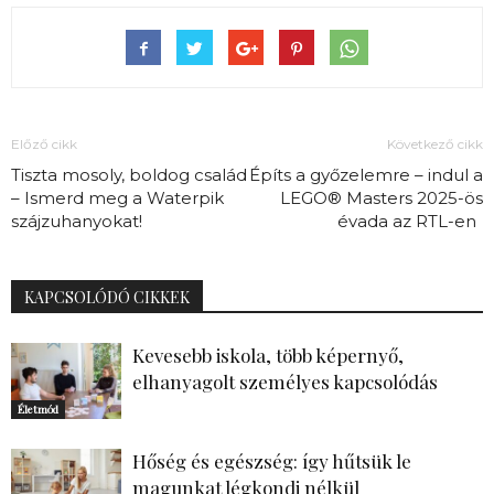
Előző cikk
Következő cikk
Tiszta mosoly, boldog család
Építs a győzelemre – indul a
– Ismerd meg a Waterpik
LEGO® Masters 2025-ös
szájzuhanyokat!
évada az RTL-en
KAPCSOLÓDÓ CIKKEK
Kevesebb iskola, több képernyő,
elhanyagolt személyes kapcsolódás
Életmód
Hőség és egészség: így hűtsük le
magunkat légkondi nélkül