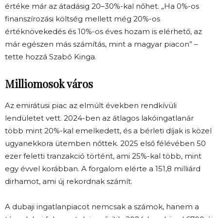
értéke már az átadásig 20–30%-kal nőhet. „Ha 0%-os
finanszírozási költség mellett még 20%-os
értéknövekedés és 10%-os éves hozam is elérhető, az
már egészen más számítás, mint a magyar piacon” –
tette hozzá Szabó Kinga.
Milliomosok város
Az emirátusi piac az elmúlt években rendkívüli
lendületet vett. 2024-ben az átlagos lakóingatlanár
több mint 20%-kal emelkedett, és a bérleti díjak is közel
ugyanekkora ütemben nőttek. 2025 első félévében 50
ezer feletti tranzakció történt, ami 25%-kal több, mint
egy évvel korábban. A forgalom elérte a 151,8 milliárd
dirhamot, ami új rekordnak számít.
A dubaji ingatlanpiacot nemcsak a számok, hanem a