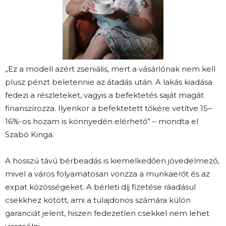
„Ez a modell azért zseniális, mert a vásárlónak nem kell
plusz pénzt beletennie az átadás után. A lakás kiadása
fedezi a részleteket, vagyis a befektetés saját magát
finanszírozza. Ilyenkor a befektetett tőkére vetítve 15–
16%-os hozam is könnyedén elérhető” – mondta el
Szabó Kinga.
A hosszú távú bérbeadás is kiemelkedően jövedelmező,
mivel a város folyamatosan vonzza a munkaerőt és az
expat közösségeket. A bérleti díj fizetése ráadásul
csekkhez kötött, ami a tulajdonos számára külön
garanciát jelent, hiszen fedezetlen csekkel nem lehet