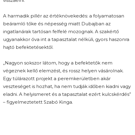
visszaélni.
A harmadik pillér az értéknövekedés: a folyamatosan
beáramló tőke és népesség miatt Dubajban az
ingatlanárak tartósan felfelé mozognak. A szakértő
ugyanakkor óva int a tapasztalat nélküli, gyors haszonra
hajtó befektetésektől.
„Nagyon sokszor látom, hogy a befektetők nem
végeznek kellő elemzést, és rossz helyen vásárolnak.
Egy túlárazott projekt a peremkerületben akár
veszteséget is hozhat, ha nem tudják időben kiadni vagy
eladni. A helyismeret és a tapasztalat ezért kulcskérdés”
– figyelmeztetett Szabó Kinga.