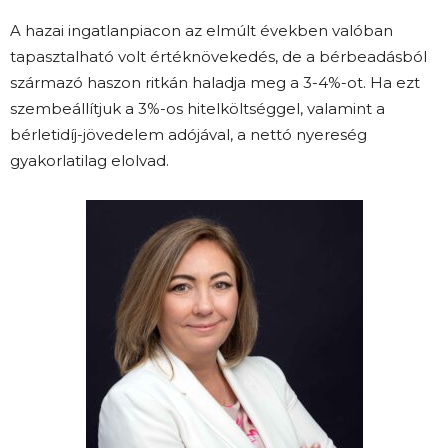
A hazai ingatlanpiacon az elmúlt években valóban
tapasztalható volt értéknövekedés, de a bérbeadásból
származó haszon ritkán haladja meg a 3-4%-ot. Ha ezt
szembeállítjuk a 3%-os hitelköltséggel, valamint a
bérletidíj-jövedelem adójával, a nettó nyereség
gyakorlatilag elolvad.