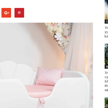
–
C
To
g
ká
minden
H
Te
ami
eg
fe
St
mi
család