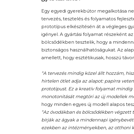
Egy egyedi gyerekbútor megalkotása nem
tervezés, tesztelés és folyamatos fejleszt
prototípus elkészítésén át a végleges gy
igényel. A gyártási folyamat részeként 
bölcsődékben tesztelik, hogy a mindennap
biztonságos használhatóságukat. Az alapos
amellett, hogy esztétikusak, hosszú táv
“A tervezés mindig közel állt hozzám, hi
hirtelen ötlet adja az alapot: papírra vete
prototípust. Ez a kreatív folyamat mindi
monotonitását megtöri az új modellek m
hogy minden egyes új modell alapos tesz
“Az óvodákban és bölcsődékben végzett t
bírják az ágyak a mindennapi igénybevétel
ezekben az intézményekben, az otthoni kö