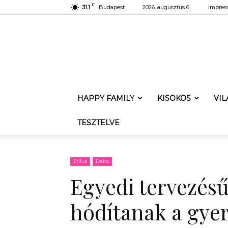
C
31.1
Budapest
2026. augusztus 6.
Impres
HAPPY FAMILY
KISOKOS
VI
TESZTELVE
Stílus
Deko
Egyedi tervezés
hódítanak a gye