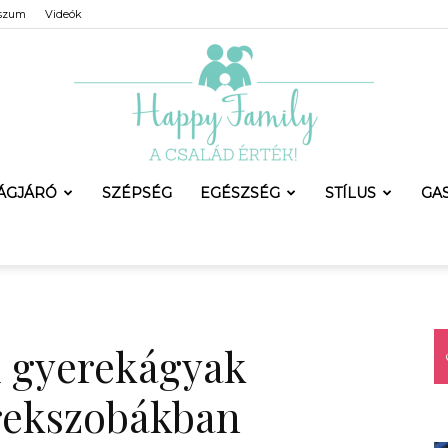
szum
Videók
LÁGJÁRÓ
SZÉPSÉG
EGÉSZSÉG
STÍLUS
GA
Happy
ű gyerekágyak
Family
rekszobákban