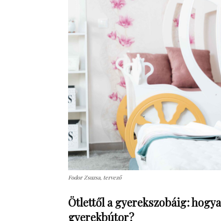
Fodor Zsuzsa, tervező
Ötlettől a gyerekszobáig: hogy
gyerekbútor?