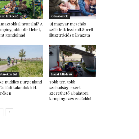
azai felfedező
Olvasósarok
maszokkal nyaralni? A
Új magyar mesehős
mping jobb ötlet lehet,
született: lezárult Sorell
nt gondolnád
illusztrációs pályázata
atárokon túl
Hazai felfedező
ke Buddies Burgenland
Több tér, több
Családi kalandok két
szabadság: ezért
eréken
szerethető a balatoni
kempingezés családdal