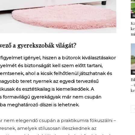
H
Ka
ke
mi
vező a gyerekszobák világát?
gyelmet igényel, hiszen a bútorok kiválasztásakor
lmét és biztonságát kell szem előtt tartani,
H
emtsenek, ahol a kicsik felhőtlenül játszhatnak és
Bi
nagyobb teret nyernek az egyedi tervezésű
– 
kusak és esztétikailag is kiemelkedőek. A
k
es formavilágú gyerekágyak már nem csupán
ba meghatározó díszei is lehetnek.
r nem elegendő csupán a praktikumra fókuszálni –
esnek, amelyek stílusosan illeszkednek az