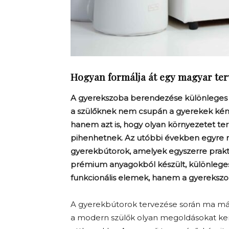
Hogyan formálja át egy magyar ter
A gyerekszoba berendezése különleges fi
a szülőknek nem csupán a gyerekek kénye
hanem azt is, hogy olyan környezetet ter
pihenhetnek. Az utóbbi években egyre 
gyerekbútorok, amelyek egyszerre prakti
prémium anyagokból készült, különleg
funkcionális elemek, hanem a gyerekszo
A gyerekbútorok tervezése során ma má
a modern szülők olyan megoldásokat ker