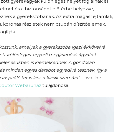
ozott gyerekágyak különleges helyet foglalnak el
elmet és a biztonságot előtérbe helyezve,
nöznek a gyerekszobának. Az extra magas fejtámlák,
s, koronás részletek nem csupán díszítőelemek,
agítják.
alkossunk, amelyek a gyerekszoba igazi ékköveivé
lett különleges, egyedi megjelenésű ágyakat
jelenésükben is kiemelkednek. A gondosan
ás minden egyes darabot egyedivé tesznek, így a
piráló tér is lesz a kicsik számára”
– avat be
ekbútor Webáruház
tulajdonosa
.