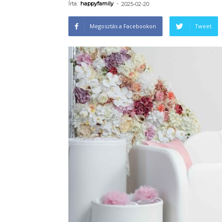
Írta:
happyfamily
-
2025-02-20
Megosztás a Facebookon
Tweet