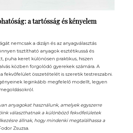
hatóság: a tartósság és kényelem
gát nemcsak a dizájn és az anyagválasztás
nyen tisztítható anyagok esztétikussá és
ott, puha keret különösen praktikus, hiszen
 alvás közben forgolódó gyerekek számára. A
 fekvőfelület összetételét is szeretik testreszabni.
 igényeinek leginkább megfelelő modellt, legyen
 megoldásokról.
olyan anyagokat használunk, amelyek egyszerre
rlóink választhatnak a különböző fekvőfelületek
elkezésre állnak, hogy mindenki megtalálhassa a
Fodor Zsuzsa.