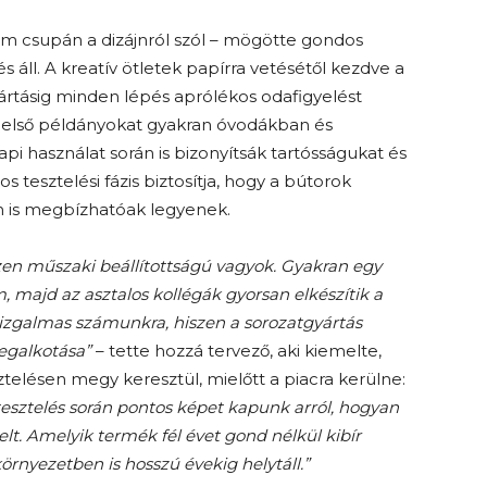
 csupán a dizájnról szól – mögötte gondos
és áll. A kreatív ötletek papírra vetésétől kezdve a
ártásig minden lépés aprólékos odafigyelést
az első példányokat gyakran óvodákban és
i használat során is bizonyítsák tartósságukat és
 tesztelési fázis biztosítja, hogy a bútorok
on is megbízhatóak legyenek.
szen műszaki beállítottságú vagyok. Gyakran egy
m, majd az asztalos kollégák gyorsan elkészítik a
g izgalmas számunkra, hiszen a sorozatgyártás
egalkotása”
– tette hozzá tervező, aki kiemelte,
telésen megy keresztül, mielőtt a piacra kerülne:
esztelés során pontos képet kapunk arról, hogyan
t. Amelyik termék fél évet gond nélkül kibír
rnyezetben is hosszú évekig helytáll.”