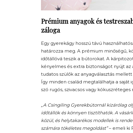
Prémium anyagok és testreszab
záloga
Egy gyerekágy hosszú távú használhatósá
határozza meg. A prémium minőségű, kön
időtállóvá teszik a bútorokat. A kárpitoz
kényelmes és extra biztonságot nyújt az
tudatos szülők az anyagválasztás mellett a
Így minden család megtalálhatja a saját
szó rugós, szivacsos vagy kókuszréteges
„A Csingiling Gyerekbútornál kizárólag 
időtállók és könnyen tisztíthatók. A vásá
közül, és helytakarékos modellek is rend
számára tökéletes megoldást”
– emeli ki 