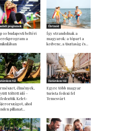
saládi programok
Életmód
p 10 budapesti beltéri
Így strandolnak a
yerekprogram a
magyarok: a tópart a
nikulában
kedvenc, a tisztaság és...
atárokon túl
Határokon túl
rmészet, élmények,
Egyre több magyar
yütt töltött idő –
turista fedezi fel
lfedeztük Kelet-
Temesvárt
ájerországot, ahol
nden pillanat...