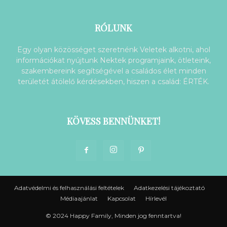
RÓLUNK
Egy olyan közösséget szeretnénk Veletek alkotni, ahol
információkat nyújtunk Nektek programjaink, ötleteink,
szakembereink segítségével a családos élet minden
területét átölelő kérdésekben, hiszen a család: ÉRTÉK.
KÖVESS BENNÜNKET!
Adatvédelmi és felhasználási feltételek
Adatkezelési tájékoztató
Médiaajánlat
Kapcsolat
Hírlevél
© 2024 Happy Family, Minden jog fenntartva!