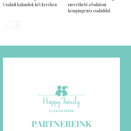
Családi kalandok két keréken
szerethető a balatoni
kempingezés családdal