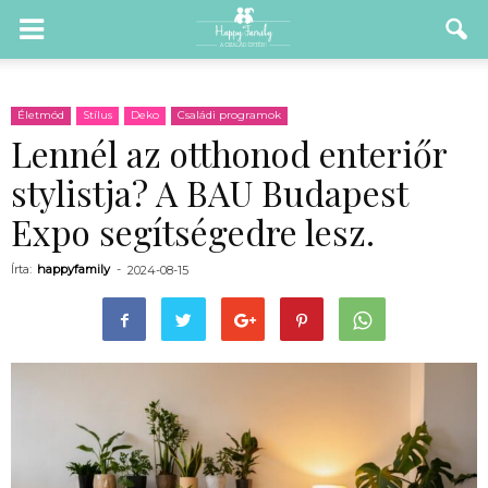
Életmód
Stílus
Deko
Családi programok
Lennél az otthonod enteriőr
stylistja? A BAU Budapest
Expo segítségedre lesz.
Írta:
happyfamily
-
2024-08-15