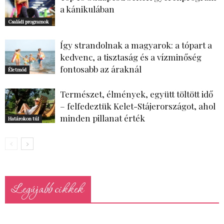
a kánikulában
Családi programok
Így strandolnak a magyarok: a tópart a
kedvenc, a tisztaság és a vízminőség
fontosabb az áraknál
Életmód
Természet, élmények, együtt töltött idő
– felfedeztük Kelet-Stájerországot, ahol
minden pillanat érték
Határokon túl
Legújabb cikkek