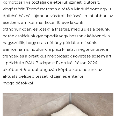
komótosan változtatják életterük színeit, bútorait,
kiegészítőit. Természetesen eltérő a kiindulópont egy új
építésű háznál, újonnan vásárolt lakásnál, mint abban az
esetben, amikor már közel 10 éve lakunk
otthonunkban, és „csak” a frissítés, megújulás a célunk,
netán családunk gyarapodik vagy hozzánk költöznek a
nagyszülők, hogy csak néhány példát említsünk.
Bárhonnan is indulunk, a piaci kínálat megtekintése, a
trendek és a praktikus megoldások követése sosem árt
– például a BAU Budapest Expo kiállításon 2024.
október 4-5-én, ahol igazán képbe kerülhetünk az
aktuális belsőépítészeti, dizájn és enteriőr
megoldásokkal.