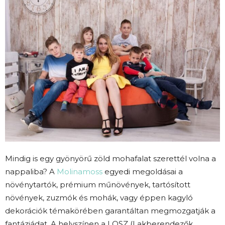
Mindig is egy gyönyörű zöld mohafalat szerettél volna a
nappaliba? A
Molinamoss
egyedi megoldásai a
növénytartók, prémium műnövények, tartósított
növények, zuzmók és mohák, vagy éppen kagyló
dekorációk témakörében garantáltan megmozgatják a
fantáziádat. A helyszínen a LOSZ (Lakberendezők