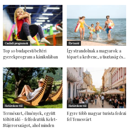
Családi programok
Életmód
Top 10 budapesti beltéri
Így strandolnak a magyarok: a
gyerekprogram a kánikulában
tópart a kedvenc, a tisztaság és...
Határokon túl
Határokon túl
Természet, élmények, együtt
Egyre több magyar turista fedezi
töltött idő – felfedeztük Kelet-
fel Temesvárt
Stájerországot, ahol minden