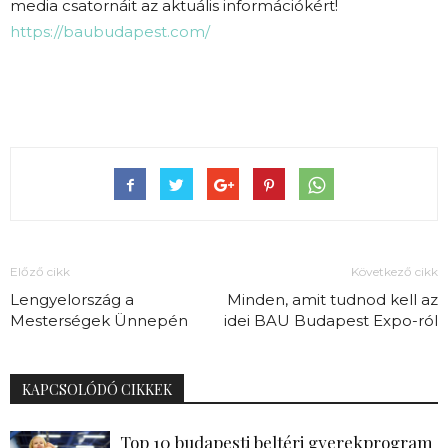
media csatornáit az aktuális információkért!
https://baubudapest.com/
Előző cikk
Következő cikk
Lengyelország a
Minden, amit tudnod kell az
Mesterségek Ünnepén
idei BAU Budapest Expo-ról
KAPCSOLÓDÓ CIKKEK
Top 10 budapesti beltéri gyerekprogram