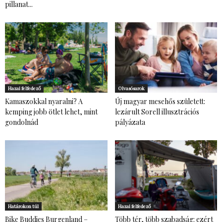
pillanat...
Hazai felfedező
Olvasósarok
Kamaszokkal nyaralni? A
Új magyar mesehős született:
kemping jobb ötlet lehet, mint
lezárult Sorell illusztrációs
gondolnád
pályázata
Határokon túl
Hazai felfedező
Bike Buddies Burgenland –
Több tér, több szabadság: ezért