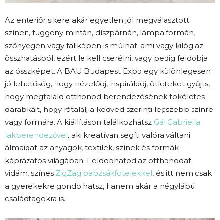
Az enteriőr sikere akár egyetlen jól megválasztott
színen, függöny mintán, díszpárnán, lámpa formán,
szőnyegen vagy faliképen is múlhat, ami vagy kilóg az
összhatásból, ezért le kell cserélni, vagy pedig feldobja
az összképet. A BAU Budapest Expo egy különlegesen
jó lehetőség, hogy nézelődj, inspirálódj, ötleteket gyűjts,
hogy megtaláld otthonod berendezésének tökéletes
darabkáit, hogy rátalálj a kedved szerinti legszebb színre
vagy formára. A kiállításon találkozhatsz
Gál Gabriella
lakberendezővel
, aki kreatívan segíti valóra váltani
álmaidat az anyagok, textilek, színek és formák
káprázatos világában. Feldobhatod az otthonodat
vidám, színes
ZigZag babzsákfotelekkel
, és itt nem csak
a gyerekekre gondolhatsz, hanem akár a négylábú
családtagokra is.