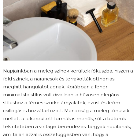
Napjainkban a meleg színek kerültek fókuszba, hiszen a
föld színek, a narancsok és terrakották otthonias,
meghitt hangulatot adnak. Korábban a fehér
minimalista stílus volt divatban, a hűvösen elegáns
stílushoz a fémes szürke árnyalatok, ezüst és króm
csillogás is hozzátartozott. Manapság a meleg tónusok
mellett a lekerekített formák is menők, sőt a bútorok
tekintetében a vintage berendezési tárgyak hódítanak,
ami talán azzal is összefüggésben van, hogy a