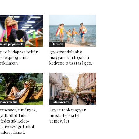
saládi programok
Életmód
p 10 budapesti beltéri
Így strandolnak a
yerekprogram a
magyarok: a tópart a
nikulában
kedvenc, a tisztaság és...
atárokon túl
Határokon túl
rmészet, élmények,
Egyre több magyar
yütt töltött idő –
turista fedezi fel
lfedeztük Kelet-
Temesvárt
ájerországot, ahol
nden pillanat...