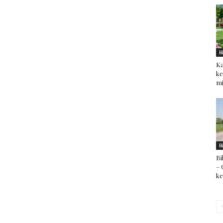
H
Ka
ke
mi
H
Bi
– 
k