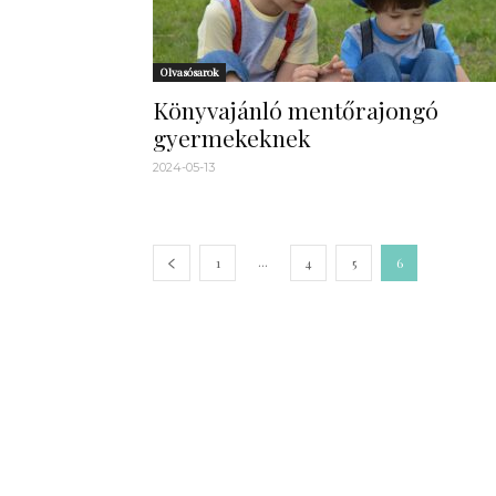
Olvasósarok
Könyvajánló mentőrajongó
gyermekeknek
2024-05-13
...
1
4
5
6