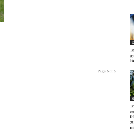
C
To
g
ká
Page 6 of 6
H
Te
eg
fe
St
mi