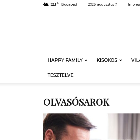
C
32.1
Budapest
2026. augusztus 7.
Impre
HAPPY FAMILY
KISOKOS
VI
TESZTELVE
OLVASÓSAROK