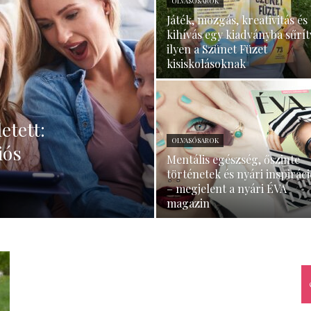
OLVASÓSAROK
Játék, mozgás, kreativitás és
–
kihívás egy kiadványba sűrít
ilyen a Szünet Füzet
kisiskolásoknak
minden
etett:
OLVASÓSAROK
iós
Mentális egészség, őszinte
történetek és nyári inspirác
– megjelent a nyári ÉVA
magazin
ami
család