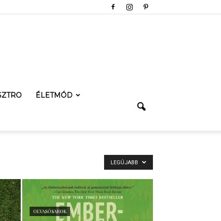
SZTRO
ÉLETMÓD
LEGÚJABB
OLVASÓSAROK