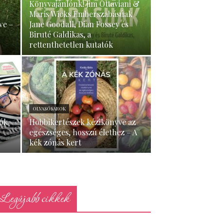
Könyvajánlónk! Jim Ottaviani &
Maris Wicks Emberszabásúak
ve –
Jane Goodall, Dian Fossey és
Biruté Galdikas, a
rettenthetetlen kutatók
OLVASÓSAROK
iók
Hobbikertészek kézikönyve az
egészséges, hosszú élethez – A
kék zónás kert
Legújabb cikkek