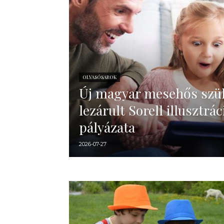
OLVASÓSAROK
Új magyar mesehős szül
lezárult Sorell illusztrác
pályázata
2026-07-27