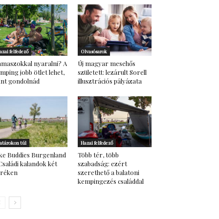
azai felfedező
Olvasósarok
maszokkal nyaralni? A
Új magyar mesehős
mping jobb ötlet lehet,
született: lezárult Sorell
nt gondolnád
illusztrációs pályázata
atárokon túl
Hazai felfedező
ke Buddies Burgenland
Több tér, több
Családi kalandok két
szabadság: ezért
eréken
szerethető a balatoni
kempingezés családdal