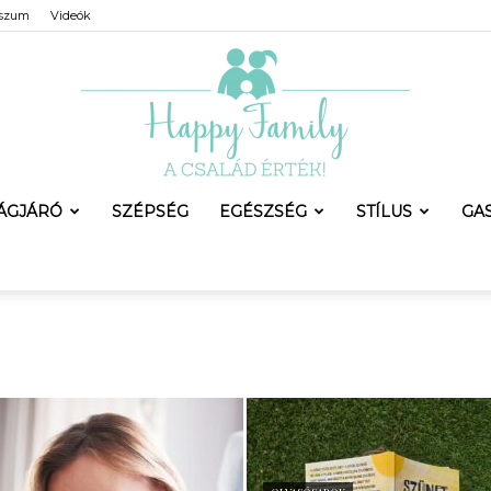
sszum
Videók
LÁGJÁRÓ
SZÉPSÉG
EGÉSZSÉG
STÍLUS
GA
Happy
Family