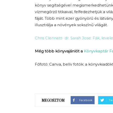
könyv segítségével megismerkedhetünk
vízmegőrző titkaival, felfedezhetjük a v
fáját. Több mint ezer gyönyörű és látván
illusztrálja a növények sokszínű világát.
Chris Clennett- dr. Sarah Jose: Fák, lev
Még több könyvajánlót a
Könyvkaptár 
Főfotó: Canva, belív fotók: a könyvkiadók
MEGOSZTOM
Facebook
Twi