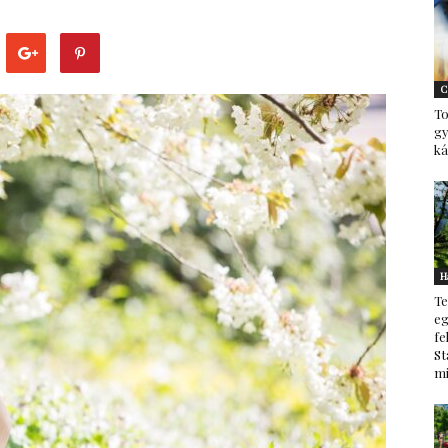
–
C
To
g
ká
minden
H
Te
ami
eg
fe
St
mi
család