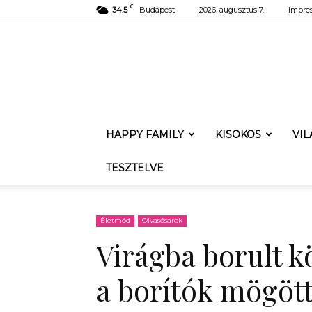
C
34.5
Budapest
2026. augusztus 7.
Impre
HAPPY FAMILY
KISOKOS
VI
TESZTELVE
Életmód
Olvasósarok
Virágba borult k
a borítók mögöt