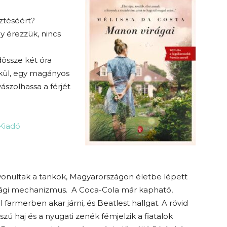
sztéséért?
y érezzük, nincs
össze két óra
ekül, egy magányos
ászolhassa a férjét
 Kiadó
onultak a tankok, Magyarországon életbe lépett
sági mechanizmus. A Coca-Cola már kapható,
 farmerben akar járni, és Beatlest hallgat. A rövid
szú haj és a nyugati zenék fémjelzik a fiatalok