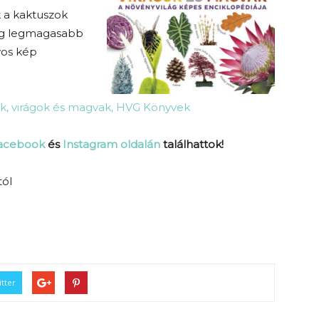
 a kaktuszok
ilág legmagasabb
yos kép
elek, virágok és magvak, HVG Könyvek
Facebook
és
Instagram oldalán
találhattok!
tól
tter