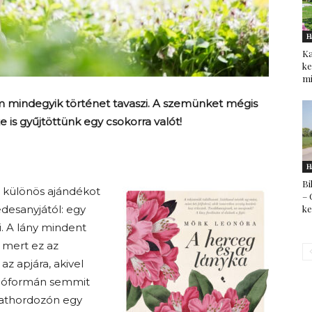
H
Ka
ke
mi
em mindegyik történet tavaszi. A szemünket mégis
 is gyűjtöttünk egy csokorra valót!
H
Bi
sz különös ajándékot
– 
k
édesanyjától: egy
i. A lány mindent
, mert ez az
az apjára, akivel
l jóformán semmit
dathordozón egy