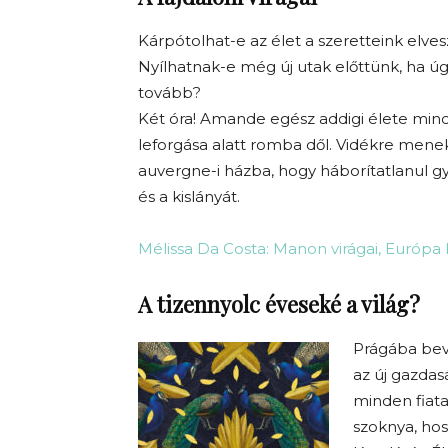
Kárpótolhat-e az élet a szeretteink elve
Nyílhatnak-e még új utak előttünk, ha úg
tovább?
Két óra! Amande egész addigi élete mind
leforgása alatt romba dől. Vidékre men
auvergne-i házba, hogy háborítatlanul gy
és a kislányát.
Mélissa Da Costa: Manon virágai, Európa
A tizennyolc éveseké a világ?
Prágába bev
az új gazda
minden fiatal
szoknya, hos