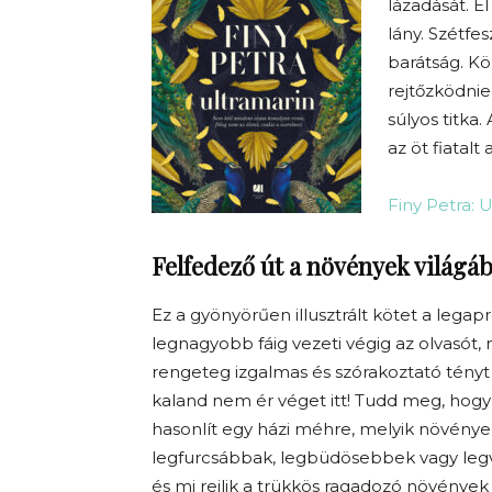
lázadását. É
lány. Szétfe
barátság. Kö
rejtőzködnie
súlyos titka
az öt fiatalt 
Finy Petra: 
Felfedező út a növények világá
Ez a gyönyörűen illusztrált kötet a lega
legnagyobb fáig vezeti végig az olvasót
rengeteg izgalmas és szórakoztató tényt
kaland nem ér véget itt! Tudd meg, hogy 
hasonlít egy házi méhre, melyik növénye
legfurcsábbak, legbüdösebbek vagy leg
és mi rejlik a trükkös ragadozó növények