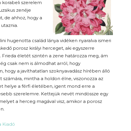
n korabeli szerelem
uzsikus zenéje
ut, de ahhoz, hogy a
 utaznia.
lini hugenotta család lánya vidéken nyaralva ismeri
dő porosz királyi herceget, aki egyszerre
 Frieda életét szintén a zene határozza meg, ám
még csak nem is álmodhat arról, hogy
 hogy a javíthatatlan szoknyavadász hírében álló
tt számára, mintha a holdon élne, viszonozza az
t helye a férfi életében, igent mond erre a
lyesebb szerelemre. Kettejük nevét mindössze egy
amelyet a herceg magával visz, amikor a porosz
n.
a Kiadó