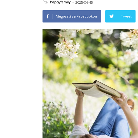
Írta:
happyfamily
-
2025-04-15
Megosztás a Facebookon
Tweet