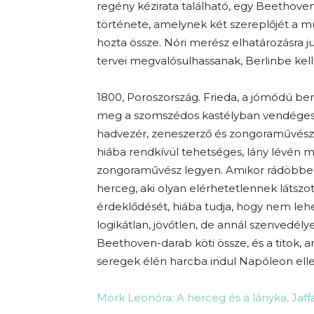
regény kézirata található, egy Beethove
története, amelynek két szereplőjét a m
hozta össze. Nóri merész elhatározásra j
tervei megvalósulhassanak, Berlinbe kell
1800, Poroszország. Frieda, a jómódú ber
meg a szomszédos kastélyban vendégeske
hadvezér, zeneszerző és zongoraművész.
hiába rendkívül tehetséges, lány lévén 
zongoraművész legyen. Amikor rádöbben,
herceg, aki olyan elérhetetlennek látszo
érdeklődését, hiába tudja, hogy nem lehe
logikátlan, jövőtlen, de annál szenvedé
Beethoven-darab köti össze, és a titok, 
seregek élén harcba indul Napóleon elle
Mörk Leonóra: A herceg és a lányka, Jaff