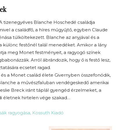
yek
. A tizenegyéves Blanche Hoschedé családja
mivel a családfő, a híres műgyűjtő, egyben Claude
ása túlköltekezett. Blanche az anyjával és a
 a különc festőnél talál menedéket. Amikor a lány
antja meg Monet festményeit, a ragyogó színek
babonázzák. Arról ábrándozik, hogy ő is festő lesz,
tatására ecsetet ragad.
és a Monet család élete Givernyben összefonódik,
lanche a művészfaluban vendégeskedő amerikai
Leslie Breck iránt táplál gyengéd érzelmeket, a
i életnek hirtelen vége szakad…
zsák ragyogása, Kossuth Kiadó