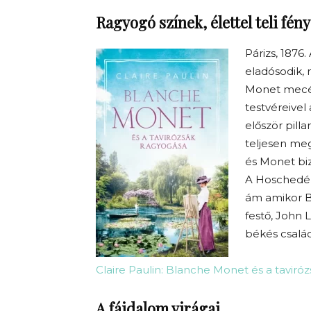
Ragyogó színek, élettel teli fén
Párizs, 1876
eladósodik, 
Monet mecén
testvéreivel
először pill
teljesen meg
és Monet biz
A Hoschedé 
ám amikor B
festő, John 
békés család
Claire Paulin: Blanche Monet és a taviró
A fájdalom virágai