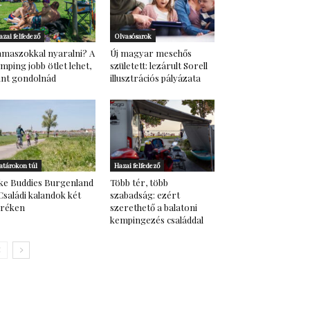
azai felfedező
Olvasósarok
maszokkal nyaralni? A
Új magyar mesehős
mping jobb ötlet lehet,
született: lezárult Sorell
nt gondolnád
illusztrációs pályázata
atárokon túl
Hazai felfedező
ke Buddies Burgenland
Több tér, több
Családi kalandok két
szabadság: ezért
eréken
szerethető a balatoni
kempingezés családdal