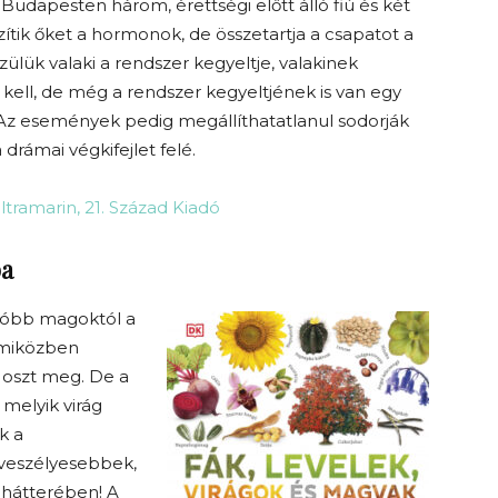
l Budapesten három, érettségi előtt álló fiú és két
szítik őket a hormonok, de összetartja a csapatot a
zülük valaki a rendszer kegyeltje, valakinek
 kell, de még a rendszer kegyeltjének is van egy
. Az események pedig megállíthatatlanul sodorják
a drámai végkifejlet felé.
Ultramarin, 21. Század Kiadó
ba
próbb magoktól a
, miközben
 oszt meg. De a
melyik virág
k a
veszélyesebbek,
 hátterében! A