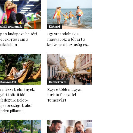
saládi programok
Életmód
p 10 budapesti beltéri
Így strandolnak a
yerekprogram a
magyarok: a tópart a
nikulában
kedvenc, a tisztaság és...
atárokon túl
Határokon túl
rmészet, élmények,
Egyre több magyar
yütt töltött idő –
turista fedezi fel
lfedeztük Kelet-
Temesvárt
ájerországot, ahol
nden pillanat...