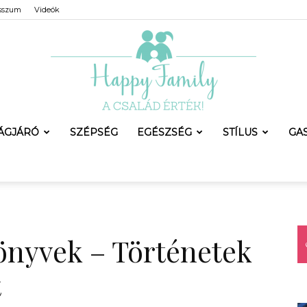
sszum
Videók
LÁGJÁRÓ
SZÉPSÉG
EGÉSZSÉG
STÍLUS
GA
Happy
önyvek – Történetek
Family
t