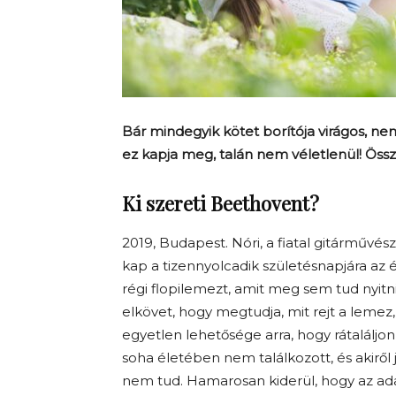
Bár mindegyik kötet borítója virágos, n
ez kapja meg, talán nem véletlenül! Össze
Ki szereti Beethovent?
2019, Budapest. Nóri, a fiatal gitárművé
kap a tizennyolcadik születésnapjára az 
régi flopilemezt, amit meg sem tud nyitn
elkövet, hogy megtudja, mit rejt a lemez
egyetlen lehetősége arra, hogy rátaláljon 
soha életében nem találkozott, és akirő
nem tud. Hamarosan kiderül, hogy az a