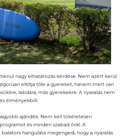
étlenül nagy elhatározás kérdése. Nem azért kerül
zigorúan eltiltja tőle a gyereket, hanem mert van
 biciklire, labdára, más gyerekekre. A nyaralás nem
tes élményekből.
nagyobb ajándék. Nem kell tökéletesen
programot és minden szabad órát. A
, balatoni hangulata megengedi, hogy a nyaralás