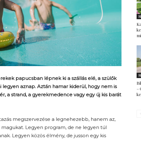
H
Ka
ke
mi
H
ekek papucsban lépnek ki a szállás elé, a szülők
Bi
mi legyen aznap. Aztán hamar kiderül, hogy nem is
– 
k
ér, a strand, a gyerekmedence vagy egy új kis barát
 utazás megszervezése a legnehezebb, hanem az,
 magukat. Legyen program, de ne legyen túl
anak. Legyen közös élmény, de jusson egy kis