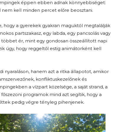
 kempingek éppen ebben adnak könnyebbséget:
l nem kell minden percet előre beosztani.
, hogy a gyerekek gyakran maguktól megtalálják
homokos partszakasz, egy labda, egy pancsolás vagy
többet ér, mint egy gondosan összeállított napi
k úgy, hogy reggeltől estig animátorként kell
i nyaraláson, hanem azt a ritka állapotot, amikor
ramszervezőnek, konfliktuskezelőnek és
mpingekben a vízpart közelsége, a saját strand, a
a főszezoni programok mind azt segítik, hogy a
ttek pedig végre tényleg pihenjenek.