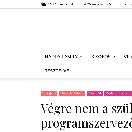
C
33.8
Budapest
2026. augusztus 6.
Impre
HAPPY FAMILY
KISOKOS
VI
TESZTELVE
Világjáró
Hazai felfedező
Életmód
Családi program
Végre nem a szül
programszervező: