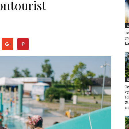
ontourist
–
C
To
g
ká
minden
H
Te
ami
eg
fe
St
mi
család