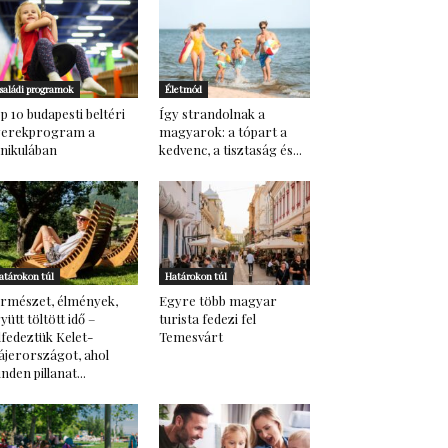
saládi programok
Életmód
p 10 budapesti beltéri
Így strandolnak a
yerekprogram a
magyarok: a tópart a
nikulában
kedvenc, a tisztaság és...
atárokon túl
Határokon túl
rmészet, élmények,
Egyre több magyar
yütt töltött idő –
turista fedezi fel
lfedeztük Kelet-
Temesvárt
ájerországot, ahol
nden pillanat...