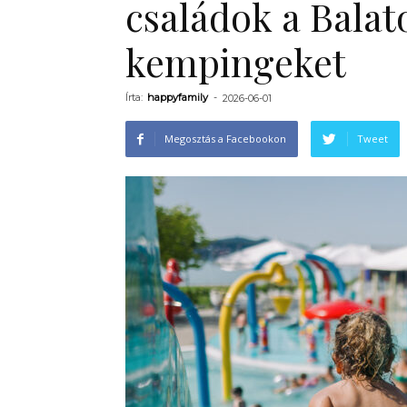
családok a Balat
kempingeket
Írta:
happyfamily
-
2026-06-01
Megosztás a Facebookon
Tweet