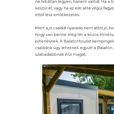
ne hibátlan legyen, hanem valódi. Ha a t
készül el, vagy ha az esti séta végül fa
ettől lesz emlékezetes.
Mert a jó családi nyaralás nem attól jó, 
hogy van benne elég tér a közös élménye
pihenésnek. A Balatontourist kempinge
családok úgy lehetnek együtt a Balaton 
szabadabbnak érzi magát.