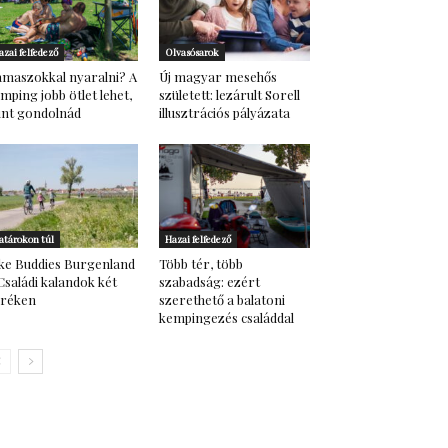
azai felfedező
Olvasósarok
maszokkal nyaralni? A
Új magyar mesehős
mping jobb ötlet lehet,
született: lezárult Sorell
nt gondolnád
illusztrációs pályázata
atárokon túl
Hazai felfedező
ke Buddies Burgenland
Több tér, több
Családi kalandok két
szabadság: ezért
eréken
szerethető a balatoni
kempingezés családdal