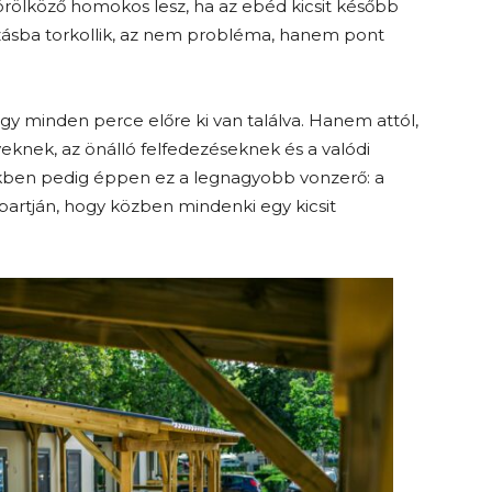
örölköző homokos lesz, ha az ebéd kicsit később
gyizásba torkollik, az nem probléma, hanem pont
hogy minden perce előre ki van találva. Hanem attól,
knek, az önálló felfedezéseknek és a valódi
kben pedig éppen ez a legnagyobb vonzerő: a
partján, hogy közben mindenki egy kicsit