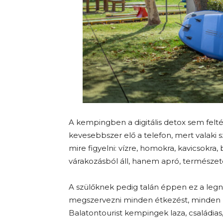
A kempingben a digitális detox sem felt
kevesebbszer elő a telefon, mert valaki s
mire figyelni: vízre, homokra, kavicsokra,
várakozásból áll, hanem apró, természe
A szülőknek pedig talán éppen ez a leg
megszervezni minden étkezést, minden 
Balatontourist kempingek laza, családias