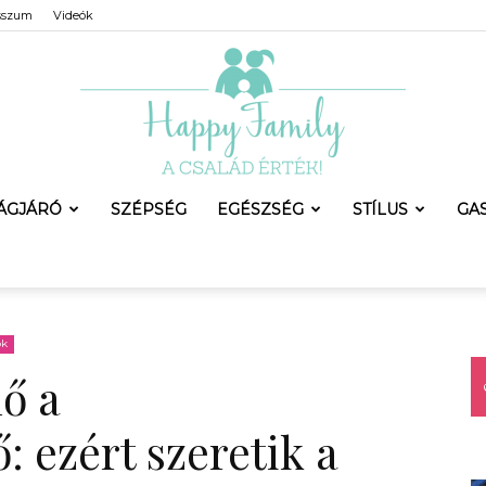
sszum
Videók
LÁGJÁRÓ
SZÉPSÉG
EGÉSZSÉG
STÍLUS
GA
Happy
ok
ő a
Family
 ezért szeretik a