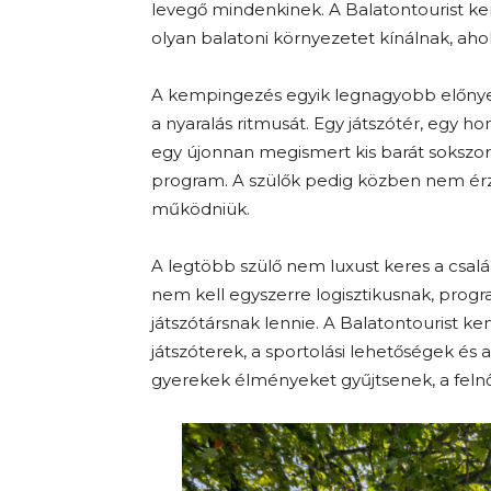
levegő mindenkinek. A Balatontourist
olyan balatoni környezetet kínálnak, aho
A kempingezés egyik legnagyobb előnye
a nyaralás ritmusát. Egy játszótér, egy 
egy újonnan megismert kis barát sokszor 
program. A szülők pedig közben nem érzi
működniük.
A legtöbb szülő nem luxust keres a család
nem kell egyszerre logisztikusnak, prog
játszótársnak lennie. A Balatontourist ke
játszóterek, a sportolási lehetőségek és 
gyerekek élményeket gyűjtsenek, a felnő