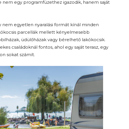
égre nem egy programfüzethez igazodik, hanem saját
ogy nem egyetlen nyaralási formát kínál minden
lakókocsis parcellák mellett kényelmesebb
mobilházak, üdülőházak vagy bérelhető lakókocsik.
es családoknál fontos, ahol egy saját terasz, egy
on sokat számít.