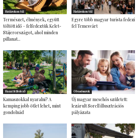
Határokon túl
Határokon túl
Természet, élmények, együtt
Egyre több magyar turista fedezi
töltött idő – felfedeztük Kelet-
fel Temesvárt
Stájerországot, ahol minden
pillanat...
Hazai felfedező
Olvasósarok
Kamaszokkal nyaralni? A
Új magyar mesehős született:
kemping jobb ötlet lehet, mint
lezárult Sorell illusztrációs
gondolnád
pályázata