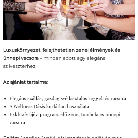
Luxuskörnyezet, felejthetetlen zenei élmények és
ünnepi vacsora
– minden adott egy elegáns
szilveszterhez.
Az ajánlat tartalma:
Elegáns szállás, gazdag svédasztalos reggeli és vacsora
A Wellness Oázis korlátlan használata
Exkluzív újévi program: élő zene, tombola és ünnepi
vacsora