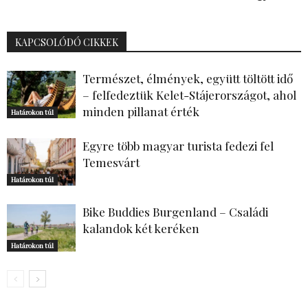
KAPCSOLÓDÓ CIKKEK
Természet, élmények, együtt töltött idő
– felfedeztük Kelet-Stájerországot, ahol
minden pillanat érték
Határokon túl
Egyre több magyar turista fedezi fel
Temesvárt
Határokon túl
Bike Buddies Burgenland – Családi
kalandok két keréken
Határokon túl