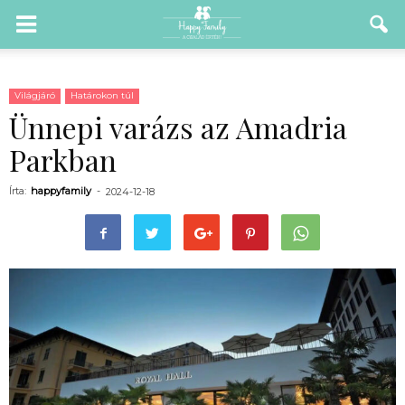
Világjáró
Határokon túl
Ünnepi varázs az Amadria
Parkban
Írta:
happyfamily
-
2024-12-18