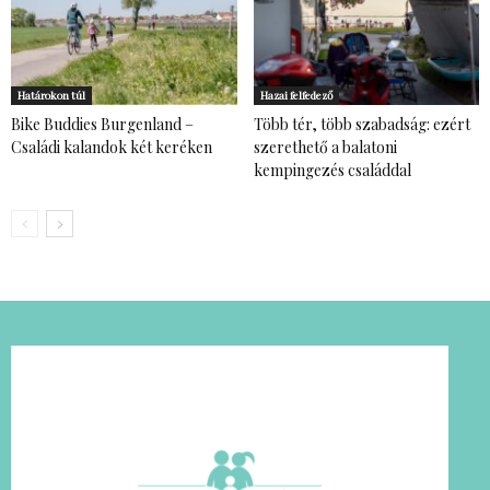
Határokon túl
Hazai felfedező
Bike Buddies Burgenland –
Több tér, több szabadság: ezért
Családi kalandok két keréken
szerethető a balatoni
kempingezés családdal