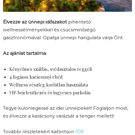
Élvezze az ünnepi időszakot
pihentető
wellnessélményekkel és csúcsminőségű
gasztronómiával. Opatija ünnepi hangulata várja Önt.
Az ajánlat tartalma:
Kényelmes szállás, svédasztalos reggeli
4 fogásos karácsonyi ebéd
Wellness részleg korlátlan használata
VIP bejelentkezés és ingyenes parkolás
Tegye különlegessé az idei ünnepeket! Foglaljon most,
és élvezze a karácsony varázsát a tenger mellett!
További részletekért kattintson
IDE