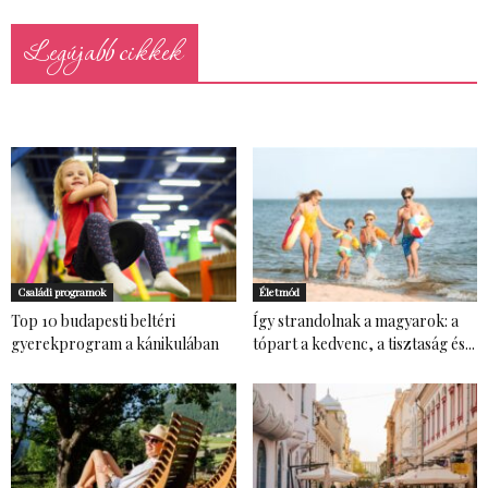
Legújabb cikkek
Családi programok
Életmód
Top 10 budapesti beltéri
Így strandolnak a magyarok: a
gyerekprogram a kánikulában
tópart a kedvenc, a tisztaság és...