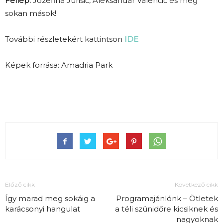
Fellép:
Jozefina Jurišić, Aleksandar Valenčić és még
sokan mások!
További részletekért kattintson
IDE
Képek forrása: Amadria Park
Előző cikk
Következő cikk
Így marad meg sokáig a
Programajánlónk – Ötletek
karácsonyi hangulat
a téli szünidőre kicsiknek és
nagyoknak