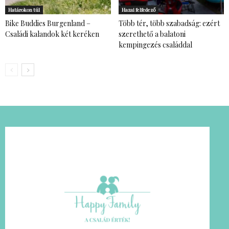
Határokon túl
Hazai felfedező
Bike Buddies Burgenland –
Több tér, több szabadság: ezért
Családi kalandok két keréken
szerethető a balatoni
kempingezés családdal