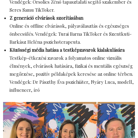
Vendégek: Orsolics Zénó tapasztalati segítő szakember és
Seres Samu TikToker.
Z generáció elvárások szorításában
Online és offline elvárások, pályaválasztás és egészséges
önbecsülés. Vendégek: Turai Barna TikToker és Szentkuti-
Barkász Heléna pszichoterapeuta.
Közösségi média hatása a testképzavarok kialakulására
Testkép-étkezési zavarok a folyamatos online vizuális
élmények, elvárások hatására, fizikai és mentális egészség
megőrzése, pozitív példaképek keresése az online térben.
Vendégek: Dr Pászthy Éva pszichiáter, Nyáry Luca, modell,
influencer, író