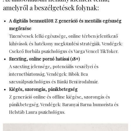
amelyről a beszélgetések folynak:
A digitális bennszülött Z generáció és mentális egészség
megőrzése
Tizenévesek lelki egészsége, online térben jelentkező
kihívások és hatékony megküzdési stratégiák. Vendégek:
Csekeő Borbála pszichológus és Varga Vencel TikToker.
Szexting, online pornó hatásai (18+)
A szexting jelensége, potenciális veszélyei és
internetbiztonság. Vendégek: Bibók Bea
szexuálpszichológus és Bánki Beni irodalmár.
Kiégés, szorongás, pánikbetegség
Z generáció online és offline kiégése, szorongás és
pánikbetegség. Vendégek: Baranyai Barna humorista és
Helstáb Laura pszichológus.