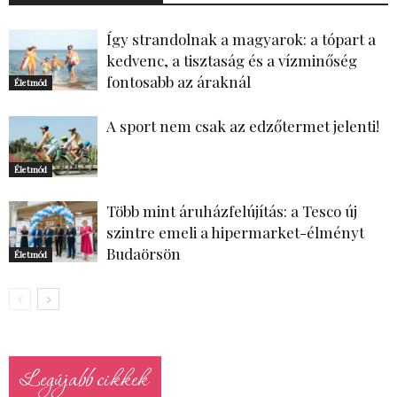
Így strandolnak a magyarok: a tópart a
kedvenc, a tisztaság és a vízminőség
fontosabb az áraknál
Életmód
A sport nem csak az edzőtermet jelenti!
Életmód
Több mint áruházfelújítás: a Tesco új
szintre emeli a hipermarket-élményt
Budaörsön
Életmód
Legújabb cikkek