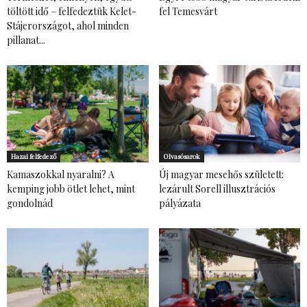
töltött idő – felfedeztük Kelet-
fel Temesvárt
Stájerországot, ahol minden
pillanat...
Hazai felfedező
Olvasósarok
Kamaszokkal nyaralni? A
Új magyar mesehős született:
kemping jobb ötlet lehet, mint
lezárult Sorell illusztrációs
gondolnád
pályázata