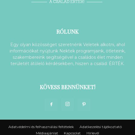
RÓLUNK
Egy olyan közösséget szeretnénk Veletek alkotni, ahol
információkat nyújtunk Nektek programjaink, ötleteink,
szakembereink segítségével a családos élet minden
területét átölelő kérdésekben, hiszen a család: ÉRTÉK.
KÖVESS BENNÜNKET!
Adatvédelmi és felhasználási feltételek
Adatkezelési tájékoztató
Médiaajánlat
Kapcsolat
Hírlevél