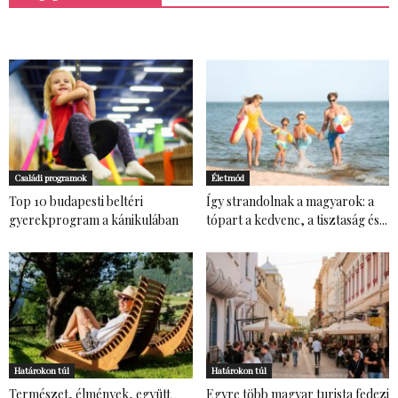
Családi programok
Életmód
Top 10 budapesti beltéri
Így strandolnak a magyarok: a
gyerekprogram a kánikulában
tópart a kedvenc, a tisztaság és...
Határokon túl
Határokon túl
Természet, élmények, együtt
Egyre több magyar turista fedezi