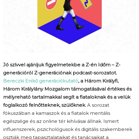
Jó szívvel ajánljuk figyelmetekbe a Z-én Időm – Z-
generációról Z-generációnak podcast-sorozatot.
Bereczki Enikő generációkutató
, a Három Királyfi,
Három Királylány Mozgalom támogatásával értékes és
mélyreható tartalmakkal segít a fiataloknak és a velük
foglalkozó felnőtteknek, szülőknek.
A sorozat
fókuszában a kamaszok és a fiatalok mentális
egészsége és az online tér kihívásai állnak. Ismert
influenszerek, pszichológusok és digitális szakemberek
osztják meg tapasztalataikat és tanácsaikat a