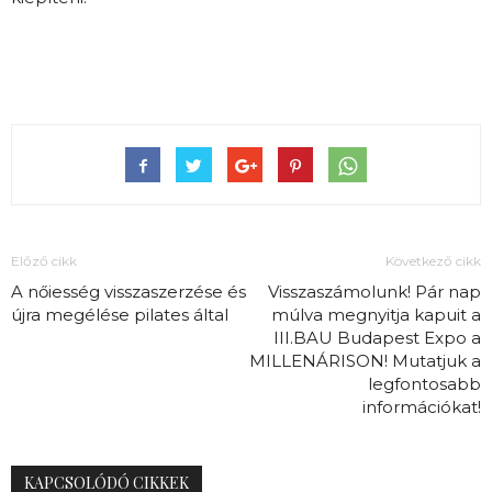
Előző cikk
Következő cikk
A nőiesség visszaszerzése és
Visszaszámolunk! Pár nap
újra megélése pilates által
múlva megnyitja kapuit a
III.BAU Budapest Expo a
MILLENÁRISON! Mutatjuk a
legfontosabb
információkat!
KAPCSOLÓDÓ CIKKEK