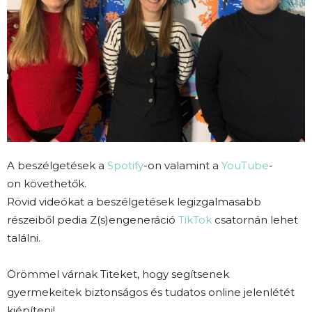
A beszélgetések a
Spotify
-on valamint a
YouTube
-
on követhetők.
Rövid videókat a beszélgetések legizgalmasabb
részeiből pedia Z(s)engeneráció
TikTok
csatornán lehet
találni.
Örömmel várnak Titeket, hogy segítsenek
gyermekeitek biztonságos és tudatos online jelenlétét
kiépíteni!