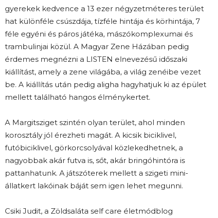
gyerekek kedvence a 13 ezer négyzetméteres terület
hat különféle csúszdája, tízféle hintája és körhintája, 7
féle egyéni és páros játéka, mászókomplexumai és
trambulinjai közül. A Magyar Zene Házában pedig
érdemes megnézni a LISTEN elnevezésű időszaki
kiállítást, amely a zene világába, a világ zenéibe vezet
be. A kiállítás után pedig aligha hagyhatjuk ki az épület
mellett található hangos élménykertet.
A Margitsziget szintén olyan terület, ahol minden
korosztály jól érezheti magát. A kicsik biciklivel,
futóbiciklivel, görkorcsolyával közlekedhetnek, a
nagyobbak akár futva is, sőt, akár bringóhintóra is
pattanhatunk. A játszóterek mellett a szigeti mini-
állatkert lakóinak báját sem igen lehet megunni.
Csiki Judit, a Zöldsaláta self care életmódblog