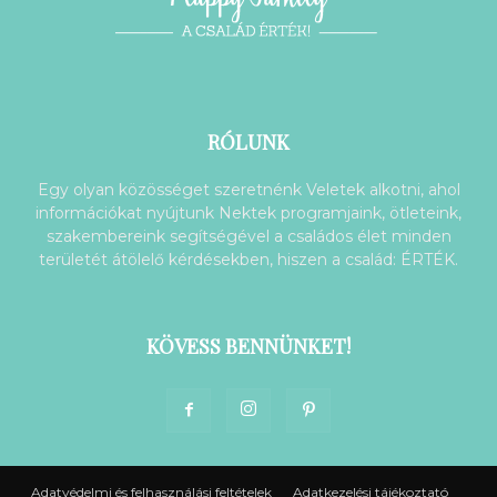
RÓLUNK
Egy olyan közösséget szeretnénk Veletek alkotni, ahol
információkat nyújtunk Nektek programjaink, ötleteink,
szakembereink segítségével a családos élet minden
területét átölelő kérdésekben, hiszen a család: ÉRTÉK.
KÖVESS BENNÜNKET!
Adatvédelmi és felhasználási feltételek
Adatkezelési tájékoztató