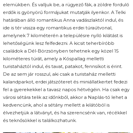
elemükben. És valljuk be, a rügyező fák, a zöldre forduló
erdők is gyönyörű formájukat mutatják ilyenkor. A Telki
határában álló romantikus Anna vadászlaktól indul, és
ide is tér vissza egy romantikus erdei túraútvonal,
amelynek 7 kilométerén a településre nyíló kilátást is
lehetőségünk lesz felfedezni. A kicsit teherbíróbb
családok a Dél-Börzsönyben tehetnek egy közel 15
kilométeres túrát, amely a Kóspallag melletti
turistaháztól indul, és tavat, patakot, fennsíkot is érint.
De az sem jár rosszul, aki csak a turistaház melletti
kalandparkot, erdei játszóteret és miniállatkertet fedezi
fel a gyerekekkel a tavasz napos hétvégéin. Ha csak egy
városi sétára telik az időnkből, akkor a Naplás-tó lehet a
kedvencünk, ahol a sétány mellett a kilátóból is
élvezhetjük a látványt, és ha szerencsénk van, récékkel
és teknősökkel is találkozhatunk.