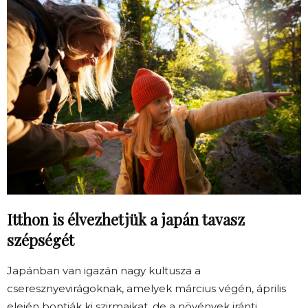
Itthon is élvezhetjük a japán tavasz
szépségét
Japánban van igazán nagy kultusza a
cseresznyevirágoknak, amelyek március végén, április
elején bontják ki szirmaikat, de a növények iránti