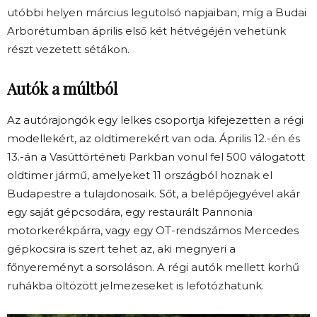
utóbbi helyen március legutolsó napjaiban, míg a Budai
Arborétumban április első két hétvégéjén vehetünk
részt vezetett sétákon.
Autók a múltból
Az autórajongók egy lelkes csoportja kifejezetten a régi
modellekért, az oldtimerekért van oda. Április 12.-én és
13.-án a Vasúttörténeti Parkban vonul fel 500 válogatott
oldtimer jármű, amelyeket 11 országból hoznak el
Budapestre a tulajdonosaik. Sőt, a belépőjegyével akár
egy saját gépcsodára, egy restaurált Pannonia
motorkerékpárra, vagy egy OT-rendszámos Mercedes
gépkocsira is szert tehet az, aki megnyeri a
főnyereményt a sorsoláson. A régi autók mellett korhű
ruhákba öltözött jelmezeseket is lefotózhatunk.