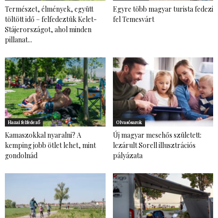
Természet, élmények, együtt
Egyre több magyar turista fedezi
töltött idő – felfedeztük Kelet-
fel Temesvárt
Stájerországot, ahol minden
pillanat...
Hazai felfedező
Olvasósarok
Kamaszokkal nyaralni? A
Új magyar mesehős született:
kemping jobb ötlet lehet, mint
lezárult Sorell illusztrációs
gondolnád
pályázata