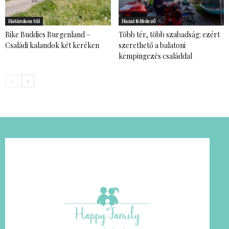
Határokon túl
Hazai felfedező
Bike Buddies Burgenland –
Több tér, több szabadság: ezért
Családi kalandok két keréken
szerethető a balatoni
kempingezés családdal