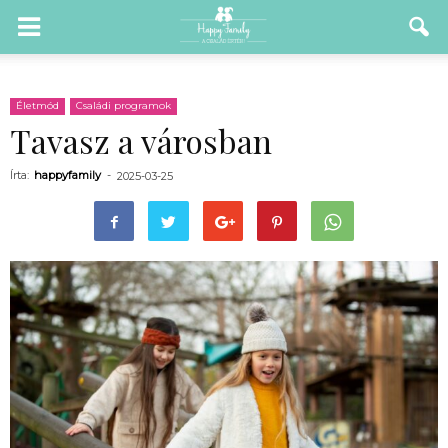
Életmód
Családi programok
Tavasz a városban
Írta:
happyfamily
-
2025-03-25