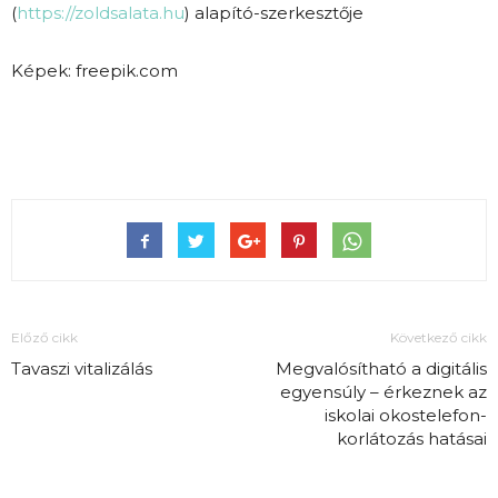
(
https://zoldsalata.hu
) alapító-szerkesztője
Képek: freepik.com
Előző cikk
Következő cikk
Tavaszi vitalizálás
Megvalósítható a digitális
egyensúly – érkeznek az
iskolai okostelefon-
korlátozás hatásai