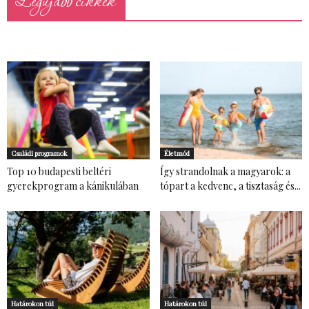
Legújabb cikkek
Családi programok
Életmód
Top 10 budapesti beltéri
Így strandolnak a magyarok: a
gyerekprogram a kánikulában
tópart a kedvenc, a tisztaság és...
Határokon túl
Határokon túl