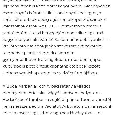
rajongás itthon is kezd polgárjogot nyerni. Már egyetlen
cseresznyefa is fantasztikus látvánnyal kecsegtet, a
sorba ültetett fák pedig egészen elképesztő színeket
varázsolnak elénk. Az ELTE Füvészkertben március
utolsó és április első hétvégéjén rendezik meg a már
hagyományosnak számító Sakura-ünnepet. Ilyenkor az
ide látogató családok japán szokás szerint, takaróra
telepedve piknikezhetnek a kertben,
gyönyörködhetnek a virágokban, miközben a japán
kultúrába is betekintést kaphatnak többek között
ikebana workshop, zene és nyelvóra formájában.
A Budai Várban a Tóth Árpád sétány a virágos
élményekre és fotókra vágyók kedvenc helye, de a
Budai Arborétumban, a zuglói Japánkertben, a várostól
nem messze pedig a Vácrátóti Arborétumban is részünk
lehet a tavasz legszebb virágainak látványában – ez