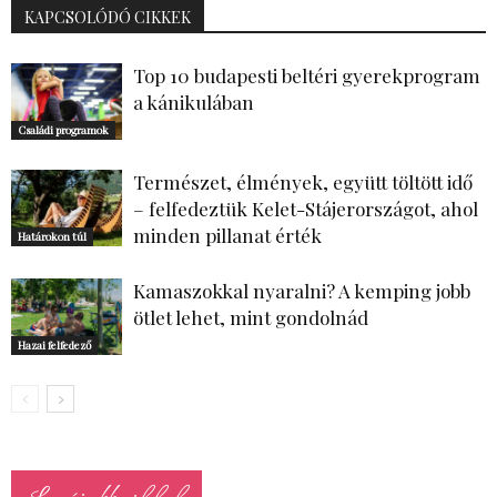
KAPCSOLÓDÓ CIKKEK
Top 10 budapesti beltéri gyerekprogram
a kánikulában
Családi programok
Természet, élmények, együtt töltött idő
– felfedeztük Kelet-Stájerországot, ahol
minden pillanat érték
Határokon túl
Kamaszokkal nyaralni? A kemping jobb
ötlet lehet, mint gondolnád
Hazai felfedező