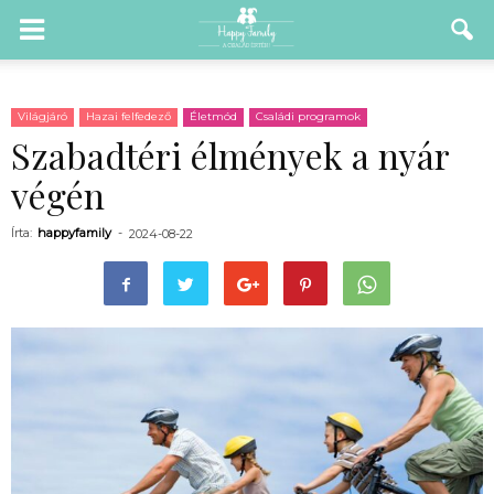
Világjáró
Hazai felfedező
Életmód
Családi programok
Szabadtéri élmények a nyár
végén
Írta:
happyfamily
-
2024-08-22