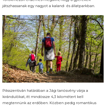
játszhassanak egy nagyot a kaland- és állatparkban.
Pilisszentiván határában a Jági tanösvény várja a
kirándulókat, itt mindössze 4,3 kilométert kell
megtennünk az erdőben. Közben pedig romantikus