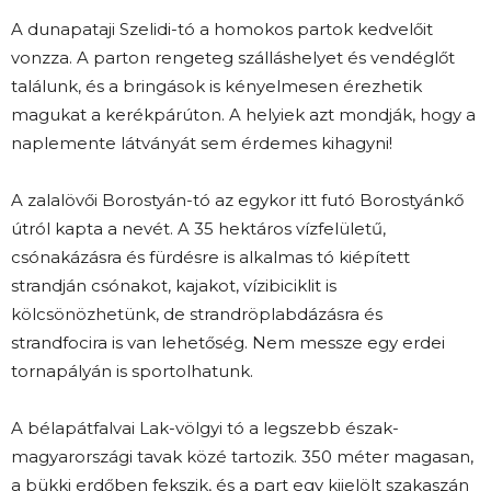
A dunapataji Szelidi-tó a homokos partok kedvelőit
vonzza. A parton rengeteg szálláshelyet és vendéglőt
találunk, és a bringások is kényelmesen érezhetik
magukat a kerékpárúton. A helyiek azt mondják, hogy a
naplemente látványát sem érdemes kihagyni!
A zalalövői Borostyán-tó az egykor itt futó Borostyánkő
útról kapta a nevét. A 35 hektáros vízfelületű,
csónakázásra és fürdésre is alkalmas tó kiépített
strandján csónakot, kajakot, vízibiciklit is
kölcsönözhetünk, de strandröplabdázásra és
strandfocira is van lehetőség. Nem messze egy erdei
tornapályán is sportolhatunk.
A bélapátfalvai Lak-völgyi tó a legszebb észak-
magyarországi tavak közé tartozik. 350 méter magasan,
a bükki erdőben fekszik, és a part egy kijelölt szakaszán