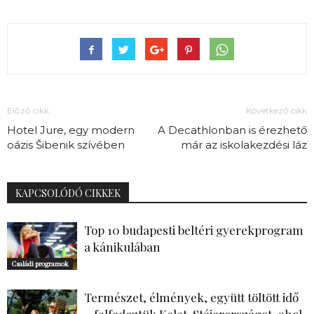
Előző cikk
Következő cikk
Hotel Jure, egy modern
A Decathlonban is érezhető
oázis Šibenik szívében
már az iskolakezdési láz
KAPCSOLÓDÓ CIKKEK
Top 10 budapesti beltéri gyerekprogram
a kánikulában
Családi programok
Természet, élmények, együtt töltött idő
– felfedeztük Kelet-Stájerországot, ahol