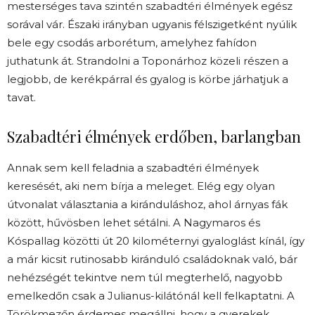
mesterséges tava szintén szabadtéri élmények egész
sorával vár. Északi irányban ugyanis félszigetként nyúlik
bele egy csodás arborétum, amelyhez fahídon
juthatunk át. Strandolni a Toponárhoz közeli részen a
legjobb, de kerékpárral és gyalog is körbe járhatjuk a
tavat.
Szabadtéri élmények erdőben, barlangban
Annak sem kell feladnia a szabadtéri élmények
keresését, aki nem bírja a meleget. Elég egy olyan
útvonalat választania a kiránduláshoz, ahol árnyas fák
között, hűvösben lehet sétálni. A Nagymaros és
Kóspallag közötti út 20 kilométernyi gyaloglást kínál, így
a már kicsit rutinosabb kiránduló családoknak való, bár
nehézségét tekintve nem túl megterhelő, nagyobb
emelkedőn csak a Julianus-kilátónál kell felkaptatni. A
Törökmezőn érdemes megállni, hogy a gyerekek