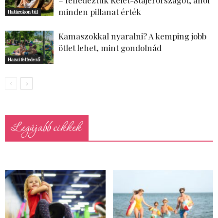
minden pillanat érték
Határokon túl
Kamaszokkal nyaralni? A kemping jobb
ötlet lehet, mint gondolnád
Hazai felfedező
Legújabb cikkek