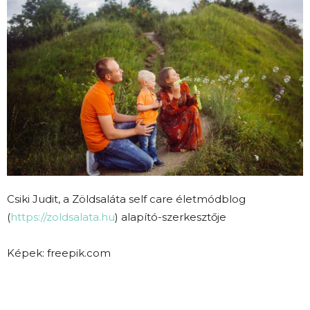
Csiki Judit, a Zöldsaláta self care életmódblog
(
https://zoldsalata.hu
) alapító-szerkesztője
Képek: freepik.com