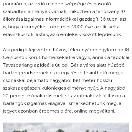
panoráma, az erdő minden szépsége és hasonló
szabadtéri élmények várnak, miközben a tanösvény 10
állomása izgalmas információkkal gazdagít. Jó tudni azt
is, hogy a környéket több mint 2000 éve az illír-kelta
eraviszkuszok lakták, az ő emlékeik között lépdelünk.
Aki pedig kifejezetten hűvös, télen-nyáron egyformán 18
Celsius-fok körüli hőmérsékletre vágyik, annak a tapolcai
Tavasbarlang az ideális úti cél. Bár a város alatt húzódó
barlangrendszernek csak egy része tekinthető meg, a
csónakkal bejárható nagyjából 180 méter hosszú
szakasz egészen különleges élményt nyújt. A nagyjából
20 perces csónakázás mellett az interaktív kiállításon a
barlangok izgalmas világával ismerkedhetünk meg, a
jegyet azonban érdemes előre, online megváltani.