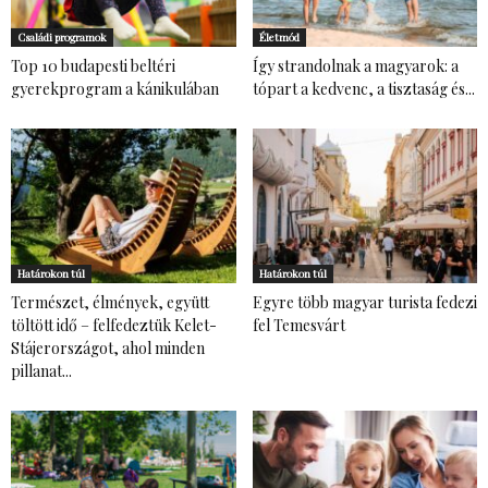
Családi programok
Életmód
Top 10 budapesti beltéri
Így strandolnak a magyarok: a
gyerekprogram a kánikulában
tópart a kedvenc, a tisztaság és...
Határokon túl
Határokon túl
Természet, élmények, együtt
Egyre több magyar turista fedezi
töltött idő – felfedeztük Kelet-
fel Temesvárt
Stájerországot, ahol minden
pillanat...