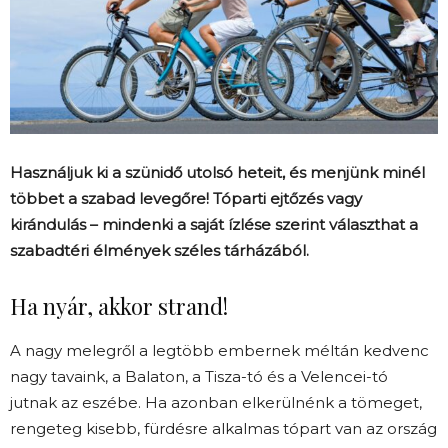
Használjuk ki a szünidő utolsó heteit, és menjünk minél
többet a szabad levegőre! Tóparti ejtőzés vagy
kirándulás – mindenki a saját ízlése szerint választhat a
szabadtéri élmények széles tárházából.
Ha nyár, akkor strand!
A nagy melegről a legtöbb embernek méltán kedvenc
nagy tavaink, a Balaton, a Tisza-tó és a Velencei-tó
jutnak az eszébe. Ha azonban elkerülnénk a tömeget,
rengeteg kisebb, fürdésre alkalmas tópart van az ország