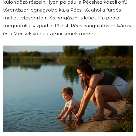
különböző részein. Ilyen például a Pécshez közeli orfűi
tórendszer legnagyobbika, a Pécsi-tó, ahol a fürdés
mellett vízisportolni és horgászni is lehet. Ha pedig
meguntuk a vízparti ejtőzést, Pécs hangulatos belvárosa
és a Mecsek vonulatai sincsenek messze.