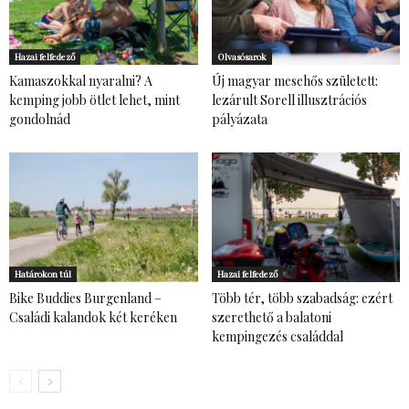
Hazai felfedező
Olvasósarok
Kamaszokkal nyaralni? A
Új magyar mesehős született:
kemping jobb ötlet lehet, mint
lezárult Sorell illusztrációs
gondolnád
pályázata
Határokon túl
Hazai felfedező
Bike Buddies Burgenland –
Több tér, több szabadság: ezért
Családi kalandok két keréken
szerethető a balatoni
kempingezés családdal