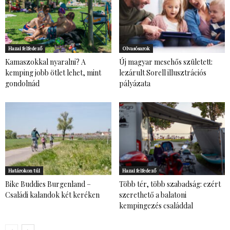
Hazai felfedező
Olvasósarok
Kamaszokkal nyaralni? A
Új magyar mesehős született:
kemping jobb ötlet lehet, mint
lezárult Sorell illusztrációs
gondolnád
pályázata
Határokon túl
Hazai felfedező
Bike Buddies Burgenland –
Több tér, több szabadság: ezért
Családi kalandok két keréken
szerethető a balatoni
kempingezés családdal