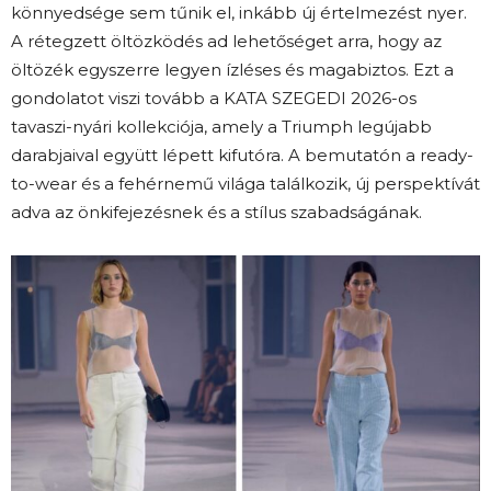
könnyedsége sem tűnik el, inkább új értelmezést nyer.
A rétegzett öltözködés ad lehetőséget arra, hogy az
öltözék egyszerre legyen ízléses és magabiztos. Ezt a
gondolatot viszi tovább a KATA SZEGEDI 2026-os
tavaszi-nyári kollekciója, amely a Triumph legújabb
darabjaival együtt lépett kifutóra. A bemutatón a ready-
to-wear és a fehérnemű világa találkozik, új perspektívát
adva az önkifejezésnek és a stílus szabadságának.