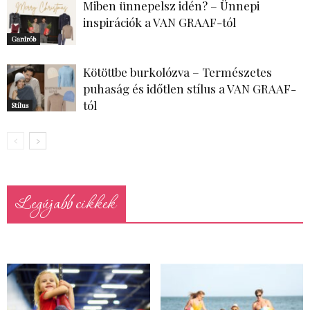
Miben ünnepelsz idén? – Ünnepi
inspirációk a VAN GRAAF-tól
Gardrób
Kötöttbe burkolózva – Természetes
puhaság és időtlen stílus a VAN GRAAF-
tól
Stílus
Legújabb cikkek