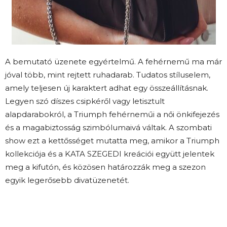
A bemutató üzenete egyértelmű. A fehérnemű ma már
jóval több, mint rejtett ruhadarab. Tudatos stíluselem,
amely teljesen új karaktert adhat egy összeállításnak.
Legyen szó díszes csipkéről vagy letisztult
alapdarabokról, a Triumph fehérneműi a női önkifejezés
és a magabiztosság szimbólumaivá váltak. A szombati
show ezt a kettősséget mutatta meg, amikor a Triumph
kollekciója és a KATA SZEGEDI kreációi együtt jelentek
meg a kifutón, és közösen határozzák meg a szezon
egyik legerősebb divatüzenetét.