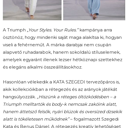
A Triumph
„Your Styles. Your Rules.”
kampánya arra
ösztönöz, hogy mindenki saját maga alakítsa ki, hogyan
viseli a fehérneműt. A márka darabjai nem csupán
alapvető ruhadarabok, hanem sokoldalú stíluselemek,
amelyek egyaránt illenek lezser hétköznapi szettekhez
és elegáns alkalmi összeállításokhoz.
Hasonlóan vélekedik a KATA SZEGEDI tervezőpáros is,
akik kollekcióikban a rétegezés és az arányok játékát
hangsúlyozzák.
„Hiszünk a réteges öltözködésben – a
Triumph melltartók és body-k nemcsak zakóink alatt,
hanem áttetsző felsők, nyári blúzok és oversized dzsekik
alatt is tökéletesen működnek”
– fogalmazott Szegedi
Kata és Benus Dániel. A rétegezés kreatív lehetőséget