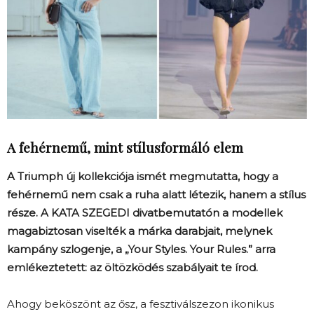
A fehérnemű, mint stílusformáló elem
A Triumph új kollekciója ismét megmutatta, hogy a
fehérnemű nem csak a ruha alatt létezik, hanem a stílus
része. A KATA SZEGEDI divatbemutatón a modellek
magabiztosan viselték a márka darabjait, melynek
kampány szlogenje, a „Your Styles. Your Rules.” arra
emlékeztetett: az öltözködés szabályait te írod.
Ahogy beköszönt az ősz, a fesztiválszezon ikonikus