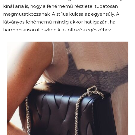
kínál arra is, hogy a fehérnemű részletei tudatosan
megmutatkozzanak. A stílus kulcsa az egyensúly. A
látványos fehérnemű mindig akkor hat igazán, ha
harmonikusan illeszkedik az öltözék egészéhez.