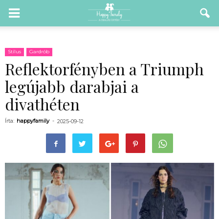
Stílus
Gardrób
Reflektorfényben a Triumph
legújabb darabjai a
divathéten
Írta:
happyfamily
-
2025-09-12