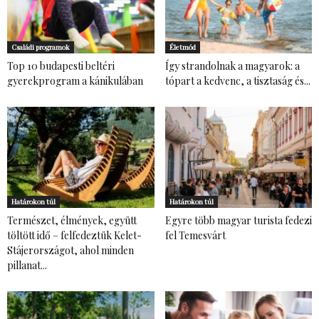
Családi programok
Életmód
Top 10 budapesti beltéri
Így strandolnak a magyarok: a
gyerekprogram a kánikulában
tópart a kedvenc, a tisztaság és...
Határokon túl
Határokon túl
Természet, élmények, együtt
Egyre több magyar turista fedezi
töltött idő – felfedeztük Kelet-
fel Temesvárt
Stájerországot, ahol minden
pillanat...