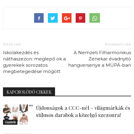
Előző cikk
Következő cikk
Iskolakezdés és
A Nemzeti Filharmonikus
náthaszezon: meglepő ok a
Zenekar évadnyitó
gyerekek sorozatos
hangversenye a MÜPÁ-ban
megbetegedése mögött
KAPCSOLÓDÓ CIKKEK
Újdonságok a CCC-nél – világmárkák és
stílusos darabok a közelgő szezonra!
Gardrób