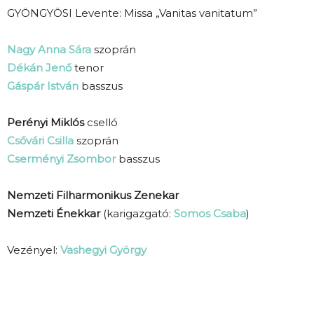
GYÖNGYÖSI Levente: Missa „Vanitas vanitatum”
Nagy Anna Sára
szoprán
Dékán Jenő
tenor
Gáspár István
basszus
Perényi Miklós
cselló
Csővári Csilla
szoprán
Cserményi Zsombor
basszus
Nemzeti Filharmonikus Zenekar
Nemzeti Énekkar
(karigazgató:
Somos Csaba
)
Vezényel:
Vashegyi György