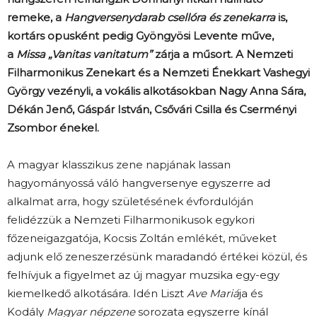
remeke, a
Hangversenydarab csellóra és zenekarra
is,
kortárs opusként pedig Gyöngyösi Levente műve,
a
Missa „Vanitas vanitatum”
zárja a műsort. A Nemzeti
Filharmonikus Zenekart és a Nemzeti Énekkart Vashegyi
György vezényli, a vokális alkotásokban Nagy Anna Sára,
Dékán Jenő, Gáspár István, Csővári Csilla és Cserményi
Zsombor énekel.
A magyar klasszikus zene napjának lassan
hagyományossá váló hangversenye egyszerre ad
alkalmat arra, hogy születésének évfordulóján
felidézzük a Nemzeti Filharmonikusok egykori
főzeneigazgatója, Kocsis Zoltán emlékét, műveket
adjunk elő zeneszerzésünk maradandó értékei közül, és
felhívjuk a figyelmet az új magyar muzsika egy-egy
kiemelkedő alkotására. Idén Liszt
Ave Mariá
ja és
Kodály
Magyar népzene
sorozata egyszerre kínál