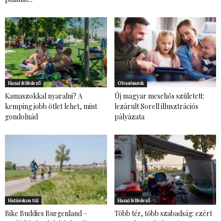
Hazai felfedező
Olvasósarok
Kamaszokkal nyaralni? A
Új magyar mesehős született:
kemping jobb ötlet lehet, mint
lezárult Sorell illusztrációs
gondolnád
pályázata
Határokon túl
Hazai felfedező
Bike Buddies Burgenland –
Több tér, több szabadság: ezért