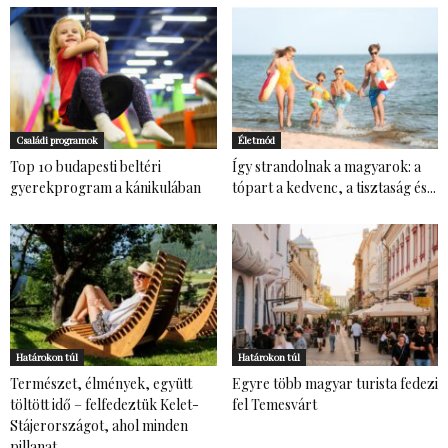
Családi programok
Életmód
Top 10 budapesti beltéri
Így strandolnak a magyarok: a
gyerekprogram a kánikulában
tópart a kedvenc, a tisztaság és...
Határokon túl
Határokon túl
Természet, élmények, együtt
Egyre több magyar turista fedezi
töltött idő – felfedeztük Kelet-
fel Temesvárt
Stájerországot, ahol minden
pillanat...