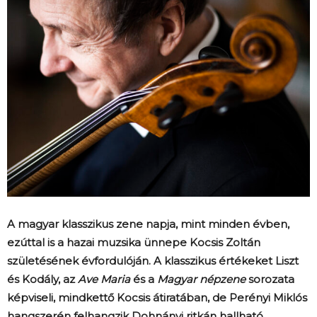
A magyar klasszikus zene napja, mint minden évben,
ezúttal is a hazai muzsika ünnepe Kocsis Zoltán
születésének évfordulóján. A klasszikus értékeket Liszt
és Kodály, az
Ave Maria
és a
Magyar népzene
sorozata
képviseli, mindkettő Kocsis átiratában, de Perényi Miklós
hangszerén felhangzik Dohnányi ritkán hallható