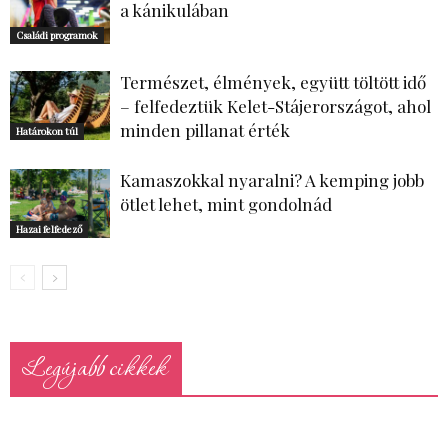
a kánikulában
Családi programok
Természet, élmények, együtt töltött idő
– felfedeztük Kelet-Stájerországot, ahol
minden pillanat érték
Határokon túl
Kamaszokkal nyaralni? A kemping jobb
ötlet lehet, mint gondolnád
Hazai felfedező
Legújabb cikkek