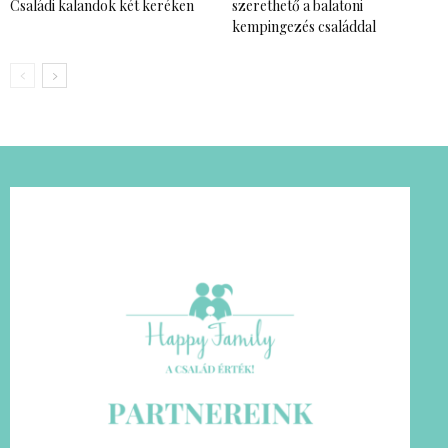
Családi kalandok két keréken
szerethető a balatoni
kempingezés családdal