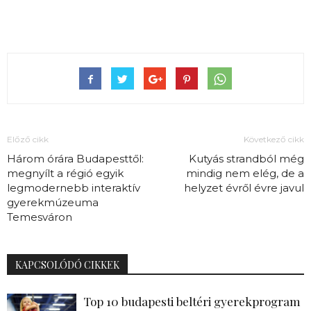
Előző cikk
Következő cikk
Három órára Budapesttől:
Kutyás strandból még
megnyílt a régió egyik
mindig nem elég, de a
legmodernebb interaktív
helyzet évről évre javul
gyerekmúzeuma
Temesváron
KAPCSOLÓDÓ CIKKEK
Top 10 budapesti beltéri gyerekprogram