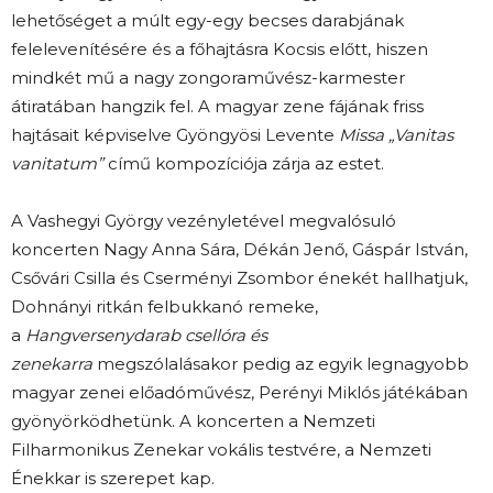
lehetőséget a múlt egy-egy becses darabjának
felelevenítésére és a főhajtásra Kocsis előtt, hiszen
mindkét mű a nagy zongoraművész-karmester
átiratában hangzik fel. A magyar zene fájának friss
hajtásait képviselve Gyöngyösi Levente
Missa „Vanitas
vanitatum”
című kompozíciója zárja az estet.
A Vashegyi György vezényletével megvalósuló
koncerten Nagy Anna Sára, Dékán Jenő, Gáspár István,
Csővári Csilla és Cserményi Zsombor énekét hallhatjuk,
Dohnányi ritkán felbukkanó remeke,
a
Hangversenydarab csellóra és
zenekarra
megszólalásakor pedig az egyik legnagyobb
magyar zenei előadóművész, Perényi Miklós játékában
gyönyörködhetünk. A koncerten a Nemzeti
Filharmonikus Zenekar vokális testvére, a Nemzeti
Énekkar is szerepet kap.