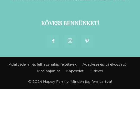
KÖVESS BENNÜNKET!
Adatvédelmi és felhasználási feltételek
Adatkezelési tájékoztató
Médiaajánlat
Kapcsolat
Hírlevél
© 2024 Happy Family, Minden jog fenntartva!