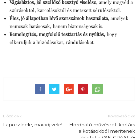
Vágásbiztos, jól szellőző kesztyű viselése
, amely megvéd a
szúrásoktól, karcolásoktól és metszett sérülésektől.
Éles, jó állapotban lévő szerszámok használata
, amelyek
nemcsak hatásosak, hanem biztonságosak is.
Bemelegítés, megfelelő testtartás
és nyújtás,
hogy
elkerüljük a húzódásokat, rándulásokat.
Előző cikk
Következő cikk
Lapozz bele, maradj vele!
Hordható művészet: kortárs
alkotásokból merítenek
ihletet a VAN GRAAF új