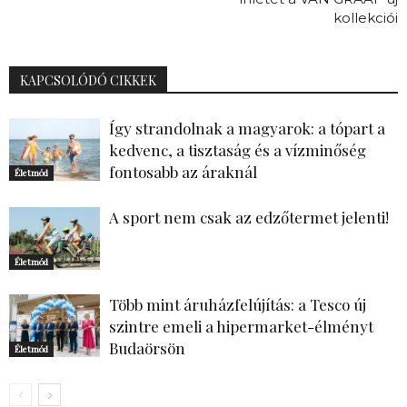
kollekciói
KAPCSOLÓDÓ CIKKEK
Így strandolnak a magyarok: a tópart a
kedvenc, a tisztaság és a vízminőség
fontosabb az áraknál
Életmód
A sport nem csak az edzőtermet jelenti!
Életmód
Több mint áruházfelújítás: a Tesco új
szintre emeli a hipermarket-élményt
Budaörsön
Életmód