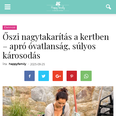
Életmód
Őszi nagytakarítás a kertben
– apró óvatlanság, súlyos
károsodás
Írta:
happyfamily
-
2025-09-25