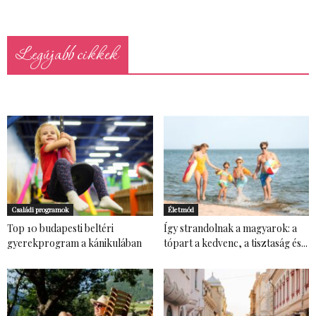
Legújabb cikkek
Családi programok
Életmód
Top 10 budapesti beltéri
Így strandolnak a magyarok: a
gyerekprogram a kánikulában
tópart a kedvenc, a tisztaság és...