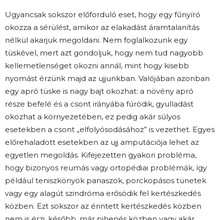
Ugyancsak sokszor előforduló eset, hogy egy fűnyíró
okozza a sérülést, amikor az elakadást áramtalanítás
nélkül akarjuk megoldani. Nem foglalkozunk egy
tüskével, mert azt gondoljuk, hogy nem tud nagyobb
kellemetlenséget okozni annál, mint hogy kisebb
nyomást érzünk majd az ujjunkban. Valójában azonban
egy apró tüske is nagy bajt okozhat: a növény apró
része befelé és a csont irányába fúródik, gyulladást
okozhat a környezetében, ez pedig akár súlyos
esetekben a csont „elfolyósodásához” is vezethet. Egyes
előrehaladott esetekben az ujj amputációja lehet az
egyetlen megoldás. Kifejezetten gyakori probléma,
hogy bizonyos reumás vagy ortopédiai problémák, így
például teniszkönyök panaszok, porckopásos tünetek
vagy egy alagút szindróma erősödik fel kertészkedés
közben. Ezt sokszor az érintett kertészkedés közben
nem is érzi, később, már pihenés közben vagy akár