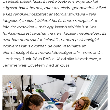
„A kézsérülések hosszú távú következményei sokkal
súlyosabbak lehetnek, mint azt elsőre gondolnánk. Mivel
a kéz rendkívül összetett anatómiai struktúra – tele
idegekkel, inakkal, ízületekkel és finom mozgásokat
irányító izmokkal –, már egy kisebb sérülés is súlyos
funkcióvesztést okozhat, ha nem kezelik megfelelően. Ez
azonban nemcsak funkcionális, hanem pszichológiai
problémákat is okozhat, de befolyásolhatja az
életminőséget és a munkaképességet is”
– mondta Dr.
Hetthéssy Judit Réka PhD a Kézklinika kézsebésze, a
Semmelweis Egyetem v. adjunktusa.