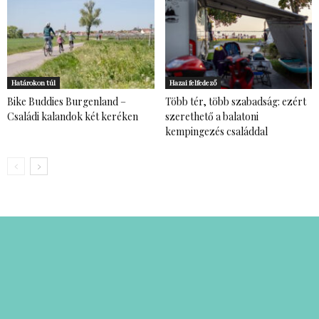
Határokon túl
Hazai felfedező
Bike Buddies Burgenland –
Több tér, több szabadság: ezért
Családi kalandok két keréken
szerethető a balatoni
kempingezés családdal