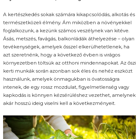
A kertészkedés sokak számára kikapcsolódás, alkotás és
természetközeli élmény. Ám miközben a növényekkel
foglalkozunk, a kezünk számos veszélynek van kitéve.
Ásás, metszés, favágás, balkonládák áthelyezése – olyan
tevékenységek, amelyek ősszel elkerülhetetlenek, ha
azt szeretnénk, hogy a következő évben is virágos
környezetben töltsük az otthoni mindennapokat. Az őszi
kerti munkák során azonban sok éles és nehéz eszközt
használunk, amelyek önmagukban is óvatosságra
intenek, de egy rossz mozdulat, figyelmetlenség vagy
kapkodás is könnyen kézsérüléshez vezethet, amelynek
akár hosszú ideig viselni kell a következményeit.