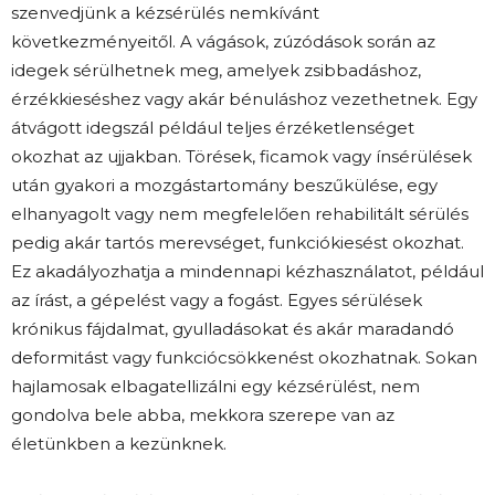
szenvedjünk a kézsérülés nemkívánt
következményeitől. A vágások, zúzódások során az
idegek sérülhetnek meg, amelyek zsibbadáshoz,
érzékkieséshez vagy akár bénuláshoz vezethetnek. Egy
átvágott idegszál például teljes érzéketlenséget
okozhat az ujjakban. Törések, ficamok vagy ínsérülések
után gyakori a mozgástartomány beszűkülése, egy
elhanyagolt vagy nem megfelelően rehabilitált sérülés
pedig akár tartós merevséget, funkciókiesést okozhat.
Ez akadályozhatja a mindennapi kézhasználatot, például
az írást, a gépelést vagy a fogást. Egyes sérülések
krónikus fájdalmat, gyulladásokat és akár maradandó
deformitást vagy funkciócsökkenést okozhatnak. Sokan
hajlamosak elbagatellizálni egy kézsérülést, nem
gondolva bele abba, mekkora szerepe van az
életünkben a kezünknek.