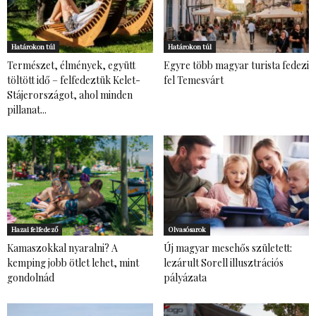
Határokon túl
Határokon túl
Természet, élmények, együtt
Egyre több magyar turista fedezi
töltött idő – felfedeztük Kelet-
fel Temesvárt
Stájerországot, ahol minden
pillanat...
Hazai felfedező
Olvasósarok
Kamaszokkal nyaralni? A
Új magyar mesehős született:
kemping jobb ötlet lehet, mint
lezárult Sorell illusztrációs
gondolnád
pályázata