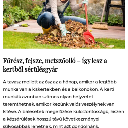
Fűrész, fejsze, metszőolló – így lesz a
kertből sérülésgyár
A tavasz mellett az ősz az a hónap, amikor a legtöbb
munka van a kiskertekben és a balkonokon. A kerti
munkák azonban számos olyan helyzetet
teremthetnek, amikor kezünk valós veszélynek van
kitéve. A balesetek megelőzése kulcsfontosságú, hiszen
a kézsérülések hosszú távú következményei
súlyosabbak lehetnek, mint azt gondolnánk.