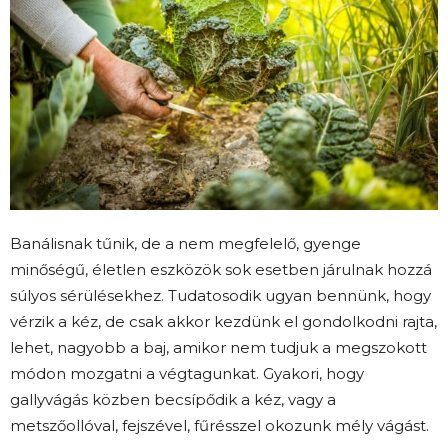
Banálisnak tűnik, de a nem megfelelő, gyenge
minőségű, életlen eszközök sok esetben járulnak hozzá
súlyos sérülésekhez. Tudatosodik ugyan bennünk, hogy
vérzik a kéz, de csak akkor kezdünk el gondolkodni rajta,
lehet, nagyobb a baj, amikor nem tudjuk a megszokott
módon mozgatni a végtagunkat. Gyakori, hogy
gallyvágás közben becsípődik a kéz, vagy a
metszőollóval, fejszével, fűrésszel okozunk mély vágást.