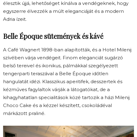
élesztik újjá, lehetőséget kínálva a vendégeknek, hogy
egyszerre élvezzék a múlt eleganciáját és a modern
Adria ízeit.
Belle Époque sütemények és kávé
A Café Wagnert 1898-ban alapították, és a Hotel Milenij
szívében várja vendégeit. Finom eleganciát sugárzó
belső tereivel és ikonikus, pálmákkal szegélyezett
tengerparti teraszával a Belle Époque időtlen
hangulatát idézi. Klasszikus aperitifek, desszertek és
kézműves fagylaltok várják a látogatókat, de a
kihagyhatatlan specialitások közé tartozik a házi Milenij
Choco Cake és a kézzel készített, csokoládéval
márkázott praliné.