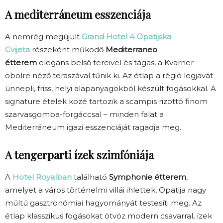
A mediterráneum esszenciája
A nemrég megújult
Grand Hotel 4 Opatijska
Cvijeta
részeként működő
Mediterraneo
étterem
elegáns belső tereivel és tágas, a Kvarner-
öbölre néző teraszával tűnik ki. Az étlap a régió legjavát
ünnepli, friss, helyi alapanyagokból készült fogásokkal. A
signature ételek közé tartozik a scampis rizottó finom
szarvasgomba-forgáccsal – minden falat a
Mediterráneum igazi esszenciáját ragadja meg.
A tengerparti ízek szimfóniája
A
Hotel Royalban
található
Symphonie étterem
,
amelyet a város történelmi villái ihlettek, Opatija nagy
múltú gasztronómiai hagyományát testesíti meg. Az
étlap klasszikus fogásokat ötvöz modern csavarral, ízek