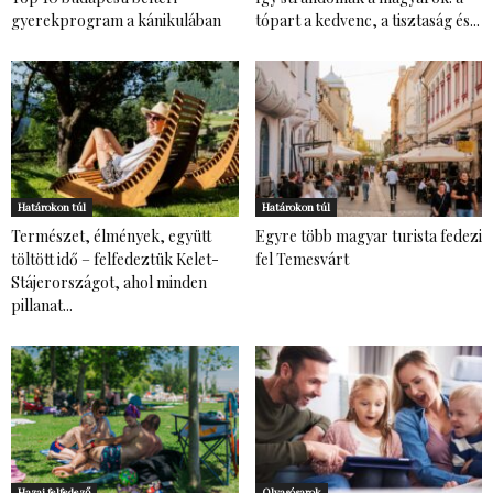
gyerekprogram a kánikulában
tópart a kedvenc, a tisztaság és...
Határokon túl
Határokon túl
Természet, élmények, együtt
Egyre több magyar turista fedezi
töltött idő – felfedeztük Kelet-
fel Temesvárt
Stájerországot, ahol minden
pillanat...
Hazai felfedező
Olvasósarok