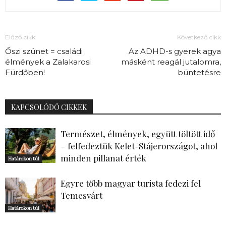
Előző cikk
Következő cikk
Őszi szünet = családi
Az ADHD-s gyerek agya
élmények a Zalakarosi
másként reagál jutalomra,
Fürdőben!
büntetésre
KAPCSOLÓDÓ CIKKEK
Természet, élmények, együtt töltött idő
– felfedeztük Kelet-Stájerországot, ahol
minden pillanat érték
Határokon túl
Egyre több magyar turista fedezi fel
Temesvárt
Határokon túl