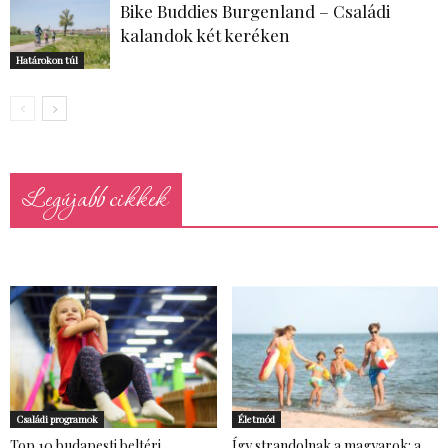
Bike Buddies Burgenland – Családi
kalandok két keréken
Határokon túl
Legújabb cikkek
Családi programok
Életmód
Top 10 budapesti beltéri
Így strandolnak a magyarok: a