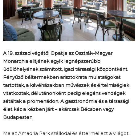
A 19. század végétől Opatija az Osztrák–Magyar
Monarchia elitjének egyik legnépszerűbb
üdülőhelyének számított, igazi társasági központként.
Fényűző báltermekben arisztokrata mulatságokat
tartottak, a kávéházakban művészek és értelmiségiek
vitatkoztak, délutánonként pedig elegáns vendégek
sétáltak a promenádon. A gasztronómia és a társasági
élet kéz a kézben járt – akárcsak Bécsben vagy
Budapesten.
Ma az Amadria Park szállodái és éttermei ezt a világot