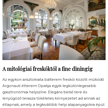
A mitológiai freskóktól a fine diningig
Az egykori arisztokrata bálterem freskói között működő
Argonauti étterem Opatija egyik legkülönlegesebb
gasztronómiai helyszíne. Elegáns belső tere és
lenyűgöző terasza tökéletes környezetet ad annak az
étlapnak, amely a legkiválóbb helyi alapanyagokra épül: