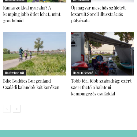
Kamaszokkal nyaralni? A
Új magyar mesehős született:
kemping jobb ötlet lehet, mint
lezárult Sorell illusztrációs
gondolnád
pályázata
Határokon túl
Hazai felfedező
Bike Buddies Burgenland –
Több tér, több szabadság: ezért
Családi kalandok két keréken
szerethető a balatoni
kempingezés családdal