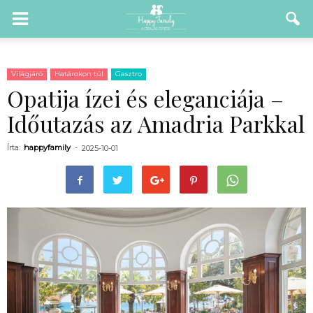
Világjáró
Határokon túl
Gasztro
Opatija ízei és eleganciája –
Időutazás az Amadria Parkkal
Írta:
happyfamily
-
2025-10-01