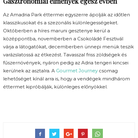
Gasztronómiai élmények egész évben
Az Amadria Park éttermei egyszerre ápolják az időtlen
klasszikusokat és a szezonális különlegességeket.
Októberben a híres maruni gesztenye kerül a
középpontba, novemberben a Csokoládé Fesztivál
várja a látogatókat, decemberben ünnepi menük teszik
varázslatossá az étkezést. Tavasszal friss zöldségek és
fűszernövények, nyáron pedig az Adria tengeri kincsei
kerülnek az asztalra. A
Gourmet Journey
csomag
lehetőséget kínál arra is, hogy a vendégek mindhárom
éttermet kipróbálják, különleges előnyökkel.