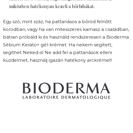
miközben hatékonyan kezeli a bőrhibákat.
Egy szó, mint száz, ha pattanásos a bőröd felnőtt
korodban, vagy ha van mitesszeres kamasz a családban,
bátran próbáld ki és használd rendszeresen a Bioderma
Sébium Kerato+ gél-krémet. Ha nekem segített,
segíthet Neked is! Ne add fel a pattanások elleni
küzdelmet, használj igazán hatékony arckrémet!