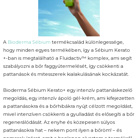
A
Bioderma Sébium
termékcsalád különlegessége,
hogy minden egyes termékében, így a Sébium Kerato
+-ban is megtalálható a Fluidactiv™ komplex, ami segít
szabályozni a bőr faggyútermelését, így csökkenti a
pattanások és mitesszerek kialakulásának kockázatát.
Bioderma Sébium Kerato+ egy intenzív pattanáskezelő
megoldás, egy intenzív ápoló gél-krém, ami kifejezetten
a pattanásokra és a bőrhibákra nyújt célzott megoldást,
mivel intenzíven csökkenti a gyulladást és elősegíti a bőr
regenerálódását. Az enyhe és közepesen súlyos
pattanásokra hat – nekem pont ilyen a bőröm! – és