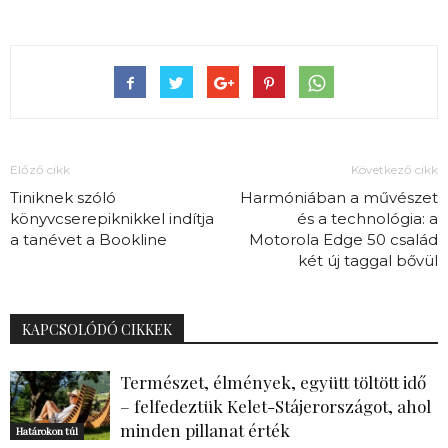
Előző cikk
Következő cikk
Tiniknek szóló
Harmóniában a művészet
könyvcserepiknikkel indítja
és a technológia: a
a tanévet a Bookline
Motorola Edge 50 család
két új taggal bővül
KAPCSOLÓDÓ CIKKEK
Természet, élmények, együtt töltött idő
– felfedeztük Kelet-Stájerországot, ahol
minden pillanat érték
Határokon túl