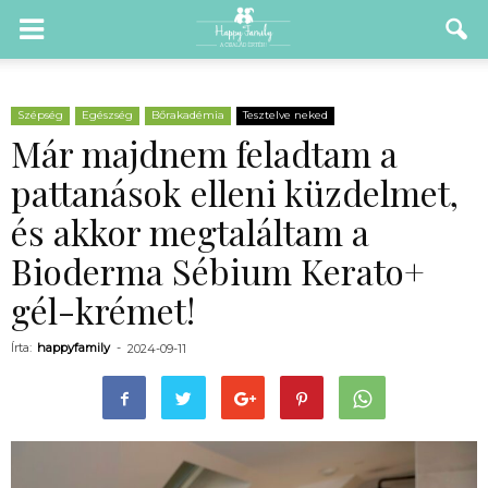
Szépség
Egészség
Bőrakadémia
Tesztelve neked
Már majdnem feladtam a
pattanások elleni küzdelmet,
és akkor megtaláltam a
Bioderma Sébium Kerato+
gél-krémet!
Írta:
happyfamily
-
2024-09-11