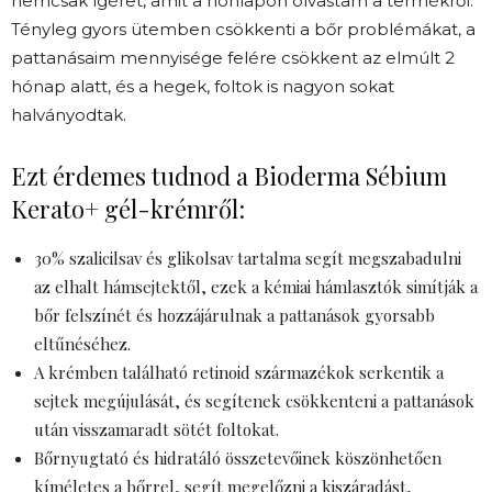
nemcsak ígéret, amit a honlapon olvastam a termékről.
Tényleg gyors ütemben csökkenti a bőr problémákat, a
pattanásaim mennyisége felére csökkent az elmúlt 2
hónap alatt, és a hegek, foltok is nagyon sokat
halványodtak.
Ezt érdemes tudnod a Bioderma Sébium
Kerato+ gél-krémről:
30% szalicilsav és glikolsav tartalma segít megszabadulni
az elhalt hámsejtektől, ezek a kémiai hámlasztók simítják a
bőr felszínét és hozzájárulnak a pattanások gyorsabb
eltűnéséhez.
A krémben található retinoid származékok serkentik a
sejtek megújulását, és segítenek csökkenteni a pattanások
után visszamaradt sötét foltokat.
Bőrnyugtató és hidratáló összetevőinek köszönhetően
kíméletes a bőrrel, segít megelőzni a kiszáradást,