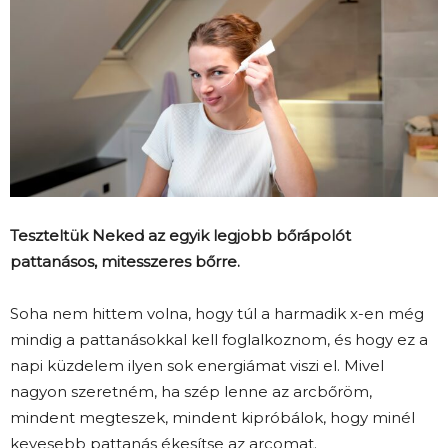
Teszteltük Neked az egyik legjobb bőrápolót
pattanásos, mitesszeres bőrre.
Soha nem hittem volna, hogy túl a harmadik x-en még
mindig a pattanásokkal kell foglalkoznom, és hogy ez a
napi küzdelem ilyen sok energiámat viszi el. Mivel
nagyon szeretném, ha szép lenne az arcbőröm,
mindent megteszek, mindent kipróbálok, hogy minél
kevesebb pattanás ékesítse az arcomat.