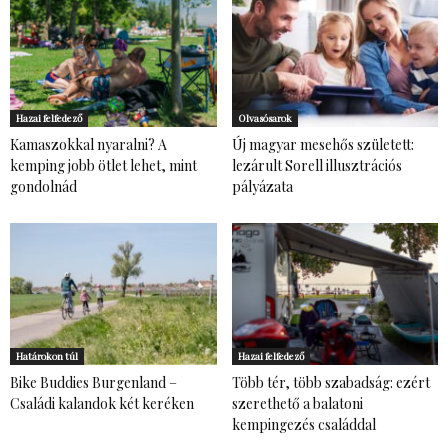
Hazai felfedező
Olvasósarok
Kamaszokkal nyaralni? A
Új magyar mesehős született:
kemping jobb ötlet lehet, mint
lezárult Sorell illusztrációs
gondolnád
pályázata
Határokon túl
Hazai felfedező
Bike Buddies Burgenland –
Több tér, több szabadság: ezért
Családi kalandok két keréken
szerethető a balatoni
kempingezés családdal