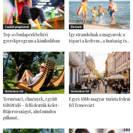
Családi programok
Életmód
Top 10 budapesti beltéri
Így strandolnak a magyarok: a
gyerekprogram a kánikulában
tópart a kedvenc, a tisztaság és...
Határokon túl
Határokon túl
Természet, élmények, együtt
Egyre több magyar turista fedezi
töltött idő – felfedeztük Kelet-
fel Temesvárt
Stájerországot, ahol minden
pillanat...