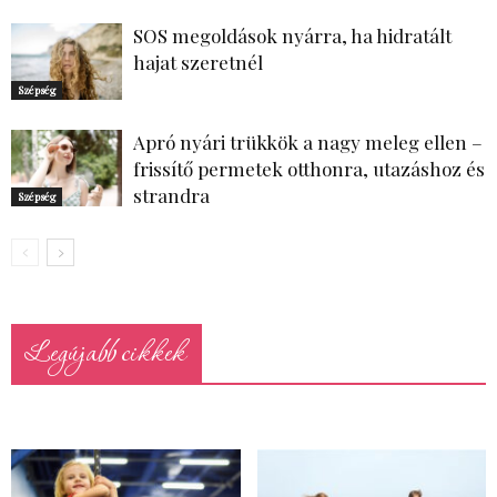
SOS megoldások nyárra, ha hidratált
hajat szeretnél
Szépség
Apró nyári trükkök a nagy meleg ellen –
frissítő permetek otthonra, utazáshoz és
strandra
Szépség
Legújabb cikkek