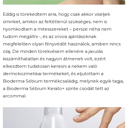
Eddig is törekedtem arra, hogy csak akkor viseljek
sminket, amikor az feltétlenül szükséges, nem is
nyomkodtam a mitesszereket – persze néha nem
tudom megállni -, és az orvosi ajánlásoknak
megfelelően olyan fényvédőt használok, amiben nincs
olaj. De minden törekvésem ellenére a javulás
kiszámíthatatlan és nagyon átmeneti volt, ezért
elkezdtem tudatosan keresni a nekem való
dermokozmetikai termékeket, és eljutottam a
Bioderma Sébium termékcsaládig, melynek egyik tagja,
a Bioderma Sébium Kerato+ szinte csodát tett az
arcommal.