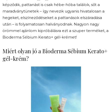
képződik, pattanást is csak hébe-hóba találok, sőt a
maradványtünetek – így nevezik ugyanis hivatalosan a
hegeket, elszíneződéseket a pattanások elszáradása
után – is folyamatosan halványodnak. Nagyon nagy
örömmel ajánlom kipróbálásra ezt a szuper terméket, a
Bioderma Sébium Kerato+ gél-krémet!
Miért olyan jó a Bioderma Sébium Kerato+
gél-krém?