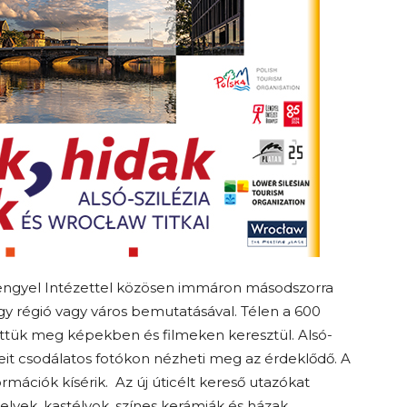
engyel Intézettel közösen immáron másodszorra
gy régió vagy város bemutatásával. Télen a 600
ettük meg képekben és filmeken keresztül. Alsó-
eit csodálatos fotókon nézheti meg az érdeklődő. A
ációk kísérik. Az új úticélt kereső utazókat
elyek, kastélyok, színes kerámiák és házak