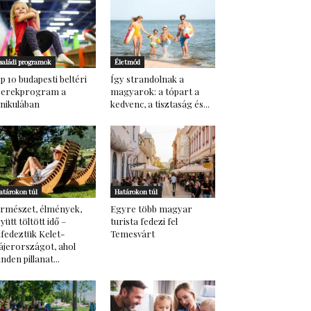
saládi programok
Életmód
p 10 budapesti beltéri
Így strandolnak a
yerekprogram a
magyarok: a tópart a
nikulában
kedvenc, a tisztaság és...
atárokon túl
Határokon túl
rmészet, élmények,
Egyre több magyar
yütt töltött idő –
turista fedezi fel
lfedeztük Kelet-
Temesvárt
ájerországot, ahol
nden pillanat...