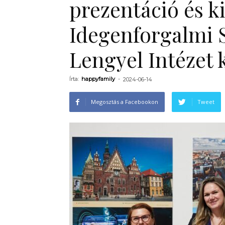
prezentáció és ki
Idegenforgalmi S
Lengyel Intézet 
Írta:
happyfamily
-
2024-06-14
Megosztás a Facebookon
Tweet