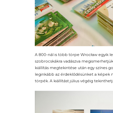
A 800-nál is több törpe Wrocław egyik le
szobrocskákra vadászva megismerhetjük 
kiállítás megtekintése után egy színes go
leginkább az érdeklődésünket a képek me
törpék. A kiállítást július végéig tekin