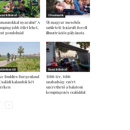
azai felfedező
Olvasósarok
maszokkal nyaralni? A
Új magyar mesehős
mping jobb ötlet lehet,
született: lezárult Sorell
nt gondolnád
illusztrációs pályázata
atárokon túl
Hazai felfedező
ke Buddies Burgenland
Több tér, több
Családi kalandok két
szabadság: ezért
eréken
szerethető a balatoni
kempingezés családdal