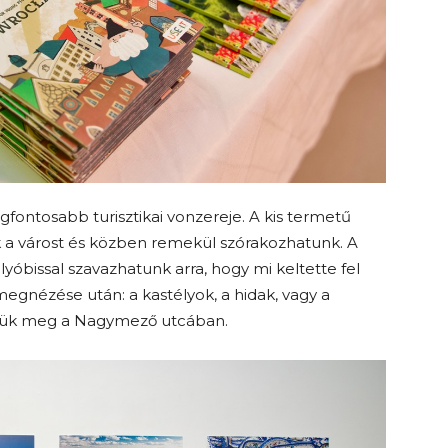
gfontosabb turisztikai vonzereje. A kis termetű
a várost és közben remekül szórakozhatunk. A
lyóbissal szavazhatunk arra, hogy mi keltette fel
gnézése után: a kastélyok, a hidak, vagy a
thetjük meg a Nagymező utcában.