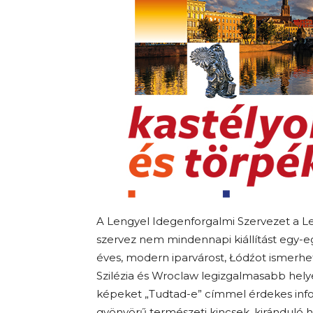
A Lengyel Idegenforgalmi Szervezet a L
szervez nem mindennapi kiállítást egy-e
éves, modern iparvárost, Łódźot ismerh
Szilézia és Wroclaw legizgalmasabb hely
képeket „Tudtad-e” címmel érdekes inform
gyönyörű természeti kincsek, kiránduló h