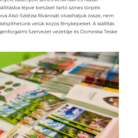
iállításba lépve betűket tartó színes törpék
a Alsó-Szilézia fővárosát olvashatjuk össze, nem
készíthetünk velük közös fényképeket. A kiállítás
genforgalmi Szervezet vezetője és Dominika Teske