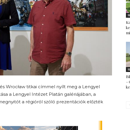
H
Ka
ke
mi
H
Bi
– 
a és Wrocław titkai címmel nyílt meg a Lengyel
k
ása a Lengyel Intézet Platán galériájában, a
megnyitót a régióról szóló prezentációk előzték