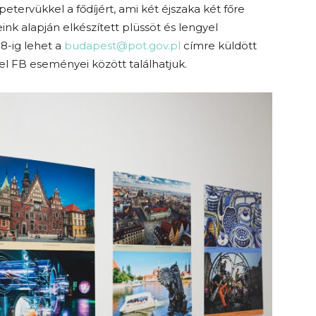
etervükkel a fődíjért, ami két éjszaka két főre
ink alapján elkészített plüssöt és lengyel
8-ig lehet a
budapest@pot.gov.pl
címre küldött
vel FB eseményei között találhatjuk.