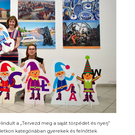
elindult a „Tervezd meg a saját törpédet és nyerj”
életkori kategóriában gyerekek és felnőttek