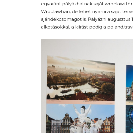
egyaránt pályázhatnak saját wroclawi törp
Wroclawban, de lehet nyerni a saját terve
ajándékcsomagot is. Pályázni augusztus 1
alkotásokkal, a kiírást pedig a poland.tra