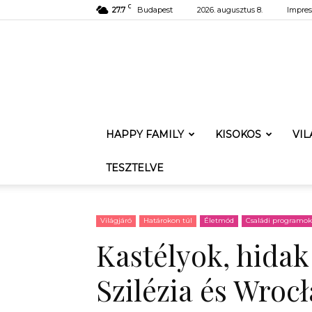
C
27.7
Budapest
2026. augusztus 8.
Impre
HAPPY FAMILY
KISOKOS
VI
TESZTELVE
Világjáró
Határokon túl
Életmód
Családi programok
Kastélyok, hidak
Szilézia és Wrocł