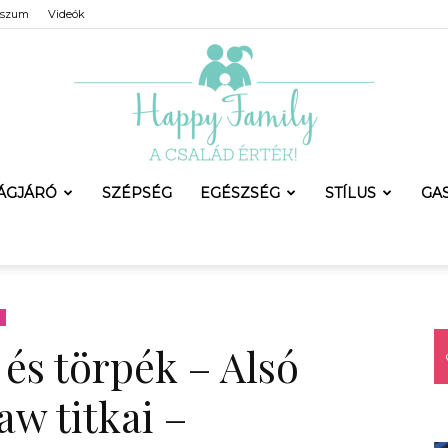
sszum
Videók
LÁGJÁRÓ
SZÉPSÉG
EGÉSZSÉG
STÍLUS
GA
Happy
 és törpék – Alsó
Family
aw titkai –