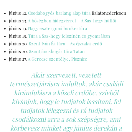
június 12.
Csodabogyós barlang alap túra
Balatonedericsen
június 13.
A hőségben hidegvérrel – A Sas-hegy hüllői
június 13.
Nagy esztergomi bunkertúra
június 19.
Túra a Sas-hegy felszínén és gyomrában
június 20
. Szent Iván Éji túra – Az éjszakai erdő
június 20.
Szentjánosbogár túra Tatán
június 27.
A Gerecse szentélye, Pisznice
Akár szervezett, vezetett
természetjárásra indultok, akár családi
kirándulásra a közeli erdőbe, szívből
kívánjuk, hogy le tudjatok lassítani, fel
tudjatok lélegezni és rá tudjatok
csodálkozni arra a sok szépségre, ami
körbevesz minket agy június derekán a