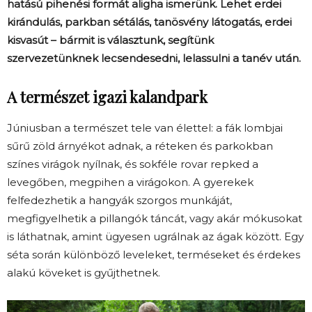
hatású pihenési formát aligha ismerünk. Lehet erdei
kirándulás, parkban sétálás, tanösvény látogatás, erdei
kisvasút – bármit is választunk, segítünk
szervezetünknek lecsendesedni, lelassulni a tanév után.
A természet igazi kalandpark
Júniusban a természet tele van élettel: a fák lombjai
sűrű zöld árnyékot adnak, a réteken és parkokban
színes virágok nyílnak, és sokféle rovar repked a
levegőben, megpihen a virágokon. A gyerekek
felfedezhetik a hangyák szorgos munkáját,
megfigyelhetik a pillangók táncát, vagy akár mókusokat
is láthatnak, amint ügyesen ugrálnak az ágak között. Egy
séta során különböző leveleket, terméseket és érdekes
alakú köveket is gyűjthetnek.