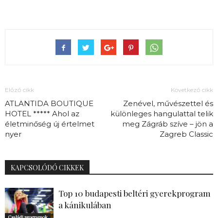
Előző cikk
Következő cikk
ATLANTIDA BOUTIQUE
Zenével, művészettel és
HOTEL ***** Ahol az
különleges hangulattal telik
életminőség új értelmet
meg Zágráb szíve – jön a
nyer
Zagreb Classic
KAPCSOLÓDÓ CIKKEK
Top 10 budapesti beltéri gyerekprogram
a kánikulában
Családi programok