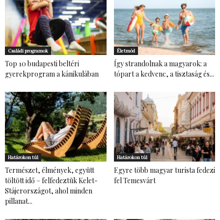
Családi programok
Életmód
Top 10 budapesti beltéri
Így strandolnak a magyarok: a
gyerekprogram a kánikulában
tópart a kedvenc, a tisztaság és...
Határokon túl
Határokon túl
Természet, élmények, együtt
Egyre több magyar turista fedezi
töltött idő – felfedeztük Kelet-
fel Temesvárt
Stájerországot, ahol minden
pillanat...