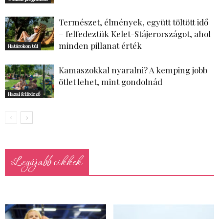
Természet, élmények, együtt töltött idő
– felfedeztük Kelet-Stájerországot, ahol
minden pillanat érték
Határokon túl
Kamaszokkal nyaralni? A kemping jobb
ötlet lehet, mint gondolnád
Hazai felfedező
Legújabb cikkek