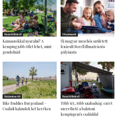
Hazai felfedező
Olvasósarok
Kamaszokkal nyaralni? A
Új magyar mesehős született:
kemping jobb ötlet lehet, mint
lezárult Sorell illusztrációs
gondolnád
pályázata
Határokon túl
Hazai felfedező
Bike Buddies Burgenland –
Több tér, több szabadság: ezért
Családi kalandok két keréken
szerethető a balatoni
kempingezés családdal