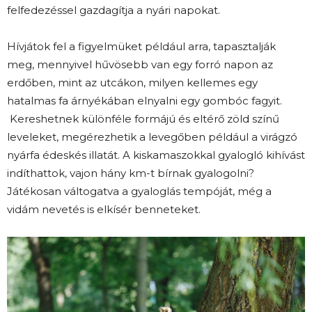
felfedezéssel gazdagítja a nyári napokat.
Hívjátok fel a figyelmüket például arra, tapasztalják
meg, mennyivel hűvösebb van egy forró napon az
erdőben, mint az utcákon, milyen kellemes egy
hatalmas fa árnyékában elnyalni egy gombóc fagyit.
Kereshetnek különféle formájú és eltérő zöld színű
leveleket, megérezhetik a levegőben például a virágzó
nyárfa édeskés illatát. A kiskamaszokkal gyalogló kihívást
indíthattok, vajon hány km-t bírnak gyalogolni?
Játékosan váltogatva a gyaloglás tempóját, még a
vidám nevetés is elkísér benneteket.