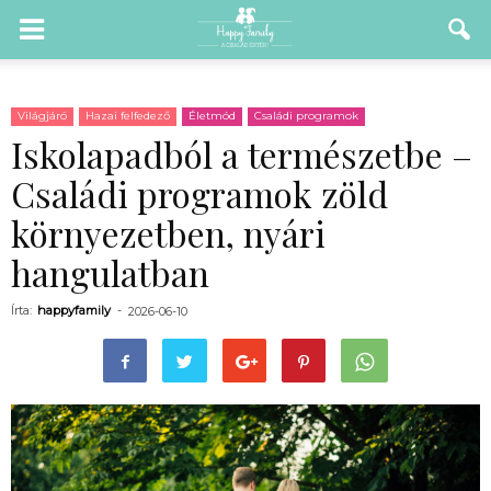
Világjáró
Hazai felfedező
Életmód
Családi programok
Iskolapadból a természetbe –
Családi programok zöld
környezetben, nyári
hangulatban
Írta:
happyfamily
-
2026-06-10