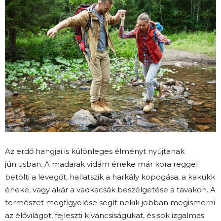
Az erdő hangjai is különleges élményt nyújtanak
júniusban. A madarak vidám éneke már kora reggel
betölti a levegőt, hallatszik a harkály kopogása, a kakukk
éneke, vagy akár a vadkacsák beszélgetése a tavakon. A
természet megfigyelése segít nekik jobban megismerni
az élővilágot, fejleszti kíváncsiságukat, és sok izgalmas