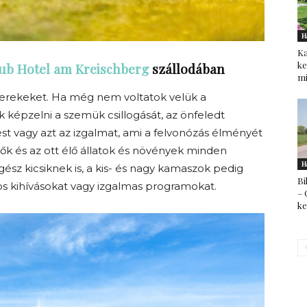
H
Ka
ke
ub Hotel am Kreischberg
szállodában
mi
yerekeket. Ha még nem voltatok velük a
k képzelni a szemük csillogását, az önfeledt
izést vagy azt az izgalmat, ami a felvonózás élményét
lők és az ott élő állatok és növények minden
H
sz kicsiknek is, a kis- és nagy kamaszok pedig
Bi
os kihívásokat vagy izgalmas programokat.
– 
k