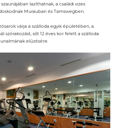
szaunájában lazíthatnak, a családi vizes
ondoskodnak Murauban és Tamswegben.
szósarok várja a szálloda egyik épületében, a
nál szórakozást, sőt 12 éves kor felett a szálloda
k unalmának elűzésére.