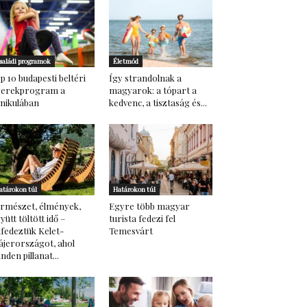
saládi programok
Életmód
p 10 budapesti beltéri
Így strandolnak a
yerekprogram a
magyarok: a tópart a
nikulában
kedvenc, a tisztaság és...
atárokon túl
Határokon túl
rmészet, élmények,
Egyre több magyar
yütt töltött idő –
turista fedezi fel
lfedeztük Kelet-
Temesvárt
ájerországot, ahol
nden pillanat...