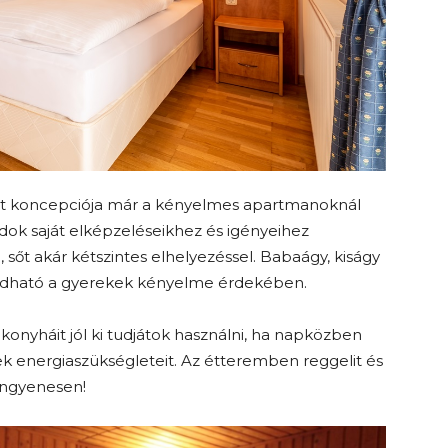
t koncepciója már a kényelmes apartmanoknál
dok saját elképzeléseikhez és igényeihez
, sőt akár kétszintes elhelyezéssel. Babaágy, kiságy
oldható a gyerekek kényelme érdekében.
konyháit jól ki tudjátok használni, ha napközben
rekek energiaszükségleteit. Az étteremben reggelit és
 ingyenesen!