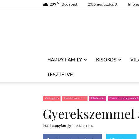
C
20.7
Budapest
2026. augusztus 8.
Impre
HAPPY FAMILY
KISOKOS
VI
TESZTELVE
Világjáró
Határokon túl
Életmód
Családi programok
Gyerekszemmel 
Írta:
happyfamily
-
2025-08-07