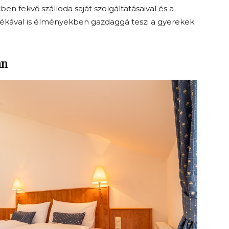
n fekvő szálloda saját szolgáltatásaival és a
asztékával is élményekben gazdaggá teszi a gyerekek
an