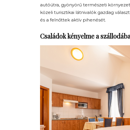
autóútra, gyönyörű természeti környezetbe
közeli turisztikai látnivalók gazdag vál
és a felnőttek aktív pihenését.
Családok kényelme a szállodáb