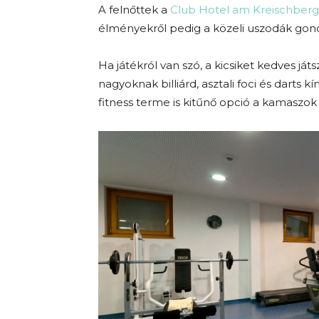
A felnőttek a
Club Hotel am Kreischberg
élményekről pedig a közeli uszodák g
Ha játékról van szó, a kicsiket kedves ját
nagyoknak billiárd, asztali foci és darts kí
fitness terme is kitűnő opció a kamaszo