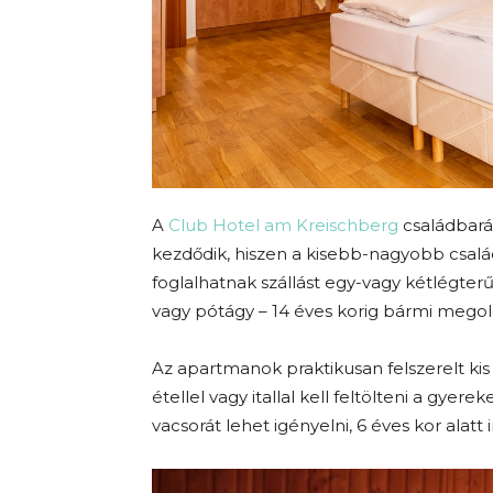
A
Club Hotel am Kreischberg
családbará
kezdődik, hiszen a kisebb-nagyobb csalá
foglalhatnak szállást egy-vagy kétlégterű
vagy pótágy – 14 éves korig bármi meg
Az apartmanok praktikusan felszerelt kis 
étellel vagy itallal kell feltölteni a gye
vacsorát lehet igényelni, 6 éves kor alatt