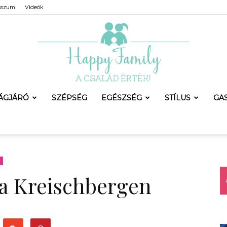
sszum
Videók
LÁGJÁRÓ
SZÉPSÉG
EGÉSZSÉG
STÍLUS
GA
Happy
a Kreischbergen
Family