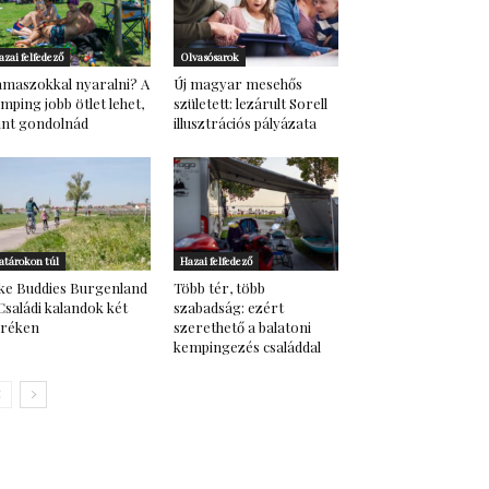
azai felfedező
Olvasósarok
maszokkal nyaralni? A
Új magyar mesehős
mping jobb ötlet lehet,
született: lezárult Sorell
nt gondolnád
illusztrációs pályázata
atárokon túl
Hazai felfedező
ke Buddies Burgenland
Több tér, több
Családi kalandok két
szabadság: ezért
eréken
szerethető a balatoni
kempingezés családdal