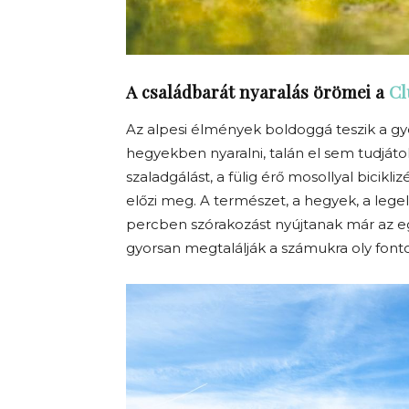
A családbarát nyaralás örömei a
Cl
Az alpesi élmények boldoggá teszik a g
hegyekben nyaralni, talán el sem tudjáto
szaladgálást, a fülig érő mosollyal bicikl
előzi meg. A természet, a hegyek, a lege
percben szórakozást nyújtanak már az egé
gyorsan megtalálják a számukra oly font