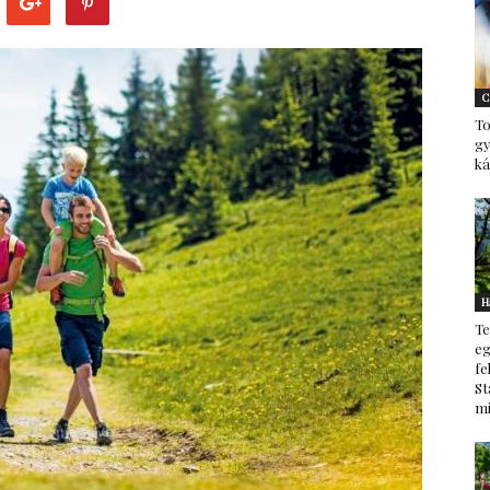
–
C
To
g
ká
minden
H
Te
ami
eg
fe
St
mi
család