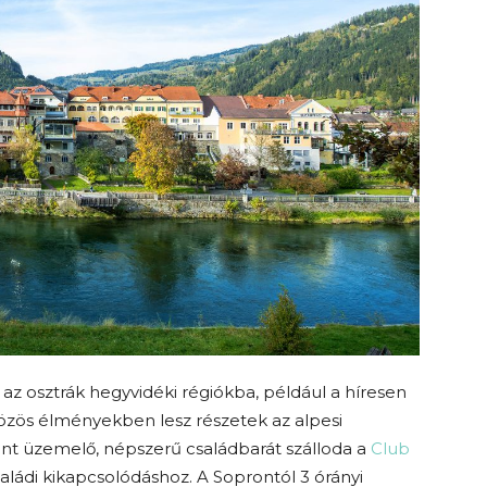
 az osztrák hegyvidéki régiókba, például a híresen
özös élményekben lesz részetek az alpesi
nt üzemelő, népszerű családbarát szálloda a
Club
családi kikapcsolódáshoz. A Soprontól 3 órányi