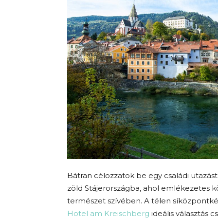
Bátran célozzatok be egy családi utazást
zöld Stájerországba, ahol emlékezetes k
természet szívében. A télen síközpontké
Hotel am Kreischberg
ideális választás 