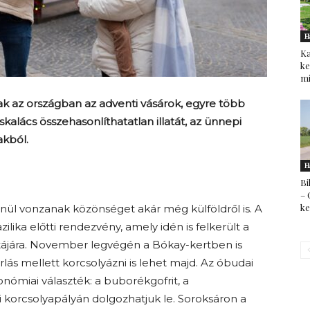
H
Ka
ke
mi
 az országban az adventi vásárok, egyre több
skalács összehasonlíthatatlan illatát, az ünnepi
akból.
H
Bi
– 
k
nül vonzanak közönséget akár még külföldről is. A
ilika előtti rendezvény, amely idén is felkerült a
istájára. November legvégén a Bókay-kertben is
rlás mellett korcsolyázni is lehet majd. Az óbudai
onómiai választék: a buborékgofrit, a
ti korcsolyapályán dolgozhatjuk le. Soroksáron a