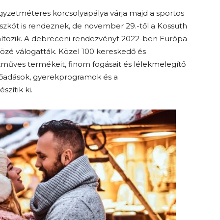
zetméteres korcsolyapálya várja majd a sportos
iszkót is rendeznek, de november 29.-től a Kossuth
 változik. A debreceni rendezvényt 2022-ben Európa
közé válogatták. Közel 100 kereskedő és
zműves termékeit, finom fogásait és lélekmelegítő
 előadások, gyerekprogramok és a
zítik ki.