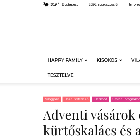
C
30.9
Budapest
2026. augusztus 6.
Impre
HAPPY FAMILY
KISOKOS
VI
TESZTELVE
Világjáró
Hazai felfedező
Életmód
Családi program
Adventi vásárok 
kürtőskalács és 