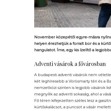
November közepétől egyre-másra nyílnak
helyen érezhetjük a forralt bor és a kürtő
hangulatot. Íme, egy kis ízelítő a legjobb
Adventi vásárok a fővárosban
A budapesti adventi vásárok nem véletle
két leghíresebb a Vörösmarty téri és a Baz
nemzetközi szinten is legjobb vásárok l
megnyílik az adventi sokaság, ahol a vásá
Fő téren kifejezetten széles lesz a gasztr
kürtőskalácsot, a puncsot a vásár mellet