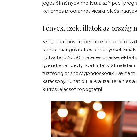
jeges élmények mellett a színpadi prog
kellemes programot kicsiknek és nagyok
Fények, ízek, illatok az ország
Szegeden november utolsó napjaitól zajl
ünnepi hangulatot és élményeket kínálv
nyitva tart. Az 50 méteres óriáskerékből p
gyerekeket pedig körhinta, szalmalabirint
tűzzsonglőr show gondoskodik. De nem 
karácsonyi ruhát ölt, a Klauzál téren és a
kürtőskalácsot ropogtatni.