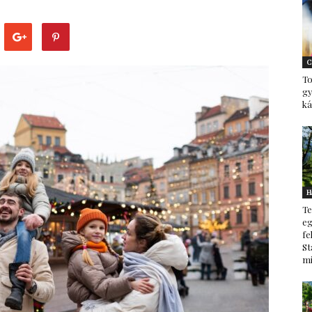
–
C
To
g
ká
minden
H
Te
ami
eg
fe
St
mi
család