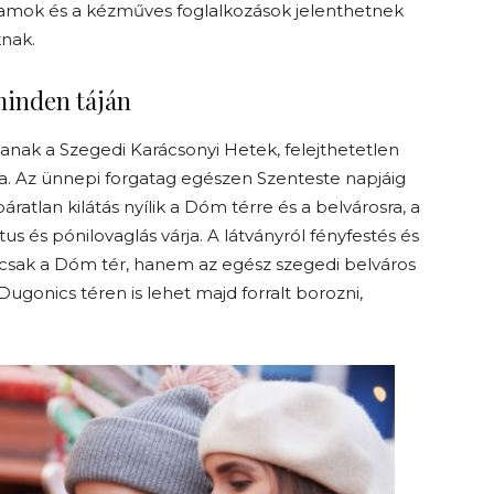
ramok és a kézműves foglalkozások jelenthetnek
nak.
 minden táján
anak a Szegedi Karácsonyi Hetek, felejthetetlen
a. Az ünnepi forgatag egészen Szenteste napjáig
áratlan kilátás nyílik a Dóm térre és a belvárosra, a
us és pónilovaglás várja. A látványról fényfestés és
csak a Dóm tér, hanem az egész szegedi belváros
 Dugonics téren is lehet majd forralt borozni,