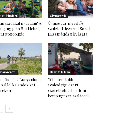
azai felfedező
Olvasósarok
maszokkal nyaralni? A
Új magyar mesehős
mping jobb ötlet lehet,
született: lezárult Sorell
nt gondolnád
illusztrációs pályázata
atárokon túl
Hazai felfedező
ke Buddies Burgenland
Több tér, több
Családi kalandok két
szabadság: ezért
eréken
szerethető a balatoni
kempingezés családdal