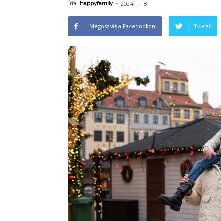
Írta:
happyfamily
-
2024-11-18
Megosztás a Facebookon
Tweet