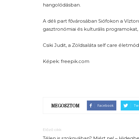
hangolódásban.
A déli part fővárosában Siófokon a Vízto
gasztronómiai és kulturális programokat,
Csiki Judit, a Zöldsaláta self care életmó
Képek: freepik.com
MEGOSZTOM
Facebook
Twi
Előző cikk
Télen is szoknyában? Miért ne! – Hidegb