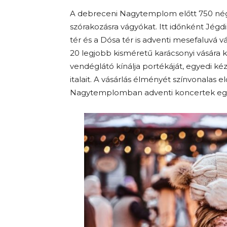
A debreceni Nagytemplom előtt 750 négy
szórakozásra vágyókat. Itt időnként Jégd
tér és a Dósa tér is adventi mesefaluvá
20 legjobb kisméretű karácsonyi vására 
vendéglátó kínálja portékáját, egyedi ké
italait. A vásárlás élményét színvonalas
Nagytemplomban adventi koncertek egés