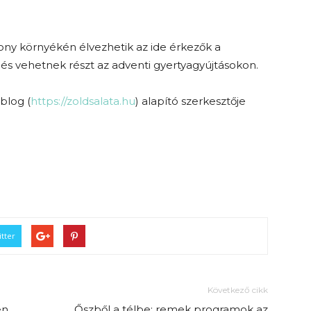
rony környékén élvezhetik az ide érkezők a
 és vehetnek részt az adventi gyertyagyújtásokon.
dblog (
https://zoldsalata.hu
) alapító szerkesztője
tter
Következő cikk
en
Őszből a télbe: remek programok az