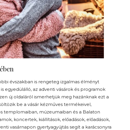
lében
 többi évszakban is rengeteg izgalmas élményt
is egyedülálló, az adventi vásárok és programok
zen új oldaláról ismerhetjük meg hazánknak ezt a
 költözik be a vásár kézműves termékeivel,
áros templomaiban, múzeumaiban és a Balaton
mok, koncertek, kiállítások, előadások, előadások,
nti vasárnapon gyertyagyújtás segít a karácsonyra