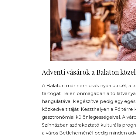
Adventi vásárok a Balaton köze
A Balaton már nem csak nyári úti cél, a
tartogat. Télen önmagában a tó látványa 
hangulatával kiegészítve pedig egy egés
közkedvelt táját. Keszthelyen a Fő térre
gasztronómiai különlegességeivel. A v
Színházban szórakoztató kulturális progra
a város Betleheménél pedig minden adve