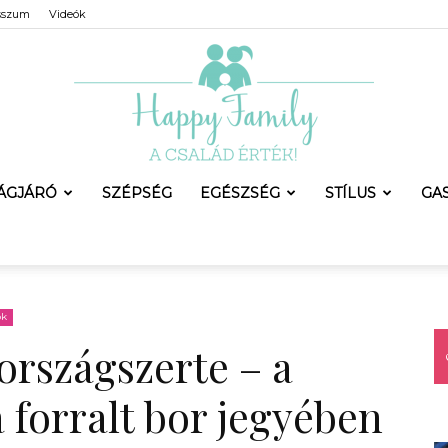
sszum
Videók
LÁGJÁRÓ
SZÉPSÉG
EGÉSZSÉG
STÍLUS
GA
Happy
ok
országszerte – a
Family
a forralt bor jegyében