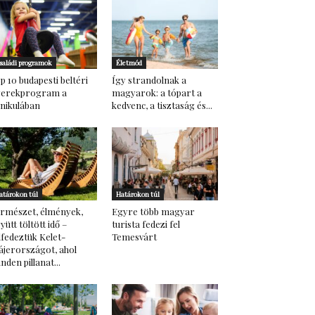
saládi programok
Életmód
p 10 budapesti beltéri
Így strandolnak a
yerekprogram a
magyarok: a tópart a
nikulában
kedvenc, a tisztaság és...
atárokon túl
Határokon túl
rmészet, élmények,
Egyre több magyar
yütt töltött idő –
turista fedezi fel
lfedeztük Kelet-
Temesvárt
ájerországot, ahol
nden pillanat...