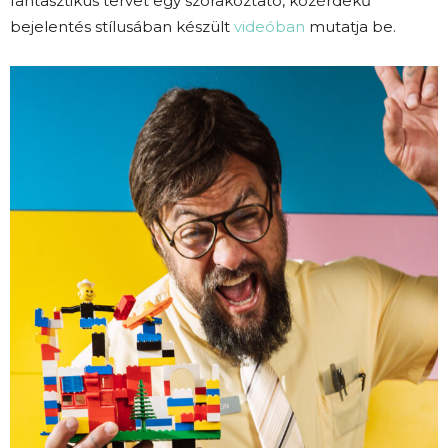
fantasztikus tervet egy szórakoztató, közérdekű
bejelentés stílusában készült
videóban
mutatja be.