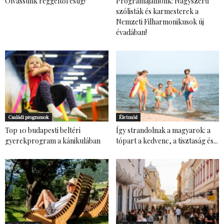
Olvassunk reggeltől estig!
Programajánlónk: Nagyszerű
szólisták és karmesterek a
Nemzeti Filharmonikusok új
évadában!
Családi programok
Életmód
Top 10 budapesti beltéri
Így strandolnak a magyarok: a
gyerekprogram a kánikulában
tópart a kedvenc, a tisztaság és...