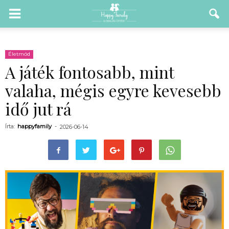
Életmód
A játék fontosabb, mint
valaha, mégis egyre kevesebb
idő jut rá
Írta:
happyfamily
-
2026-06-14