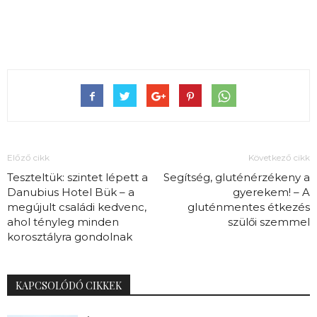
Előző cikk
Következő cikk
Teszteltük: szintet lépett a
Segítség, gluténérzékeny a
Danubius Hotel Bük – a
gyerekem! – A
megújult családi kedvenc,
gluténmentes étkezés
ahol tényleg minden
szülői szemmel
korosztályra gondolnak
KAPCSOLÓDÓ CIKKEK