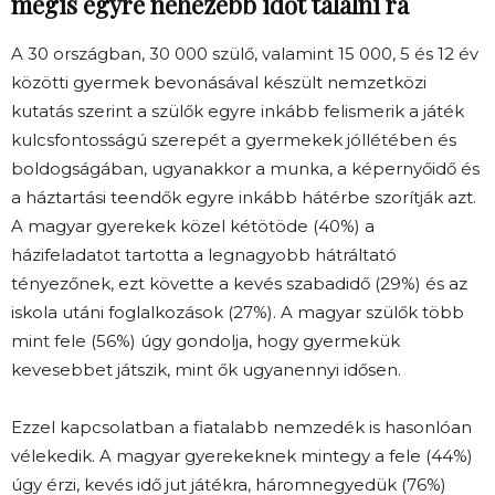
mégis egyre nehezebb időt találni rá
A 30 országban, 30 000 szülő, valamint 15 000, 5 és 12 év
közötti gyermek bevonásával készült nemzetközi
kutatás szerint a szülők egyre inkább felismerik a játék
kulcsfontosságú szerepét a gyermekek jóllétében és
boldogságában, ugyanakkor a munka, a képernyőidő és
a háztartási teendők egyre inkább hátérbe szorítják azt.
A magyar gyerekek közel kétötöde (40%) a
házifeladatot tartotta a legnagyobb hátráltató
tényezőnek, ezt követte a kevés szabadidő (29%) és az
iskola utáni foglalkozások (27%). A magyar szülők több
mint fele (56%) úgy gondolja, hogy gyermekük
kevesebbet játszik, mint ők ugyanennyi idősen.
Ezzel kapcsolatban a fiatalabb nemzedék is hasonlóan
vélekedik. A magyar gyerekeknek mintegy a fele (44%)
úgy érzi, kevés idő jut játékra, háromnegyedük (76%)