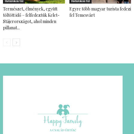
Határokon túl
Határokon túl
Természet, élmények, együtt
Egyre több magyar turista fedezi
töltött idő – felfedeztük Kelet-
fel Temesvárt
Stájerországot, ahol minden
pillanat...