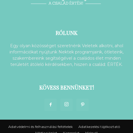
RÓLUNK
Egy olyan közösséget szeretnénk Veletek alkotni, ahol
információkat nyújtunk Nektek programjaink, ötleteink,
szakembereink segítségével a családos élet minden
területét átölelő kérdésekben, hiszen a család: ÉRTÉK.
KÖVESS BENNÜNKET!
Adatvédelmi és felhasználási feltételek
Adatkezelési tájékoztató
Médiaajánlat
Kapcsolat
Hírlevél