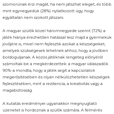
szomorúnak érzi magát, ha nem játszhat eleget, és több
mint egynegyedük (28%) nyilatkozott úgy, hogy
egyáltalán nem szokott játszani.
A magyar szülők közel háromnegyede szerint (72%) a
játék hiánya érezhetően hatással lesz majd a gyermekük
jövőjére is, mivel nem fejlesztik azokat a készségeiket,
amelyek szükségesek lehetnek ahhoz, hogy a jövőben
boldoguljanak. A közös játéknak rengeteg előnyéről
számoltak be a megkérdezettek: a magyar válaszadók
90%-a mondta, hogy a játék segít a kapcsolatok
megerősítésében és olyan nélkülözhetetlen készségek
fejlesztésében, mint a reziliencia, a kreativitás vagy a
magabiztosság.
A kutatás eredményei ugyanakkor megnyugtató
üzenetet is hordoznak a szülők számára. A felmérés