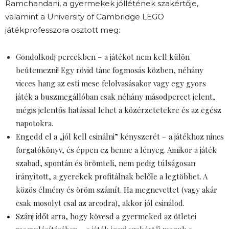
Ramchandani, a gyermekek jóllétének szakértője,
valamint a University of Cambridge LEGO
játékprofesszora osztott meg:
Gondolkodj percekben – a játékot nem kell külön
beütemezni! Egy rövid tánc fogmosás közben, néhány
vicces hang az esti mese felolvasásakor vagy egy gyors
játék a buszmegállóban csak néhány másodpercet jelent,
mégis jelentős hatással lehet a közérzetetekre és az egész
napotokra.
Engedd el a „jól kell csinálni” kényszerét – a játékhoz nincs
forgatókönyv, és éppen ez benne a lényeg. Amikor a játék
szabad, spontán és örömteli, nem pedig túlságosan
irányított, a gyerekek profitálnak belőle a legtöbbet. A
közös élmény és öröm számít. Ha megnevettet (vagy akár
csak mosolyt csal az arcodra), akkor jól csinálod.
Szánj időt arra, hogy kövesd a gyermeked az ötletei