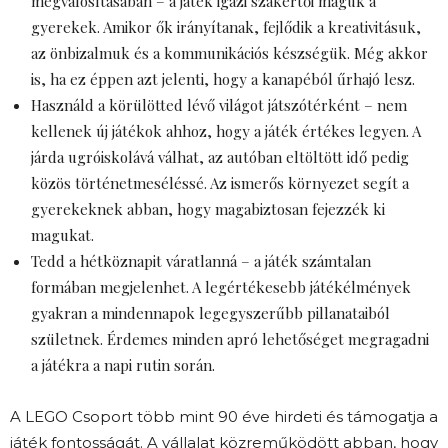
megvalósításában – a játék igazi szakértői maguk a
gyerekek. Amikor ők irányítanak, fejlődik a kreativitásuk,
az önbizalmuk és a kommunikációs készségük. Még akkor
is, ha ez éppen azt jelenti, hogy a kanapéból űrhajó lesz.
Használd a körülötted lévő világot játszótérként – nem
kellenek új játékok ahhoz, hogy a játék értékes legyen. A
járda ugróiskolává válhat, az autóban eltöltött idő pedig
közös történetmeséléssé. Az ismerős környezet segít a
gyerekeknek abban, hogy magabiztosan fejezzék ki
magukat.
Tedd a hétköznapit váratlanná – a játék számtalan
formában megjelenhet. A legértékesebb játékélmények
gyakran a mindennapok legegyszerűbb pillanataiból
születnek. Érdemes minden apró lehetőséget megragadni
a játékra a napi rutin során.
A LEGO Csoport több mint 90 éve hirdeti és támogatja a
játék fontosságát. A vállalat közreműködött abban, hogy