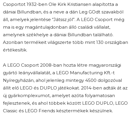
Csoportot 1932-ben Ole Kirk Kristiansen alapította a
dániai Billundban, és a neve a dán Leg GOdt szavakból
áll, amelyek jelentése “Játssz jól”. A LEGO Csoport még
ma is egy magántulajdonban álló családi vállalat,
amelynek székhelye a dániai Billundban található.
Azonban termékeit világszerte több mint 130 országban
értékesítik.
A LEGO Csoport 2008-ban hozta létre magyarországi
gyártó leányvállalatát, a LEGO Manufacturing Kft.-t
Nyíregyházán, ahol jelenleg mintegy 4500 dolgozóval
állít elő LEGO és DUPLO játékokat. 2014-ben adták át az
új gyárkomplexumot, amelyet azóta folyamatosan
fejlesztenek, és ahol többek között LEGO DUPLO, LEGO
Classic és LEGO Friends késztermékek készülnek.