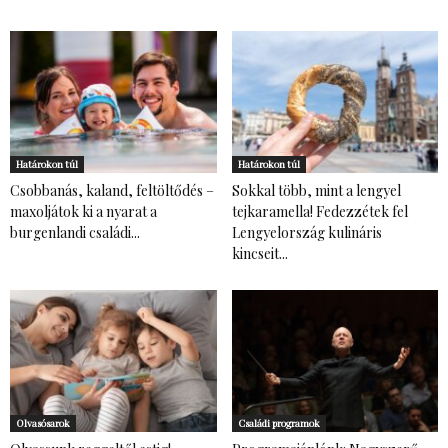
Határokon túl
Határokon túl
Csobbanás, kaland, feltöltődés –
Sokkal több, mint a lengyel
maxoljátok ki a nyarat a
tejkaramella! Fedezzétek fel
burgenlandi családi...
Lengyelország kulináris
kincseit...
Olvasósarok
Családi programok