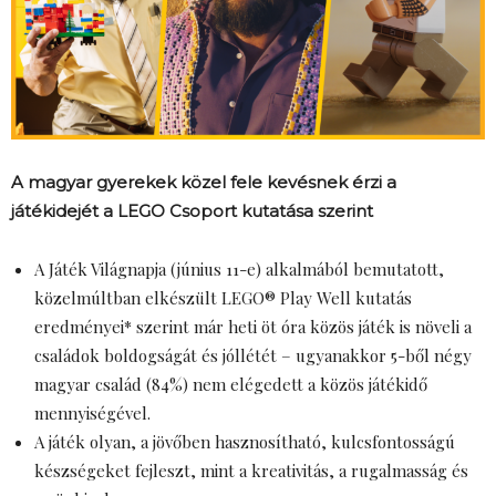
A magyar gyerekek közel fele kevésnek érzi a
játékidejét a LEGO Csoport kutatása szerint
A Játék Világnapja (június 11-e) alkalmából bemutatott,
közelmúltban elkészült LEGO® Play Well kutatás
eredményei* szerint már heti öt óra közös játék is növeli a
családok boldogságát és jóllétét – ugyanakkor 5-ből négy
magyar család (84%) nem elégedett a közös játékidő
mennyiségével.
A játék olyan, a jövőben hasznosítható, kulcsfontosságú
készségeket fejleszt, mint a kreativitás, a rugalmasság és