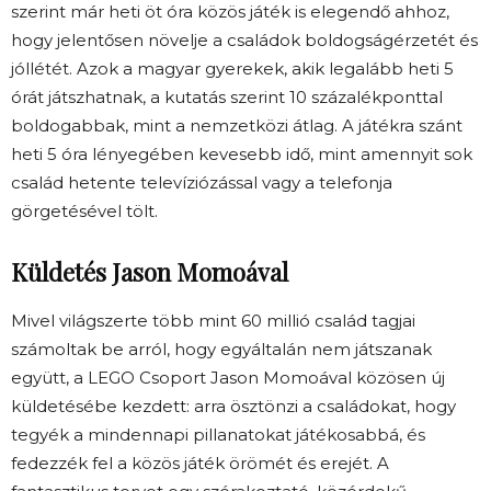
szerint már heti öt óra közös játék is elegendő ahhoz,
hogy jelentősen növelje a családok boldogságérzetét és
jóllétét. Azok a magyar gyerekek, akik legalább heti 5
órát játszhatnak, a kutatás szerint 10 százalékponttal
boldogabbak, mint a nemzetközi átlag. A játékra szánt
heti 5 óra lényegében kevesebb idő, mint amennyit sok
család hetente televíziózással vagy a telefonja
görgetésével tölt.
Küldetés Jason Momoával
Mivel világszerte több mint 60 millió család tagjai
számoltak be arról, hogy egyáltalán nem játszanak
együtt, a LEGO Csoport Jason Momoával közösen új
küldetésébe kezdett: arra ösztönzi a családokat, hogy
tegyék a mindennapi pillanatokat játékosabbá, és
fedezzék fel a közös játék örömét és erejét. A