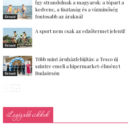
Így strandolnak a magyarok: a tópart a
kedvenc, a tisztaság és a vízminőség
fontosabb az áraknál
Életmód
A sport nem csak az edzőtermet jelenti!
Életmód
Több mint áruházfelújítás: a Tesco új
szintre emeli a hipermarket-élményt
Budaörsön
Életmód
Legújabb cikkek