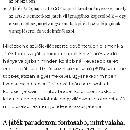
az önbizalom.
A Játék Világnapja a LEGO Csoport kezdeményezése, amely
az ENSZ Nemzetközi Játék Világnapjához kapcsolódik – egy
olyan naphoz, amely a gyermekek játékhoz való jogának
ünnepléséről és védelméről szól.
Miközben a szülők világszerte egyöntetűen elismerik a
játék fontosságát, a mindennapok kihívásai és az idő
hiánya valójában minden korábbinál kevesebb teret
enged a játékra. Tízből közel kilenc szülő (89%) szeretne
többet játszani a gyermekével, ugyanakkor minden
tizedik család tagjai (9%) egyáltalán nem szoktak
közösen játszani. Ez utóbbi adat különösen sokkoló
lehet, ha belegondolunk, hogy világszerte több mint 60
millió családnak nem jut ideje a közös játékra.
A játék paradoxon: fontosabb, mint valaha,