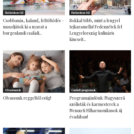
Határokon túl
Határokon túl
Csobbanás, kaland, feltöltődés –
Sokkal több, mint a lengyel
maxoljátok ki a nyarat a
tejkaramella! Fedezzétek fel
burgenlandi családi...
Lengyelország kulináris
kincseit...
Olvasósarok
Családi programok
Olvassunk reggeltől estig!
Programajánlónk: Nagyszerű
szólisták és karmesterek a
Nemzeti Filharmonikusok új
évadában!