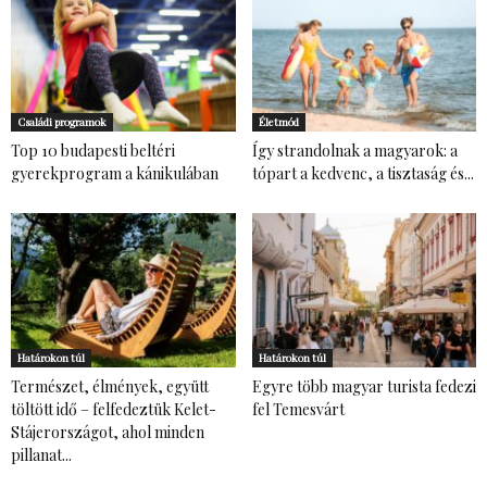
Családi programok
Életmód
Top 10 budapesti beltéri
Így strandolnak a magyarok: a
gyerekprogram a kánikulában
tópart a kedvenc, a tisztaság és...
Határokon túl
Határokon túl
Természet, élmények, együtt
Egyre több magyar turista fedezi
töltött idő – felfedeztük Kelet-
fel Temesvárt
Stájerországot, ahol minden
pillanat...