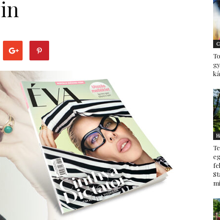
in
–
C
To
g
ká
minden
H
Te
ami
eg
fe
St
mi
család