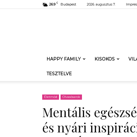
C
26.9
Budapest
2026. augusztus 7.
Impre
HAPPY FAMILY
KISOKOS
VI
TESZTELVE
Életmód
Olvasósarok
Mentális egészsé
és nyári inspirá