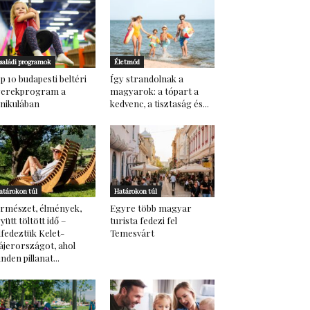
saládi programok
Életmód
p 10 budapesti beltéri
Így strandolnak a
yerekprogram a
magyarok: a tópart a
nikulában
kedvenc, a tisztaság és...
atárokon túl
Határokon túl
rmészet, élmények,
Egyre több magyar
yütt töltött idő –
turista fedezi fel
lfedeztük Kelet-
Temesvárt
ájerországot, ahol
nden pillanat...