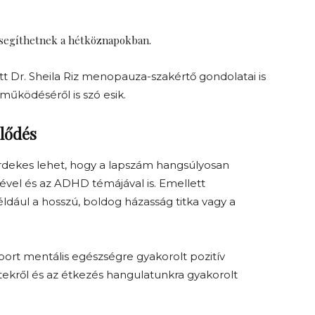
 segíthetnek a hétköznapokban.
tt Dr. Sheila Riz menopauza-szakértő gondolatai is
 működéséről is szó esik.
jlődés
rdekes lehet, hogy a lapszám hangsúlyosan
ével és az ADHD témájával is. Emellett
éldául a hosszú, boldog házasság titka vagy a
ort mentális egészségre gyakorolt pozitív
tekről és az étkezés hangulatunkra gyakorolt