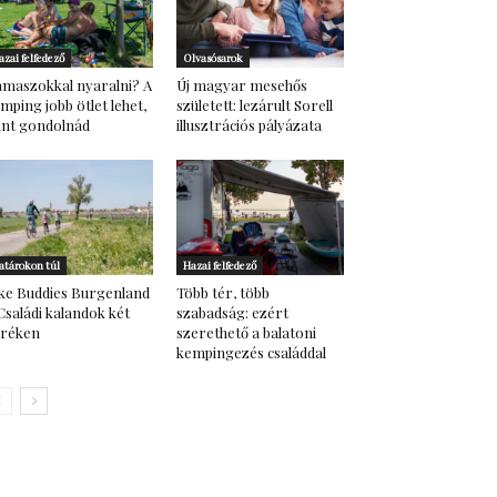
azai felfedező
Olvasósarok
maszokkal nyaralni? A
Új magyar mesehős
mping jobb ötlet lehet,
született: lezárult Sorell
nt gondolnád
illusztrációs pályázata
atárokon túl
Hazai felfedező
ke Buddies Burgenland
Több tér, több
Családi kalandok két
szabadság: ezért
eréken
szerethető a balatoni
kempingezés családdal