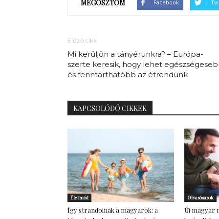
MEGOSZTOM
Facebook
Twi
Előző cikk
Mi kerüljön a tányérunkra? – Európa-
szerte keresik, hogy lehet egészségese
és fenntarthatóbb az étrendünk
KAPCSOLÓDÓ CIKKEK
Életmód
Olvasósarok
Így strandolnak a magyarok: a
Új magyar m