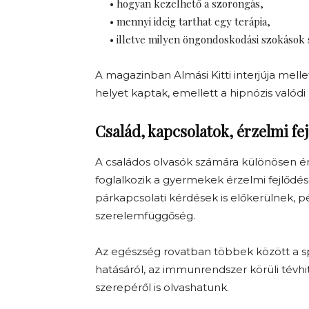
• hogyan kezelhető a szorongás,
• mennyi ideig tarthat egy terápia,
• illetve milyen öngondoskodási szokások
A magazinban Almási Kitti interjúja melle
helyet kaptak, emellett a hipnózis valódi
Család, kapcsolatok, érzelmi fe
A családos olvasók számára különösen é
foglalkozik a gyermekek érzelmi fejlődés
párkapcsolati kérdések is előkerülnek, p
szerelemfüggőség.
Az egészség rovatban többek között a sp
hatásáról, az immunrendszer körüli tévhi
szerepéről is olvashatunk.