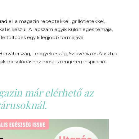
 el: a magazin receptekkel, grillötletekkel,
ókkal is készül. A lapszám egyik különleges témája,
 feltöltődés egyik legjobb formájává.
Horvátország, Lengyelország, Szlovénia és Ausztria
i kikapcsolódáshoz most is rengeteg inspirációt
gazin már elérhető az
gárusoknál.