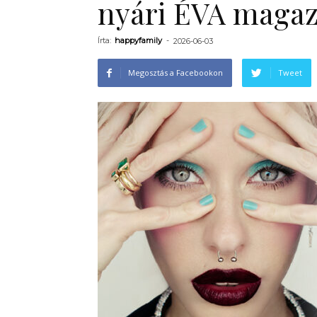
nyári ÉVA magaz
Írta:
happyfamily
-
2026-06-03
Megosztás a Facebookon
Tweet