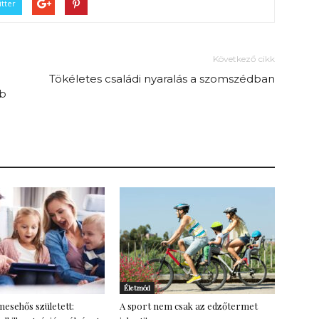
tter
Következő cikk
Tökéletes családi nyaralás a szomszédban
bb
Életmód
esehős született:
A sport nem csak az edzőtermet