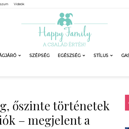
sszum
Videók
LÁGJÁRÓ
SZÉPSÉG
EGÉSZSÉG
STÍLUS
GA
Happy
g, őszinte történetek
Family
ciók – megjelent a