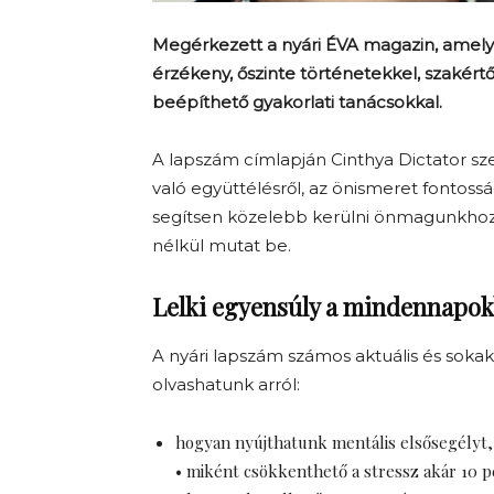
Megérkezett a nyári ÉVA magazin, amely e
érzékeny, őszinte történetekkel, szakér
beépíthető gyakorlati tanácsokkal.
A lapszám címlapján Cinthya Dictator sze
való együttélésről, az önismeret fontossá
segítsen közelebb kerülni önmagunkhoz,
nélkül mutat be.
Lelki egyensúly a mindennapo
A nyári lapszám számos aktuális és sokak
olvashatunk arról:
hogyan nyújthatunk mentális elsősegélyt,
• miként csökkenthető a stressz akár 10 pe