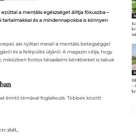
zúttal a mentális egészséget állítja fókuszba –
H
tői tartalmakkal és a mindennapokba is könnyen
Ka
ke
mi
repel, aki nyíltan mesél a mentális betegséggel
gáról és a felépülés útjáról. A magazin célja, hogy
 miközben fontos társadalmi kérdéseket is tabuk
H
Bi
kban
– 
k
at érintő témával foglalkozik. Többek között
rc alatt,