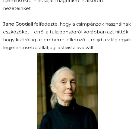
főemlősökről – és saját magunkról – alkotott
nézeteinket.
Jane Goodall
felfedezte, hogy a csimpánzok használnak
eszközöket – erről a tulajdonságról korábban azt hitték,
hogy kizárólag az emberre jellemző –, majd a világ egyik
legjelentősebb állatjogi aktivistájává vált.