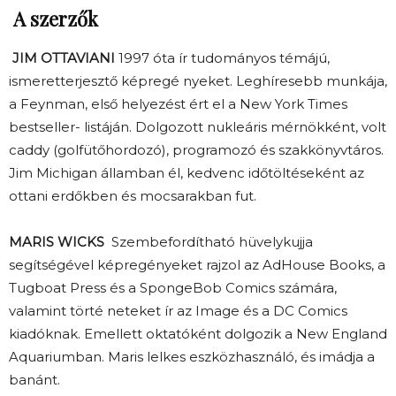
A szerzők
JIM OTTAVIANI
1997 óta ír tudományos témájú,
ismeretterjesztő képregé nyeket. Leghíresebb munkája,
a Feynman, első helyezést ért el a New York Times
bestseller- listáján. Dolgozott nukleáris mérnökként, volt
caddy (golfütőhordozó), programozó és szakkönyvtáros.
Jim Michigan államban él, kedvenc időtöltéseként az
ottani erdőkben és mocsarakban fut.
MARIS WICKS
Szembefordítható hüvelykujja
segítségével képregényeket rajzol az AdHouse Books, a
Tugboat Press és a SpongeBob Comics számára,
valamint törté neteket ír az Image és a DC Comics
kiadóknak. Emellett oktatóként dolgozik a New England
Aquariumban. Maris lelkes eszközhasználó, és imádja a
banánt.