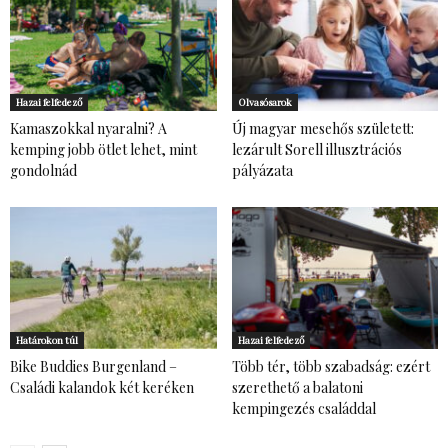
Hazai felfedező
Olvasósarok
Kamaszokkal nyaralni? A
Új magyar mesehős született:
kemping jobb ötlet lehet, mint
lezárult Sorell illusztrációs
gondolnád
pályázata
Határokon túl
Hazai felfedező
Bike Buddies Burgenland –
Több tér, több szabadság: ezért
Családi kalandok két keréken
szerethető a balatoni
kempingezés családdal