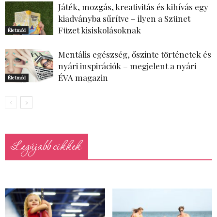
Játék, mozgás, kreativitás és kihívás egy
kiadványba sűrítve – ilyen a Szünet
Füzet kisiskolásoknak
Életmód
Mentális egészség, őszinte történetek és
nyári inspirációk – megjelent a nyári
ÉVA magazin
Életmód
Legújabb cikkek