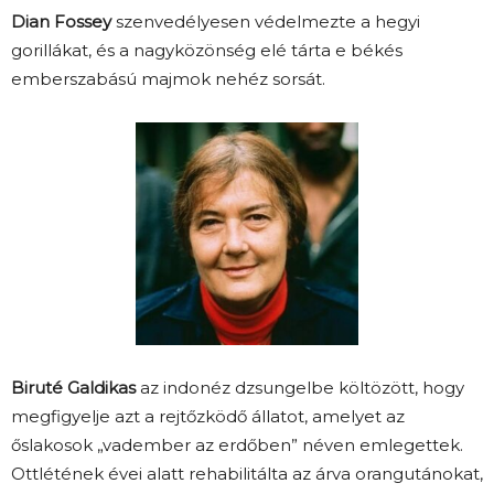
Dian Fossey
szenvedélyesen védelmezte a hegyi
gorillákat, és a nagyközönség elé tárta e békés
emberszabású majmok nehéz sorsát.
Biruté Galdikas
az indonéz dzsungelbe költözött, hogy
megfigyelje azt a rejtőzködő állatot, amelyet az
őslakosok „vadember az erdőben” néven emlegettek.
Ottlétének évei alatt rehabilitálta az árva orangutánokat,