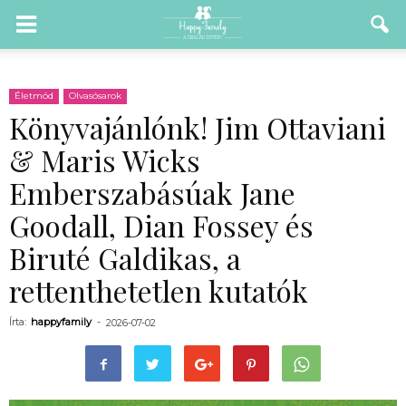
Életmód
Olvasósarok
Könyvajánlónk! Jim Ottaviani
& Maris Wicks
Emberszabásúak Jane
Goodall, Dian Fossey és
Biruté Galdikas, a
rettenthetetlen kutatók
Írta:
happyfamily
-
2026-07-02