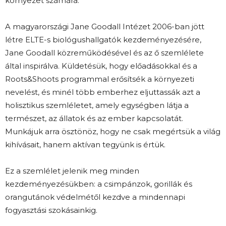
környezet számára.
A magyarországi Jane Goodall Intézet 2006-ban jött
létre ELTE-s biológushallgatók kezdeményezésére,
Jane Goodall közreműködésével és az ő szemlélete
által inspirálva. Küldetésük, hogy előadásokkal és a
Roots&Shoots programmal erősítsék a környezeti
nevelést, és minél több emberhez eljuttassák azt a
holisztikus szemléletet, amely egységben látja a
természet, az állatok és az ember kapcsolatát.
Munkájuk arra ösztönöz, hogy ne csak megértsük a világ
kihívásait, hanem aktívan tegyünk is értük.
Ez a szemlélet jelenik meg minden
kezdeményezésükben: a csimpánzok, gorillák és
orangutánok védelmétől kezdve a mindennapi
fogyasztási szokásainkig.