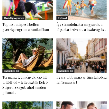
Családi programok
Életmód
Top 10 budapesti beltéri
Így strandolnak a magyarok: a
gyerekprogram a kánikulában
tópart a kedvenc, a tisztaság és...
Határokon túl
Határokon túl
Természet, élmények, együtt
Egyre több magyar turista fedezi
töltött idő – felfedeztük Kelet-
fel Temesvárt
Stájerországot, ahol minden
pillanat...