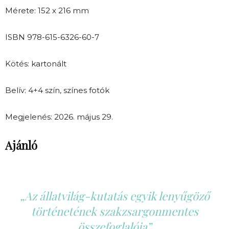
Mérete: 152 x 216 mm
ISBN 978-615-6326-60-7
Kötés: kartonált
Belív: 4+4 szín, színes fotók
Megjelenés: 2026. május 29.
Ajánló
„Az állatvilág-kutatás egyik lenyűgöző
történetének szakzsargonmentes
összefoglalója”