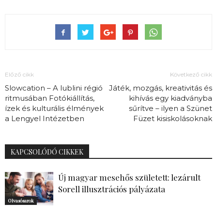
Előző cikk
Következő cikk
Slowcation – A lublini régió
Játék, mozgás, kreativitás és
ritmusában Fotókiállítás,
kihívás egy kiadványba
ízek és kulturális élmények
sűrítve – ilyen a Szünet
a Lengyel Intézetben
Füzet kisiskolásoknak
KAPCSOLÓDÓ CIKKEK
Új magyar mesehős született: lezárult
Sorell illusztrációs pályázata
Olvasósarok