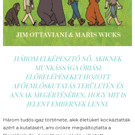
HÁROM ELKÉPESZTŐ NŐ, AKIKNEK
MUNKÁSSÁGA ÓRIÁSI
ELŐRELÉPÉSEKET HOZOTT
AFŐEMLŐSKUTATÁS TERÜLETÉN ÉS
ANNAK MEGÉRTÉSÉBEN, HOGY MIT IS
JELENT EMBERNEK LENNI.
Három tudós igaz története, akik életüket kockáztatták
azért a kutatásért, ami örökre megváltoztatta a