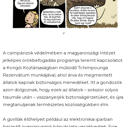
A csimpánzok védelmében a magyarországi Intézet
jelképes örökbefogadási programja teremt kapcsolatot
a Kongói Köztársaságban működő Tchimpounga
Rezervátum munkájával, ahol árva és megmentett
állatok kapnak biztonságos menedéket. Itt a gondozók
azon dolgoznak, hogy ezek az állatok – sokszor súlyos
traumák után – visszanyerjék biztonságérzetüket, és újra
megtanuljanak természetes közösségükben élni.
A gorillák élőhelyeit például az elektronikai iparban
használt nyersanyagok bányászata veszélyezteti. Erre