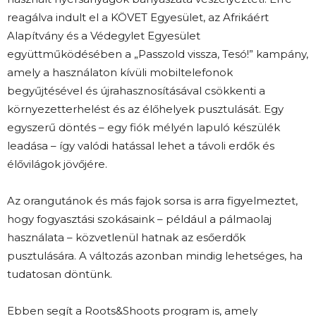
reagálva indult el a KÖVET Egyesület, az Afrikáért
Alapítvány és a Védegylet Egyesület
együttműködésében a „Passzold vissza, Tesó!” kampány,
amely a használaton kívüli mobiltelefonok
begyűjtésével és újrahasznosításával csökkenti a
környezetterhelést és az élőhelyek pusztulását. Egy
egyszerű döntés – egy fiók mélyén lapuló készülék
leadása – így valódi hatással lehet a távoli erdők és
élővilágok jövőjére.
Az orangutánok és más fajok sorsa is arra figyelmeztet,
hogy fogyasztási szokásaink – például a pálmaolaj
használata – közvetlenül hatnak az esőerdők
pusztulására. A változás azonban mindig lehetséges, ha
tudatosan döntünk.
Ebben segít a Roots&Shoots program is, amely