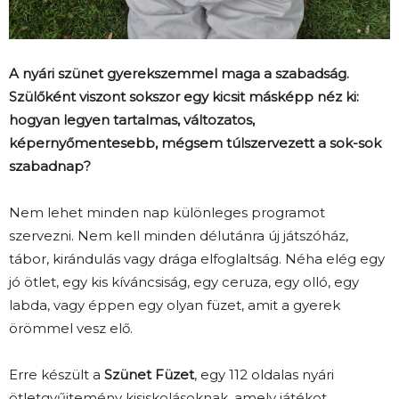
A nyári szünet gyerekszemmel maga a szabadság.
Szülőként viszont sokszor egy kicsit másképp néz ki:
hogyan legyen tartalmas, változatos,
képernyőmentesebb, mégsem túlszervezett a sok-sok
szabadnap?
Nem lehet minden nap különleges programot
szervezni. Nem kell minden délutánra új játszóház,
tábor, kirándulás vagy drága elfoglaltság. Néha elég egy
jó ötlet, egy kis kíváncsiság, egy ceruza, egy olló, egy
labda, vagy éppen egy olyan füzet, amit a gyerek
örömmel vesz elő.
Erre készült a
Szünet Füzet
, egy 112 oldalas nyári
ötletgyűjtemény kisiskolásoknak, amely játékot,