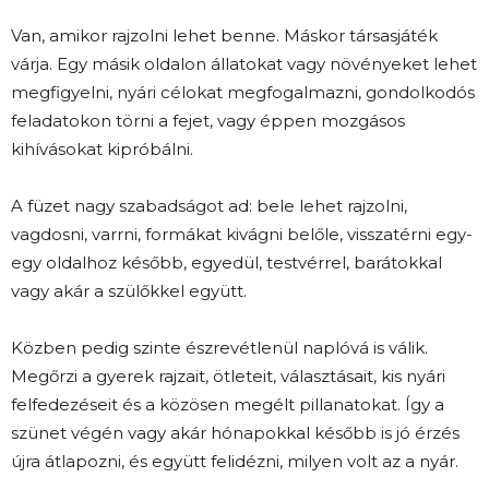
Van, amikor rajzolni lehet benne. Máskor társasjáték
várja. Egy másik oldalon állatokat vagy növényeket lehet
megfigyelni, nyári célokat megfogalmazni, gondolkodós
feladatokon törni a fejet, vagy éppen mozgásos
kihívásokat kipróbálni.
A füzet nagy szabadságot ad: bele lehet rajzolni,
vagdosni, varrni, formákat kivágni belőle, visszatérni egy-
egy oldalhoz később, egyedül, testvérrel, barátokkal
vagy akár a szülőkkel együtt.
Közben pedig szinte észrevétlenül naplóvá is válik.
Megőrzi a gyerek rajzait, ötleteit, választásait, kis nyári
felfedezéseit és a közösen megélt pillanatokat. Így a
szünet végén vagy akár hónapokkal később is jó érzés
újra átlapozni, és együtt felidézni, milyen volt az a nyár.