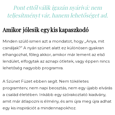
Pont ettől válik igazán nyárivá: nem
teljesítményt vár, hanem lehetőséget ad.
Amikor jólesik egy kis kapaszkodó
Minden szülő ismeri azt a mondatot, hogy „Anya, mit
csináljak?” A nyári szünet alatt ez különösen gyakran
elhangozhat, főleg akkor, amikor már lement az első
lendület, elfogytak az aznapi ötletek, vagy éppen nincs
lehetőség nagyobb programra.
A Szünet Füzet ebben segít. Nem tökéletes
programterv, nem napi beosztás, nem egy újabb elvárás
a család életében. Inkább egy szórakoztató kiadvány,
amit már átlapozni is élmény, és ami újra meg újra adhat
egy kis inspirációt a mindennapokhoz.