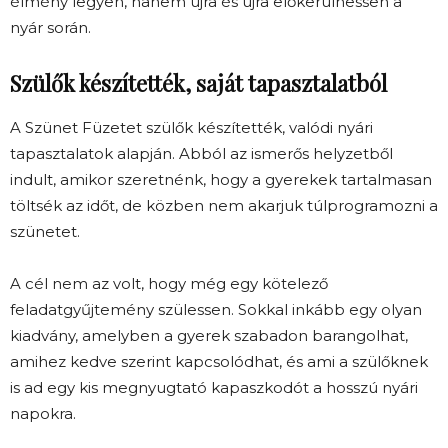
élmény legyen, hanem újra és újra előkerülhessen a
nyár során.
Szülők készítették, saját tapasztalatból
A Szünet Füzetet szülők készítették, valódi nyári
tapasztalatok alapján. Abból az ismerős helyzetből
indult, amikor szeretnénk, hogy a gyerekek tartalmasan
töltsék az időt, de közben nem akarjuk túlprogramozni a
szünetet.
A cél nem az volt, hogy még egy kötelező
feladatgyűjtemény szülessen. Sokkal inkább egy olyan
kiadvány, amelyben a gyerek szabadon barangolhat,
amihez kedve szerint kapcsolódhat, és ami a szülőknek
is ad egy kis megnyugtató kapaszkodót a hosszú nyári
napokra.