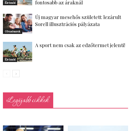
fontosabb az áraknál
Életmód
Új magyar mesehős született: lezárult
Sorell illusztrációs pályázata
Olvasósarok
A sport nem csak az edzőtermet jelenti!
Életmód
Legújabb cikkek