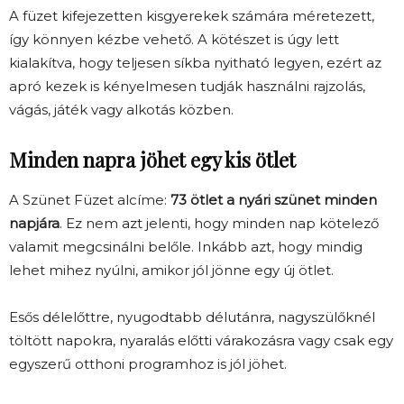
A füzet kifejezetten kisgyerekek számára méretezett,
így könnyen kézbe vehető. A kötészet is úgy lett
kialakítva, hogy teljesen síkba nyitható legyen, ezért az
apró kezek is kényelmesen tudják használni rajzolás,
vágás, játék vagy alkotás közben.
Minden napra jöhet egy kis ötlet
A Szünet Füzet alcíme:
73 ötlet a nyári szünet minden
napjára
. Ez nem azt jelenti, hogy minden nap kötelező
valamit megcsinálni belőle. Inkább azt, hogy mindig
lehet mihez nyúlni, amikor jól jönne egy új ötlet.
Esős délelőttre, nyugodtabb délutánra, nagyszülőknél
töltött napokra, nyaralás előtti várakozásra vagy csak egy
egyszerű otthoni programhoz is jól jöhet.