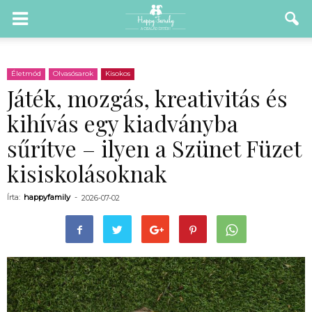
Életmód
Olvasósarok
Kisokos
Játék, mozgás, kreativitás és
kihívás egy kiadványba
sűrítve – ilyen a Szünet Füzet
kisiskolásoknak
Írta:
happyfamily
-
2026-07-02