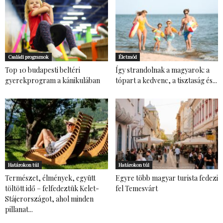
Családi programok
Életmód
Top 10 budapesti beltéri
Így strandolnak a magyarok: a
gyerekprogram a kánikulában
tópart a kedvenc, a tisztaság és...
Határokon túl
Határokon túl
Természet, élmények, együtt
Egyre több magyar turista fedezi
töltött idő – felfedeztük Kelet-
fel Temesvárt
Stájerországot, ahol minden
pillanat...