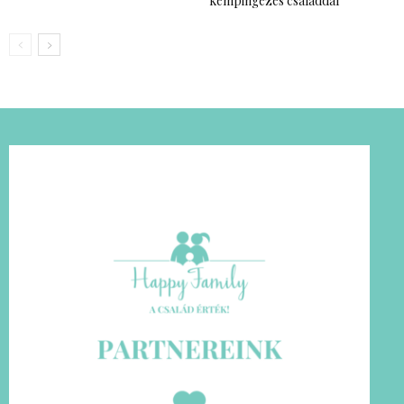
kempingezés családdal