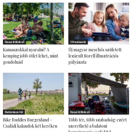
Hazai felfedező
Olvasósarok
Kamaszokkal nyaralni? A
Új magyar mesehős született:
kemping jobb ötlet lehet, mint
lezárult Sorell illusztrációs
gondolnád
pályázata
Határokon túl
Hazai felfedező
Bike Buddies Burgenland –
Több tér, több szabadság: ezért
Családi kalandok két keréken
szerethető a balatoni