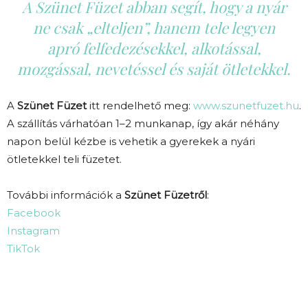
A Szünet Füzet abban segít, hogy a nyár
ne csak „elteljen”, hanem tele legyen
apró felfedezésekkel, alkotással,
mozgással, nevetéssel és saját ötletekkel.
A
Szünet Füzet
itt rendelhető meg:
www.szunetfuzet.hu
.
A szállítás várhatóan 1–2 munkanap, így akár néhány
napon belül kézbe is vehetik a gyerekek a nyári
ötletekkel teli füzetet.
További információk a
Szünet Füzetről
:
Facebook
Instagram
TikTok