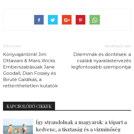
Előző cikk
Következő cikk
Könyvajánlónk! Jim
Dilemmák és döntések: a
Ottaviani & Maris Wicks
családi nyaralástervezés
Emberszabásúak Jane
legfontosabb szempontjai
Goodall, Dian Fossey és
Biruté Galdikas, a
rettenthetetlen kutatók
KAPCSOLÓDÓ CIKKEK
Így strandolnak a magyarok: a tópart a
kedvenc, a tisztaság és a vízminőség