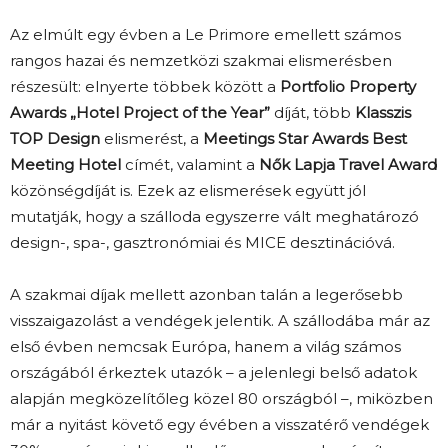
Az elmúlt egy évben a Le Primore emellett számos
rangos hazai és nemzetközi szakmai elismerésben
részesült: elnyerte többek között a
Portfolio Property
Awards „Hotel Project of the Year”
díját, több
Klasszis
TOP Design
elismerést, a
Meetings Star Awards Best
Meeting Hotel
címét, valamint a
Nők Lapja Travel Award
közönségdíját is. Ezek az elismerések együtt jól
mutatják, hogy a szálloda egyszerre vált meghatározó
design-, spa-, gasztronómiai és MICE desztinációvá.
A szakmai díjak mellett azonban talán a legerősebb
visszaigazolást a vendégek jelentik. A szállodába már az
első évben nemcsak Európa, hanem a világ számos
országából érkeztek utazók – a jelenlegi belső adatok
alapján megközelítőleg közel 80 országból –, miközben
már a nyitást követő egy évében a visszatérő vendégek