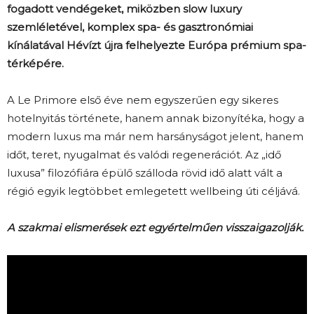
fogadott vendégeket, miközben slow luxury
szemléletével, komplex spa- és gasztronómiai
kínálatával Hévízt újra felhelyezte Európa prémium spa-
térképére.
A Le Primore első éve nem egyszerűen egy sikeres
hotelnyitás története, hanem annak bizonyítéka, hogy a
modern luxus ma már nem harsányságot jelent, hanem
időt, teret, nyugalmat és valódi regenerációt. Az „idő
luxusa” filozófiára épülő szálloda rövid idő alatt vált a
régió egyik legtöbbet emlegetett wellbeing úti céljává.
A szakmai elismerések ezt egyértelműen visszaigazolják.