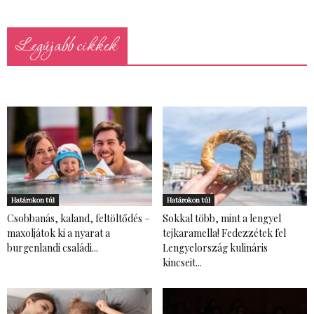
Legújabb cikkek
Határokon túl
Határokon túl
Csobbanás, kaland, feltöltődés –
Sokkal több, mint a lengyel
maxoljátok ki a nyarat a
tejkaramella! Fedezzétek fel
burgenlandi családi...
Lengyelország kulináris
kincseit...