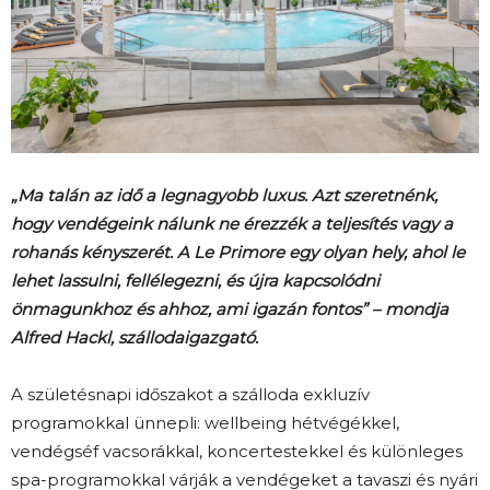
„Ma talán az idő a legnagyobb luxus. Azt szeretnénk,
hogy vendégeink nálunk ne érezzék a teljesítés vagy a
rohanás kényszerét. A Le Primore egy olyan hely, ahol le
lehet lassulni, fellélegezni, és újra kapcsolódni
önmagunkhoz és ahhoz, ami igazán fontos” – mondja
Alfred Hackl, szállodaigazgató.
A születésnapi időszakot a szálloda exkluzív
programokkal ünnepli: wellbeing hétvégékkel,
vendégséf vacsorákkal, koncertestekkel és különleges
spa-programokkal várják a vendégeket a tavaszi és nyári