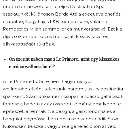
érdem természetesen a teljes Destination Spa
csapatunké, különösen Borda Attila executive chef és
csapatáé, Nagy Lajos F&B menedzseré, valamint
Pampetrics Milan sommelier és munkatársaiké. Ezek a
díjak sok ember közös munkáját, kreativitását és
elhivatottságát tükrözik.
Ön szerint miben más a Le Primore, mint egy klasszikus
európai wellnesshotel?
A Le Primore hotelre nem hagyományos
wellnesshotelként tekintünk, hanem „luxury destination
spa”-ként. Számunkra nem csupán a spászolgáltatások
fontosak, hanem az az összetett élmény, amelyben az
építészet, a termálvíz, a design, a gasztronómia és a
hangulat egymással harmonikusan kapcsolódik össze.
Különösen büszkék vagyunk a generációkon átívelő