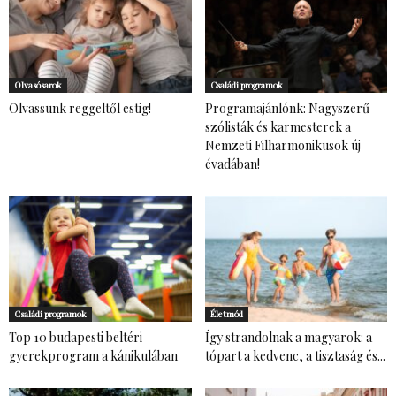
Olvasósarok
Családi programok
Olvassunk reggeltől estig!
Programajánlónk: Nagyszerű
szólisták és karmesterek a
Nemzeti Filharmonikusok új
évadában!
Családi programok
Életmód
Top 10 budapesti beltéri
Így strandolnak a magyarok: a
gyerekprogram a kánikulában
tópart a kedvenc, a tisztaság és...