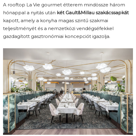
A rooftop La Vie gourmet étterem mindössze három
hónappal a nyitás után
két Gault&Millau szakácssapkát
kapott, amely a konyha magas szintű szakmai
teljesítményét és a nemzetközi vendégséfekkel
gazdagított gasztronómiai koncepciót igazolja.