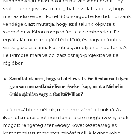
Mindenekelőtt óriási hálát és büszkeséget érzek. Egy
szálloda megnyitása mindig bátor vállalás, de az, hogy
már az első évben közel 80 országból érkeztek hozzánk
vendégek, azt mutatja, hogy az általunk képviselt
szemlélet valóban megszólította az embereket. Ez
egyáltalán nem magától értetődő, és nagyon fontos
visszaigazolása annak az útnak, amelyen elindultunk. A
Le Primore mára valódi zászlóshajó-projektté vált a
régióban.
Számítottak arra, hogy a hotel és a La Vie Restaurant ilyen
gyorsan nemzetközi elismeréseket kap, mint a Michelin
Guide ajánlása vagy a Gault&Millau?
Talán inkább reméltük, mintsem számítottunk rá. Az
ilyen elismeréseket nem lehet előre megtervezni, ezek
mögött rengeteg szenvedély, következetesség és
kompromisszummentes minőség áll. A legnagyobb