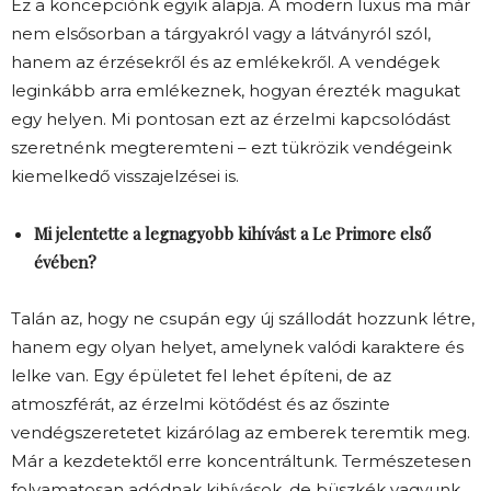
Ez a koncepciónk egyik alapja. A modern luxus ma már
nem elsősorban a tárgyakról vagy a látványról szól,
hanem az érzésekről és az emlékekről. A vendégek
leginkább arra emlékeznek, hogyan érezték magukat
egy helyen. Mi pontosan ezt az érzelmi kapcsolódást
szeretnénk megteremteni – ezt tükrözik vendégeink
kiemelkedő visszajelzései is.
Mi jelentette a legnagyobb kihívást a Le Primore első
évében?
Talán az, hogy ne csupán egy új szállodát hozzunk létre,
hanem egy olyan helyet, amelynek valódi karaktere és
lelke van. Egy épületet fel lehet építeni, de az
atmoszférát, az érzelmi kötődést és az őszinte
vendégszeretetet kizárólag az emberek teremtik meg.
Már a kezdetektől erre koncentráltunk. Természetesen
folyamatosan adódnak kihívások, de büszkék vagyunk