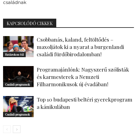
családnak
KAPCSOLÓDÓ CIKKEK
Csobbanás, kaland, feltöltődés –
maxoljátok ki a nyarat a burgenlandi
családi fürdőbirodalomban!
Határokon túl
Programajánlónk: Nagyszerű szólisták
és karmesterek a Nemzeti
Filharmonikusok új évadában!
Családi programok
Top 10 budapesti beltéri gyerekprogram
a kánikulában
Családi programok