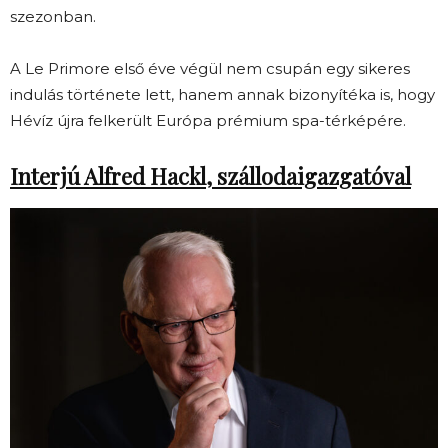
szezonban.
A Le Primore első éve végül nem csupán egy sikeres
indulás története lett, hanem annak bizonyítéka is, hogy
Hévíz újra felkerült Európa prémium spa-térképére.
Interjú Alfred Hackl, szállodaigazgatóval