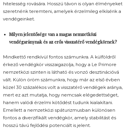
hitelesség rovására. Hosszú távon is olyan élményeket
szeretnénk teremteni, amelyek érzelmileg elkísérik a
vendégeinket.
Milyen jelentősége van a magas nemzetközi
vendégaránynak és az erős visszatérő vendégkörnek?
Mindkettő rendkívül fontos számunkra. A külföldről
érkező vendégkör visszaigazolja, hogy a Le Primore
nemzetközi szinten is látható és vonzó desztinációvá
vált. Külön öröm számunkra, hogy már az első évben
közel 30 százalékos volt a visszatérő vendégek aránya,
mert ez azt mutatja, hogy nemcsak elégedettséget,
hanem valódi érzelmi kötődést tudunk kialakítani.
Emellett a nemzetközi spáturizmusban különösen
fontos a diverzifikált vendégkör, amely stabilitást és
hosszú távú fejlődési potenciált is jelent.