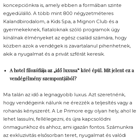
koncepciónkra is, amely ebben a formában szinte
egyedülálló. A több mint 800 négyzetméteres
Kalandbirodalom, a Kids Spa, a Mignon Club és a
gyermekeknek, fiataloknak szóló programok úgy
kínálnak élményeket az egész család számára, hogy
közben azok a vendégek is zavartalanul pihenhetnek,
akik a nyugalmat és a privát szférát keresik.
A hotel filozófiája az „idő luxusa” köré épül. Mit jelent ez a
vendégélmény szempontjából?
Ma talán az idő a legnagyobb luxus. Azt szeretnénk,
hogy vendégeink nálunk ne érezzék a teljesítés vagy a
rohanás kényszerét. A Le Primore egy olyan hely, ahol le
lehet lassulni, fellélegezni, és újra kapcsolódni
önmagunkhoz és ahhoz, ami igazán fontos. Számunkra
az exkluzivitás elsősorban teret, nyugalmat és valódi