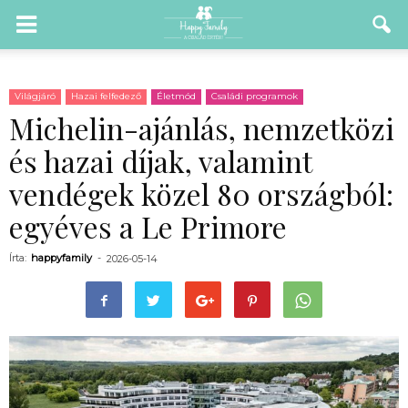
Világjáró
Hazai felfedező
Életmód
Családi programok
Michelin-ajánlás, nemzetközi
és hazai díjak, valamint
vendégek közel 80 országból:
egyéves a Le Primore
Írta:
happyfamily
-
2026-05-14