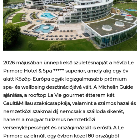
2026 májusában ünnepli első születésnapját a hévízi Le
Primore Hotel & Spa ***** superior, amely alig egy év
alatt Közép-Európa egyik legizgalmasabb prémium
spa- és wellbeing desztinációjává vált. A Michelin Guide
ajánlása, a rooftop La Vie gourmet étterem két
Gault&Millau szakácssapkája, valamint a számos hazai és
nemzetközi szakmai díj nemcsak a szálloda sikerét,
hanem a magyar turizmus nemzetközi
versenyképességét és országimázsát is erősíti. A Le
Primore az elmúlt egy évben közel 80 országból