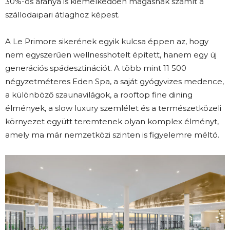
30%-os aránya is kiemelkedően magasnak számít a
szállodaipari átlaghoz képest.
A Le Primore sikerének egyik kulcsa éppen az, hogy
nem egyszerűen wellnesshotelt épített, hanem egy új
generációs spádesztinációt. A több mint 11 500
négyzetméteres Eden Spa, a saját gyógyvizes medence,
a különböző szaunavilágok, a rooftop fine dining
élmények, a slow luxury szemlélet és a természetközeli
környezet együtt teremtenek olyan komplex élményt,
amely ma már nemzetközi szinten is figyelemre méltó.