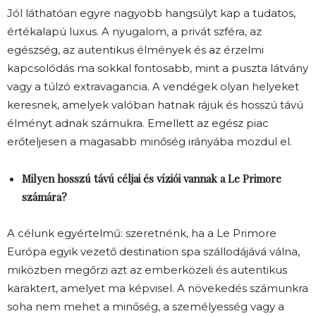
Jól láthatóan egyre nagyobb hangsúlyt kap a tudatos,
értékalapú luxus. A nyugalom, a privát szféra, az
egészség, az autentikus élmények és az érzelmi
kapcsolódás ma sokkal fontosabb, mint a puszta látvány
vagy a túlzó extravagancia. A vendégek olyan helyeket
keresnek, amelyek valóban hatnak rájuk és hosszú távú
élményt adnak számukra. Emellett az egész piac
erőteljesen a magasabb minőség irányába mozdul el.
Milyen hosszú távú céljai és víziói vannak a Le Primore
számára?
A célunk egyértelmű: szeretnénk, ha a Le Primore
Európa egyik vezető destination spa szállodájává válna,
miközben megőrzi azt az emberközeli és autentikus
karaktert, amelyet ma képvisel. A növekedés számunkra
soha nem mehet a minőség, a személyesség vagy a