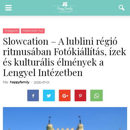
Világjáró
Határokon túl
Slowcation – A lublini régió
ritmusában Fotókiállítás, ízek
és kulturális élmények a
Lengyel Intézetben
Írta:
happyfamily
-
2026-07-01