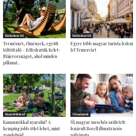
Határokon túl
Határokon túl
Természet, élmények, együtt
Egyre több magyar turista fedezi
töltött idő – felfedeztük Kelet-
fel Temesvárt
Stájerországot, ahol minden
pillanat...
Hazai felfedező
Olvasósarok
Kamaszokkal nyaralni? A
Új magyar mesehős született:
kemping jobb ötlet lehet, mint
lezárult Sorell illusztrációs
gondolnád
pályázata