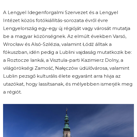
A Lengyel Idegenforgalmi Szervezet és a Lengyel
Intézet közös fotókiállítás-sorozata évről évre
Lengyelország egy-egy új régióját vagy városát mutatja
be a magyar közönségnek. Az elmúlt években Varsó,
Wrocław és Alsó-Szilézia, valamint Łódź álltak a
fókuszban, idén pedig a Lublini vajdaság mutatkozik be:
a Roztocze lankái, a Visztula-parti Kazimierz Dolny, a
világörökségi Zamość, Nałęczów üdülővárosa, valamint
Lublin pezsgő kulturális élete egyaránt arra hívja az
utazókat, hogy lassítsanak, és mélyebben ismerjék meg
a régiót.