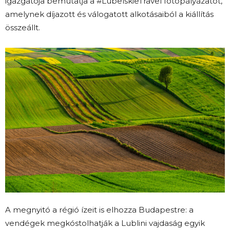
igazgatója bemutatja a #LubelskieTravel fotópályázatot,
amelynek díjazott és válogatott alkotásaiból a kiállítás
összeállt.
A megnyitó a régió ízeit is elhozza Budapestre: a
vendégek megkóstolhatják a Lublini vajdaság egyik