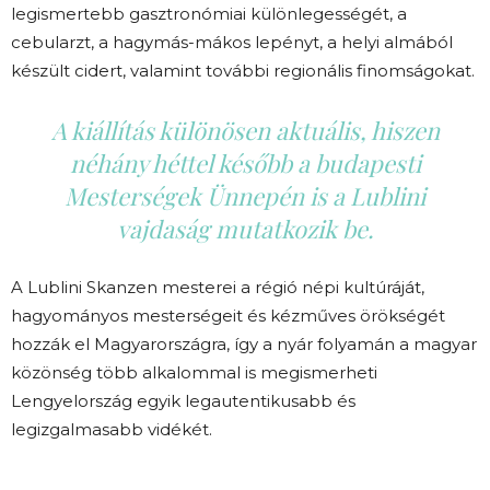
legismertebb gasztronómiai különlegességét, a
cebularzt, a hagymás-mákos lepényt, a helyi almából
készült cidert, valamint további regionális finomságokat.
A kiállítás különösen aktuális, hiszen
néhány héttel később a budapesti
Mesterségek Ünnepén is a Lublini
vajdaság mutatkozik be.
A Lublini Skanzen mesterei a régió népi kultúráját,
hagyományos mesterségeit és kézműves örökségét
hozzák el Magyarországra, így a nyár folyamán a magyar
közönség több alkalommal is megismerheti
Lengyelország egyik legautentikusabb és
legizgalmasabb vidékét.