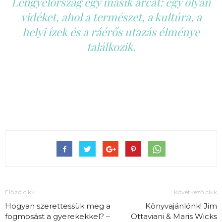
Lengyelország egy másik arcát: egy olyan
vidéket, ahol a természet, a kultúra, a
helyi ízek és a ráérős utazás élménye
találkozik.
Előző cikk
Következő cikk
Hogyan szerettessük meg a
Könyvajánlónk! Jim
fogmosást a gyerekekkel? –
Ottaviani & Maris Wicks