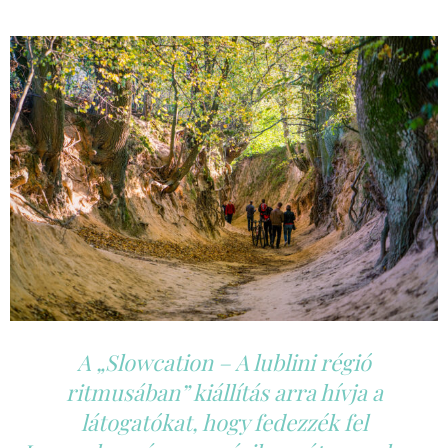
A „Slowcation – A lublini régió
ritmusában” kiállítás arra hívja a
látogatókat, hogy fedezzék fel