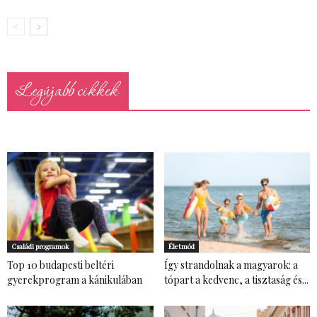
Legújabb cikkek
Családi programok
Életmód
Top 10 budapesti beltéri
Így strandolnak a magyarok: a
gyerekprogram a kánikulában
tópart a kedvenc, a tisztaság és...