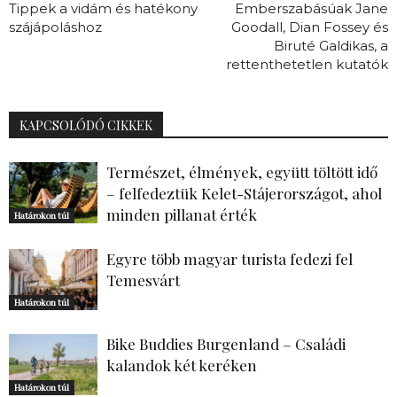
Tippek a vidám és hatékony
Emberszabásúak Jane
szájápoláshoz
Goodall, Dian Fossey és
Biruté Galdikas, a
rettenthetetlen kutatók
KAPCSOLÓDÓ CIKKEK
Természet, élmények, együtt töltött idő
– felfedeztük Kelet-Stájerországot, ahol
minden pillanat érték
Határokon túl
Egyre több magyar turista fedezi fel
Temesvárt
Határokon túl
Bike Buddies Burgenland – Családi
kalandok két keréken
Határokon túl