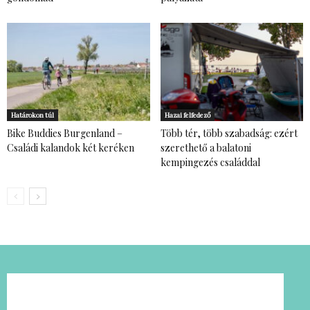
Határokon túl
Hazai felfedező
Bike Buddies Burgenland –
Több tér, több szabadság: ezért
Családi kalandok két keréken
szerethető a balatoni
kempingezés családdal