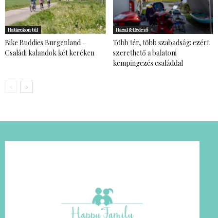
Határokon túl
Hazai felfedező
Bike Buddies Burgenland –
Több tér, több szabadság: ezért
Családi kalandok két keréken
szerethető a balatoni
kempingezés családdal