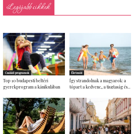
Legújabb cikkek
Családi programok
Életmód
Top 10 budapesti beltéri
Így strandolnak a magyarok: a
gyerekprogram a kánikulában
tópart a kedvenc, a tisztaság és...