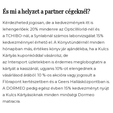
És mi a helyzet a partner cégeknél?
Kérdezheted jogosan, de a kedvezmények itt is
lehengerlőek: 20% mindenre az OpticWorld-nél és
a TCHIBO-nál, a Synlabnál számos laborvizsgálat 15%
kedvezménnyel érhető el. A Könyvtündérnél minden
hónapban más, értékes könyv jár ajándékba, ha a Kulcs
Kártyás kuponkóddal vásárolsz, de
az Intersport üzletekben is érdemes meglobogtatni a
kártyát a kasszánál, ugyanis 10%-ot elengednek a
vásárlásod árából. 10 %-os akcióra vagy jogosult a
Flórapont kertészetben és a Geers Hallásközpontban is.
A DORMEO pedig egész évben 15% kedvezményt nyújt
a Kulcs Kártyásoknak minden minőségi Dormeo
matracra.