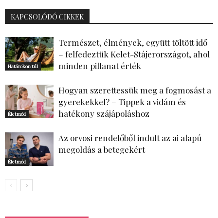
KAPCSOLÓDÓ CIKKEK
Természet, élmények, együtt töltött idő
– felfedeztük Kelet-Stájerországot, ahol
minden pillanat érték
Határokon túl
Hogyan szerettessük meg a fogmosást a
gyerekekkel? – Tippek a vidám és
hatékony szájápoláshoz
Életmód
Az orvosi rendelőből indult az ai alapú
megoldás a betegekért
Életmód