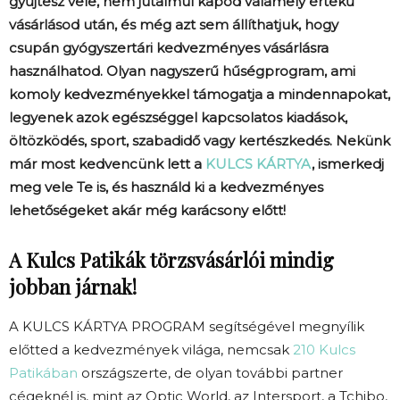
gyűjtesz vele, nem jutalmul kapod valamely értékű
vásárlásod után, és még azt sem állíthatjuk, hogy
csupán gyógyszertári kedvezményes vásárlásra
használhatod. Olyan nagyszerű hűségprogram, ami
komoly kedvezményekkel támogatja a mindennapokat,
legyenek azok egészséggel kapcsolatos kiadások,
öltözködés, sport, szabadidő vagy kertészkedés. Nekünk
már most kedvencünk lett a
KULCS KÁRTYA
, ismerkedj
meg vele Te is, és használd ki a kedvezményes
lehetőségeket akár még karácsony előtt!
A Kulcs Patikák törzsvásárlói mindig
jobban járnak!
A KULCS KÁRTYA PROGRAM segítségével megnyílik
előtted a kedvezmények világa, nemcsak
210 Kulcs
Patikában
országszerte, de olyan további partner
cégeknél is, mint az Optic World, az Intersport, a Tchibo,