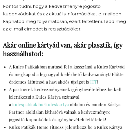
Fontos tudni, hogy a kedvezményre jogosító
kuponkódokat és az aktuális információkat e-mailben
kaphatod meg folyamatosan, ezért feltétlenül add meg
az e-mail címedet is regisztrációkor.
Akár online kártyád van, akár plasztik, így
használhatod:
A Kulcs Patikákban mutasd fel a kasszánál a Kulcs Kártyád
és megkapod a legnagyobb elérhető kedvezményt! Előtte
érdemes átfutnod a havi akciós újságot is
ITT
!
A partnerek kedvezményeinek igénybevételéhez be kell
jelentkezni a Kulcs Kártya számával
a
kulcspatikak.hu/kulcskartya
oldalon és minden Kártya
Partner aloldalán láthatóvá válnak a kedvezményre
jogosító kuponkódok és igénybevételi feltételek!
Kulcs Patikák Home Fitness: jelentkezz be a Kulcs Kártya