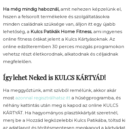
Ha még mindig haboznál,
amit nehezen képzelünk el,
hiszen a felsorolt termékekre és szolgáltatásokra
minden családnak szüksége van, álljon itt egy újabb
lehetőség, a
Kulcs Patikák Home Fitness
, ami ingyenes
online fitness órákat jelent a Kulcs Kártyásoknak. Az
online edzőteremben 30 perces mozgás programokon
vehetsz részt életkorodnak, alkatodnak és céljaidnak
megfelelően.
Így lehet Neked is KULCS KÁRTYÁD!
Ha meggyőztünk, amit szívből remélünk, akkor akár
most
azonnal regisztrálhatsz itt
a hűségprogramba, és
néhány kattintás után meg is kapod az online KULCS
KÁRTYÁT. Ha hagyományos plasztikkártyát szeretnél,
menj be a Hozzád legközelebbi Kulcs Patikába, töltsd ki
az adatlapot és térítésmentesen megkapod a kártyádat.