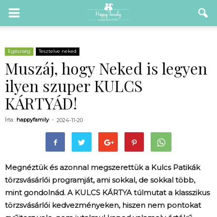
Egészség
Tesztelve neked
Muszáj, hogy Neked is legyen
ilyen szuper KULCS
KÁRTYÁD!
Írta:
happyfamily
-
2024-11-20
Megnéztük és azonnal megszerettük a Kulcs Patikák
törzsvásárlói programját, ami sokkal, de sokkal több,
mint gondolnád. A KULCS KÁRTYA túlmutat a klasszikus
törzsvásárlói kedvezményeken, hiszen nem pontokat