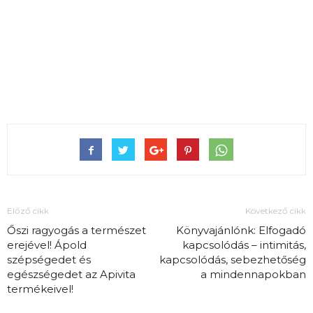
Előző cikk
Következő cikk
Őszi ragyogás a természet
Könyvajánlónk: Elfogadó
erejével! Ápold
kapcsolódás – intimitás,
szépségedet és
kapcsolódás, sebezhetőség
egészségedet az Apivita
a mindennapokban
termékeivel!