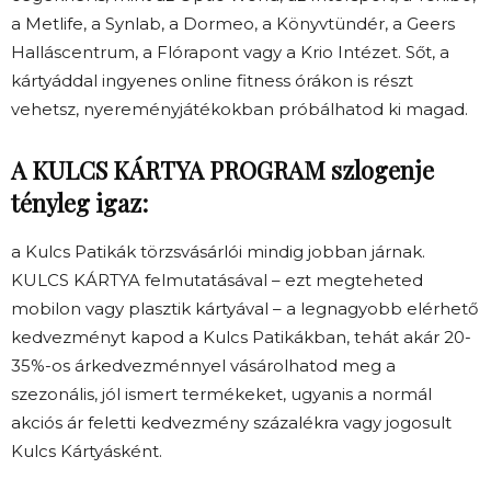
a Metlife, a Synlab, a Dormeo, a Könyvtündér, a Geers
Halláscentrum, a Flórapont vagy a Krio Intézet. Sőt, a
kártyáddal ingyenes online fitness órákon is részt
vehetsz, nyereményjátékokban próbálhatod ki magad.
A KULCS KÁRTYA PROGRAM szlogenje
tényleg igaz:
a Kulcs Patikák törzsvásárlói mindig jobban járnak.
KULCS KÁRTYA felmutatásával – ezt megteheted
mobilon vagy plasztik kártyával – a legnagyobb elérhető
kedvezményt kapod a Kulcs Patikákban, tehát akár 20-
35%-os árkedvezménnyel vásárolhatod meg a
szezonális, jól ismert termékeket, ugyanis a normál
akciós ár feletti kedvezmény százalékra vagy jogosult
Kulcs Kártyásként.