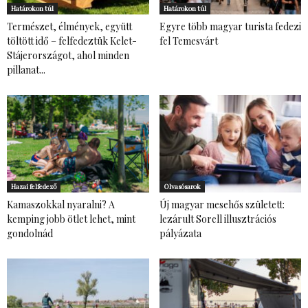
Határokon túl
Határokon túl
Természet, élmények, együtt
Egyre több magyar turista fedezi
töltött idő – felfedeztük Kelet-
fel Temesvárt
Stájerországot, ahol minden
pillanat...
Hazai felfedező
Olvasósarok
Kamaszokkal nyaralni? A
Új magyar mesehős született:
kemping jobb ötlet lehet, mint
lezárult Sorell illusztrációs
gondolnád
pályázata